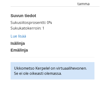
tamma
Suvun tiedot
Sukusiitosprosentti: 0%
Sukukatokerroin: 1
Lue lisää
Isälinja
Emälinja
Ukkometso Kerpele! on virtuaalihevonen.
Se ei ole oikeasti olemassa.