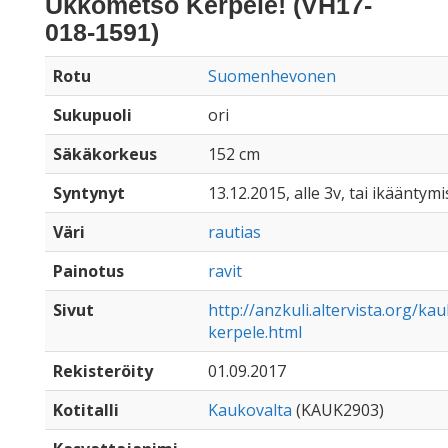
Ukkometso Kerpele! (VH17-
018-1591)
Rotu
Suomenhevonen
Sukupuoli
ori
Säkäkorkeus
152 cm
Syntynyt
13.12.2015, alle 3v, tai ikääntymi
Väri
rautias
Painotus
ravit
Sivut
http://anzkuli.altervista.org/k
kerpele.html
Rekisteröity
01.09.2017
Kotitalli
Kaukovalta
(KAUK2903)