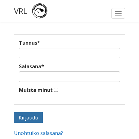
VRL
Toggle
navigati
Tunnus
*
Salasana
*
Muista minut
Unohtuiko salasana?