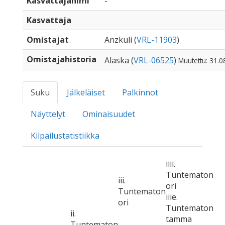
Kasvattajanimi
-
Kasvattaja
Omistajat
Anzkuli (
VRL-11903
)
Omistajahistoria
Alaska (
VRL-06525
)
Muutettu: 31.0
Suku
Jälkeläiset
Palkinnot
Näyttelyt
Ominaisuudet
Kilpailustatistiikka
iiii.
Tuntematon
iii.
ori
Tuntematon
iiie.
ori
Tuntematon
ii.
tamma
Tuntematon