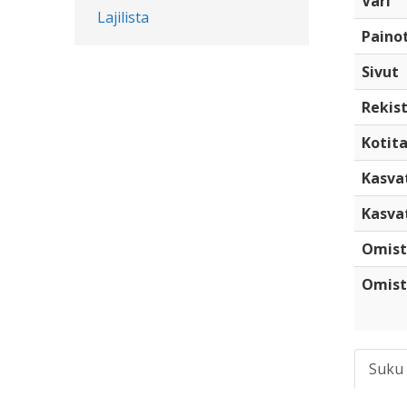
Väri
Lajilista
Paino
Sivut
Rekist
Kotita
Kasva
Kasva
Omist
Omist
Suku