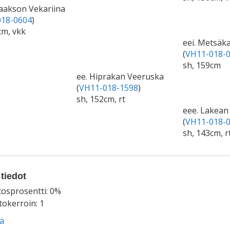
laakson Vekariina
18-0604
)
cm, vkk
eei. Metsä
(
VH11-018-
sh, 159cm
ee. Hiprakan Veeruska
(
VH11-018-1598
)
sh, 152cm, rt
eee. Lakean
(
VH11-018-
sh, 143cm, r
tiedot
tosprosentti: 0%
okerroin: 1
ää