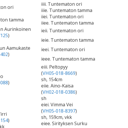
iiii. Tuntematon ori
ton ori
iiie. Tuntematon tamma
iiei. Tuntematon ori
aton tamma
iiee. Tuntematon tamma
an Aurinkoinen
ieii. Tuntematon ori
7125
)
ieie. Tuntematon tamma
uun Aamukaste
ieei. Tuntematon ori
6402
)
ieee. Tuntematon tamma
eiii. Peltopyy
(
VH05-018-8669
)
jo
sh, 154cm
0088
)
eiie. Aino-Kaisa
(
VH02-018-0386
)
sh
eiei. Vimma Vei
(
VH05-018-8397
)
irri
sh, 159cm, vkk
0154
)
eiee. Sirityksen Surku
vkk