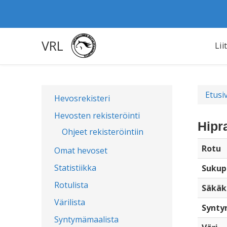
VRL
Lii
Etusi
Hevosrekisteri
Hevosten rekisteröinti
Hipr
Ohjeet rekisteröintiin
Rotu
Omat hevoset
Statistiikka
Sukup
Rotulista
Säkäk
Värilista
Synty
Syntymämaalista