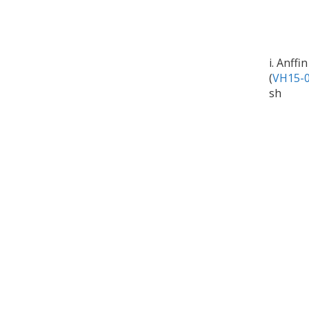
i. Anff
(
VH15-0
sh