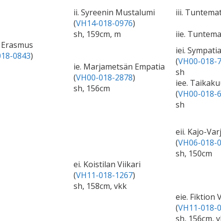
ii. Syreenin Mustalumi
iii. Tuntema
(
VH14-018-0976
)
sh, 159cm, m
iie. Tuntem
in Erasmus
iei. Sympati
18-0843
)
(
VH00-018-
ie. Marjametsän Empatia
sh
(
VH00-018-2878
)
iee. Taikak
sh, 156cm
(
VH00-018-
sh
eii. Kajo-Var
(
VH06-018-
sh, 150cm
ei. Koistilan Viikari
(
VH11-018-1267
)
sh, 158cm, vkk
eie. Fiktion V
(
VH11-018-
sh, 156cm, 