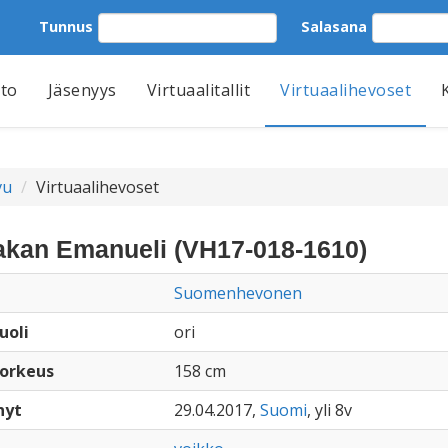
Tunnus
Salasana
tto
Jäsenyys
Virtuaalitallit
Virtuaalihevoset
vu
Virtuaalihevoset
akan Emanueli (VH17-018-1610)
Suomenhevonen
uoli
ori
orkeus
158 cm
nyt
29.04.2017,
Suomi
, yli 8v