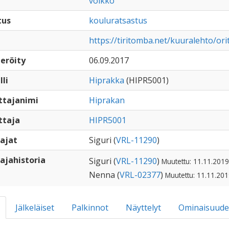
voikko
tus
kouluratsastus
https://tiritomba.net/kuuralehto/or
eröity
06.09.2017
lli
Hiprakka
(HIPR5001)
ttajanimi
Hiprakan
ttaja
HIPR5001
ajat
Siguri (
VRL-11290
)
ajahistoria
Siguri (
VRL-11290
)
Muutettu: 11.11.2019
Nenna (
VRL-02377
)
Muutettu: 11.11.201
Jälkeläiset
Palkinnot
Näyttelyt
Ominaisuude