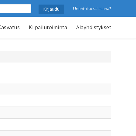
Unohtuiko salasana?
Kasvatus
Kilpailutoiminta
Alayhdistykset