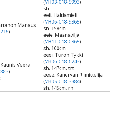
(
VH03-018-5993
)
sh
eeii. Haltiamieli
(
VH06-018-9365
)
kartanon Manaus
sh, 158cm
0216
)
eeie. Maanavilja
(
VH11-018-0365
)
sh, 160cm
eeei. Turon Tykki
(
VH06-018-6243
)
 Kaunis Veera
sh, 147cm, trt
0883
)
eeee. Kanervan Riimittelijä
t
(
VH05-018-3384
)
sh, 145cm, rn