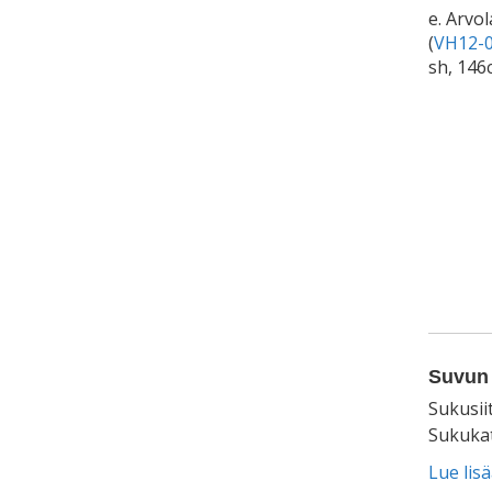
e. Arvo
(
VH12-0
sh, 146
Suvun 
Sukusii
Sukukat
Lue lis