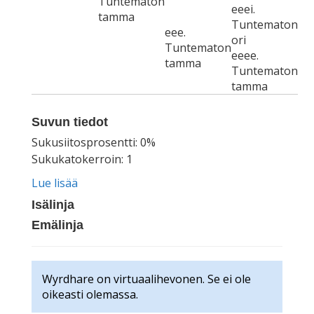
Tuntematon
eeei.
tamma
Tuntematon
eee.
ori
Tuntematon
eeee.
tamma
Tuntematon
tamma
Suvun tiedot
Sukusiitosprosentti: 0%
Sukukatokerroin: 1
Lue lisää
Isälinja
Emälinja
Wyrdhare on virtuaalihevonen. Se ei ole
oikeasti olemassa.