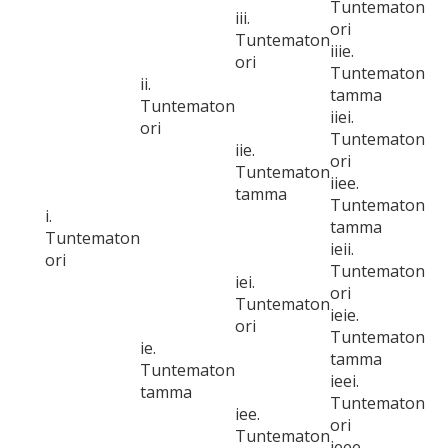
Tuntematon
iii.
ori
Tuntematon
iiie.
ori
Tuntematon
ii.
tamma
Tuntematon
iiei.
ori
Tuntematon
iie.
ori
Tuntematon
iiee.
tamma
Tuntematon
i.
tamma
Tuntematon
ieii.
ori
Tuntematon
iei.
ori
Tuntematon
ieie.
ori
Tuntematon
ie.
tamma
Tuntematon
ieei.
tamma
Tuntematon
iee.
ori
Tuntematon
ieee.