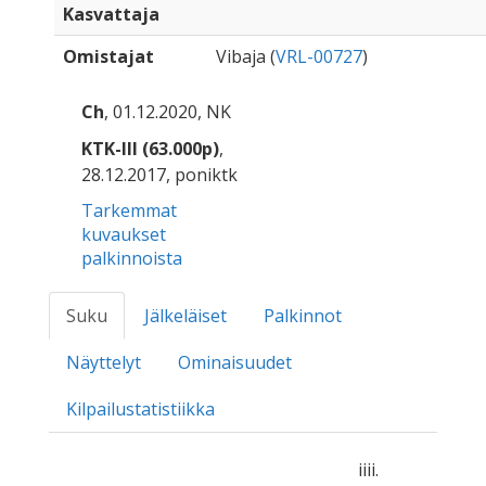
Kasvattaja
Omistajat
Vibaja (
VRL-00727
)
Ch
, 01.12.2020, NK
KTK-III (63.000p)
,
28.12.2017, poniktk
Tarkemmat
kuvaukset
palkinnoista
Suku
Jälkeläiset
Palkinnot
Näyttelyt
Ominaisuudet
Kilpailustatistiikka
iiii.