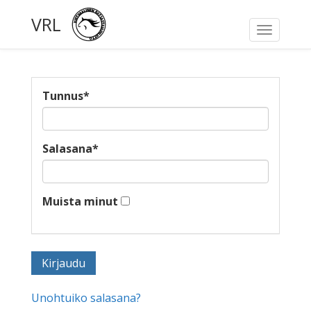
VRL
Toggle
navigati
Tunnus
*
Salasana
*
Muista minut
Unohtuiko salasana?