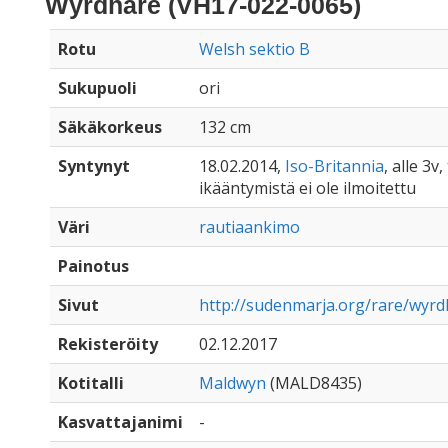
Wyrdhare (VH17-022-0065)
Rotu
Welsh sektio B
Sukupuoli
ori
Säkäkorkeus
132 cm
Syntynyt
18.02.2014,
Iso-Britannia
, alle 3v,
ikääntymistä ei ole ilmoitettu
Väri
rautiaankimo
Painotus
Sivut
http://sudenmarja.org/rare/wyr
Rekisteröity
02.12.2017
Kotitalli
Maldwyn
(MALD8435)
Kasvattajanimi
-