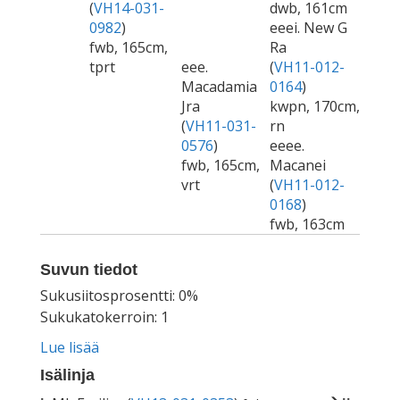
(
VH14-031-
dwb, 161cm
0982
)
eeei. New G
fwb, 165cm,
Ra
tprt
eee.
(
VH11-012-
Macadamia
0164
)
Jra
kwpn, 170cm,
(
VH11-031-
rn
0576
)
eeee.
fwb, 165cm,
Macanei
vrt
(
VH11-012-
0168
)
fwb, 163cm
Suvun tiedot
Sukusiitosprosentti: 0%
Sukukatokerroin: 1
Lue lisää
Isälinja