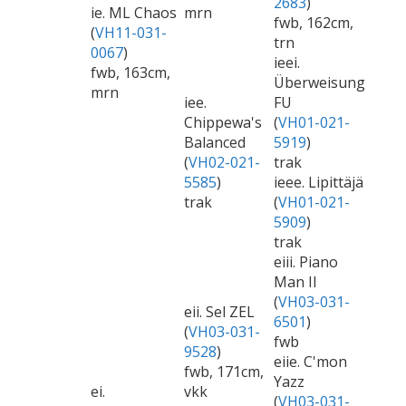
2683
)
ie. ML Chaos
mrn
fwb, 162cm,
(
VH11-031-
trn
0067
)
ieei.
fwb, 163cm,
Überweisung
mrn
iee.
FU
Chippewa's
(
VH01-021-
Balanced
5919
)
(
VH02-021-
trak
5585
)
ieee. Lipittäjä
trak
(
VH01-021-
5909
)
trak
eiii. Piano
Man II
(
VH03-031-
eii. Sel ZEL
6501
)
(
VH03-031-
fwb
9528
)
eiie. C'mon
fwb, 171cm,
Yazz
ei.
vkk
(
VH03-031-