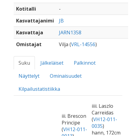
Kotitalli
-
Kasvattajanimi
JB
Kasvattaja
JARN1358
Omistajat
Vilja (
VRL-14556
)
Suku
Jälkeläiset
Palkinnot
Näyttelyt
Ominaisuudet
Kilpailustatistiikka
iiii. Laszlo
Carreidas
iii. Brescon
(
VH12-011-
Principe
0035
)
(
VH12-011-
hann, 172cm