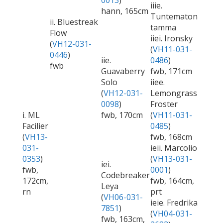
0013
)
iiie.
hann, 165cm
Tuntematon
ii. Bluestreak
tamma
Flow
iiei. Ironsky
(
VH12-031-
(
VH11-031-
0446
)
iie.
0486
)
fwb
Guavaberry
fwb, 171cm
Solo
iiee.
(
VH12-031-
Lemongrass
0098
)
Froster
i. ML
fwb, 170cm
(
VH11-031-
Facilier
0485
)
(
VH13-
fwb, 168cm
031-
ieii. Marcolio
0353
)
(
VH13-031-
iei.
fwb,
0001
)
Codebreaker
172cm,
fwb, 164cm,
Leya
rn
prt
(
VH06-031-
ieie. Fredrika
7851
)
(
VH04-031-
fwb, 163cm,