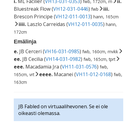
i.
ML Facilier (
VH13-031-0353
)
ii.
fwb, 172cm, rn
Bluestreak Flow (
VH12-031-0446
)
iii.
fwb
Brescon Principe (
VH12-011-0013
)
hann, 165cm
iiii.
Laszlo Carreidas (
VH12-011-0035
)
hann,
172cm
Emälinja
e.
JB Cerceri (
VH16-031-0985
)
fwb, 160cm, rnvkk
ee.
JB Cecilia (
VH14-031-0982
)
fwb, 165cm, tprt
eee.
Macadamia Jra (
VH11-031-0576
)
fwb,
eeee.
Macanei (
VH11-012-0168
)
165cm, vrt
fwb,
163cm
JB Fabled on virtuaalihevonen. Se ei ole
oikeasti olemassa.