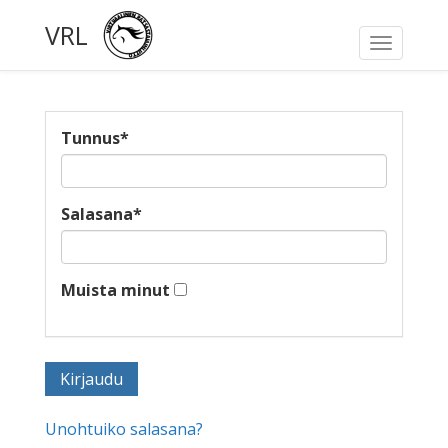
VRL
Toggle
navigati
Tunnus
*
Salasana
*
Muista minut
Unohtuiko salasana?