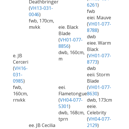
Deathbringer
6261
)
(
VH13-031-
fwb
0046
)
eiei. Mauve
fwb, 170cm,
(
VH01-077-
mvkk
eie. Black
8788
)
Blade
dwb
(
VH01-077-
eiee. Warm
8856
)
Black
dwb, 160cm,
e. JB
(
VH01-077-
m
Cerceri
8773
)
(
VH16-
dwb
031-
eeii. Storm
0985
)
Blade
fwb,
eei.
(
VH01-077-
160cm,
Flametongue
8630
)
rnvkk
(
VH04-077-
dwb, 173cm
5301
)
eeie.
dwb, 168cm,
Celebrity
tprn
(
VH04-077-
ee. JB Cecilia
2129
)