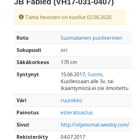
JB Fabled (VH17-031-0407)
Tämä hevonen on kuollut 02.06.2020.
Rotu
Suomalainen puoliverinen
Sukupuoli
ori
Säkäkorkeus
170 cm
Syntynyt
15.06.2017,
Suomi
,
Kuollessaan alle 3v, tai
ikääntymistä ei ole ilmoitettu
Väri
ruunikko
Painotus
esteratsastus
Sivut
http://viljanomat.weebly.com/
Rekisteröity
04.07.2017