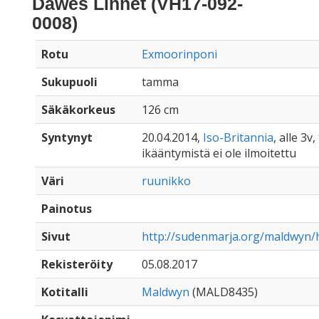
Dawes Linnet (VH17-092-
0008)
Rotu
Exmoorinponi
Sukupuoli
tamma
Säkäkorkeus
126 cm
Syntynyt
20.04.2014,
Iso-Britannia
, alle 3v,
ikääntymistä ei ole ilmoitettu
Väri
ruunikko
Painotus
Sivut
http://sudenmarja.org/maldwyn/h
Rekisteröity
05.08.2017
Kotitalli
Maldwyn
(MALD8435)