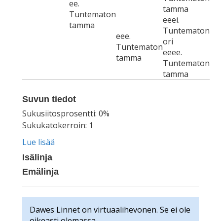
ee.
tamma
Tuntematon
eeei.
tamma
Tuntematon
eee.
ori
Tuntematon
eeee.
tamma
Tuntematon
tamma
Suvun tiedot
Sukusiitosprosentti: 0%
Sukukatokerroin: 1
Lue lisää
Isälinja
Emälinja
Dawes Linnet on virtuaalihevonen. Se ei ole
oikeasti olemassa.