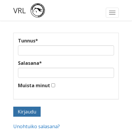
VRL
Toggle
navigati
Tunnus
*
Salasana
*
Muista minut
Unohtuiko salasana?