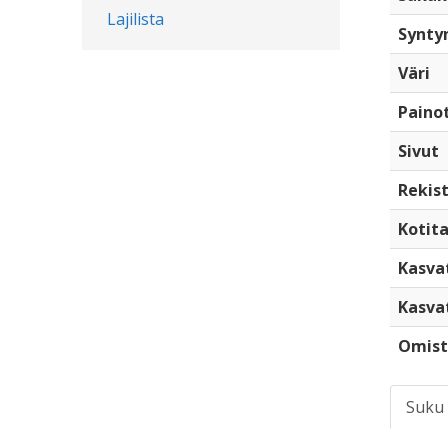
Lajilista
Synty
Väri
Paino
Sivut
Rekist
Kotita
Kasva
Kasva
Omist
Suku