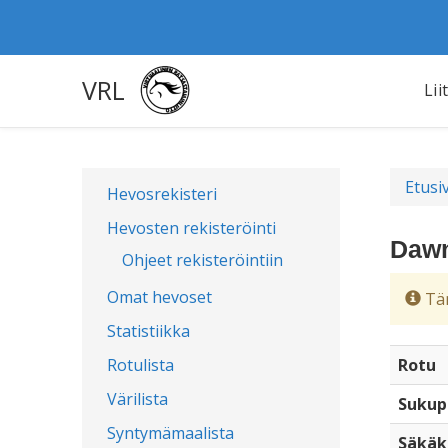
VRL
Lii
Etusi
Hevosrekisteri
Hevosten rekisteröinti
Dawn
Ohjeet rekisteröintiin
Omat hevoset
Täm
Statistiikka
Rotulista
Rotu
Värilista
Sukup
Syntymämaalista
Säkäk