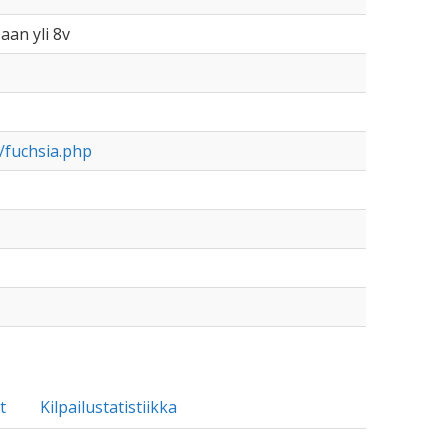
aan yli 8v
d/fuchsia.php
t
Kilpailustatistiikka