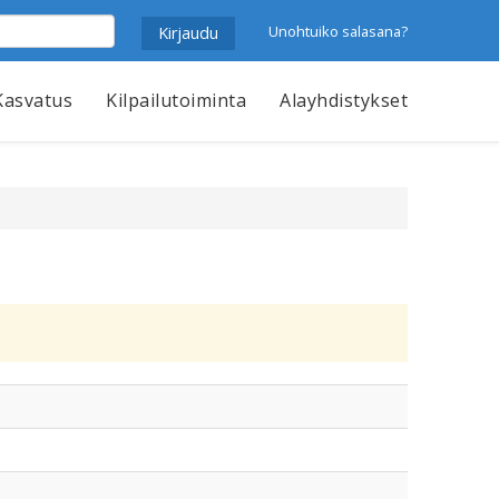
Unohtuiko salasana?
Kasvatus
Kilpailutoiminta
Alayhdistykset