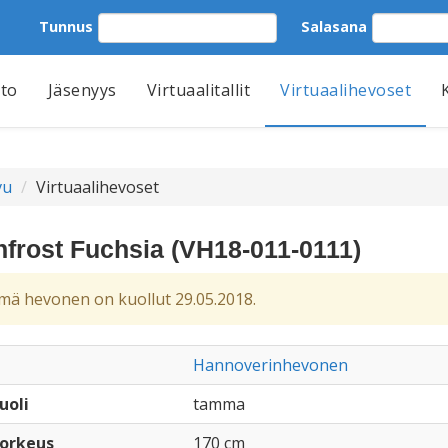
Tunnus
Salasana
tto
Jäsenyys
Virtuaalitallit
Virtuaalihevoset
vu
Virtuaalihevoset
frost Fuchsia (VH18-011-0111)
ä hevonen on kuollut 29.05.2018.
Hannoverinhevonen
uoli
tamma
orkeus
170 cm