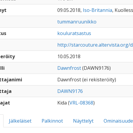
nyt
09.05.2018,
Iso-Britannia
, Kuolless
tummanruunikko
tus
kouluratsastus
http://starcouture.altervista.org/
eröity
10.05.2018
lli
Dawnfrost
(DAWN9176)
ttajanimi
Dawnfrost (ei rekisteröity)
ttaja
DAWN9176
ajat
Kida (
VRL-08368
)
Jälkeläiset
Palkinnot
Näyttelyt
Ominaisuude