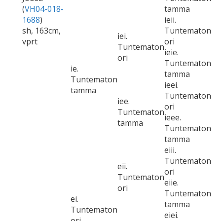
(
VH04-018-
tamma
1688
)
ieii.
sh, 163cm,
Tuntematon
iei.
vprt
ori
Tuntematon
ieie.
ori
Tuntematon
ie.
tamma
Tuntematon
ieei.
tamma
Tuntematon
iee.
ori
Tuntematon
ieee.
tamma
Tuntematon
tamma
eiii.
Tuntematon
eii.
ori
Tuntematon
eiie.
ori
Tuntematon
ei.
tamma
Tuntematon
eiei.
ori