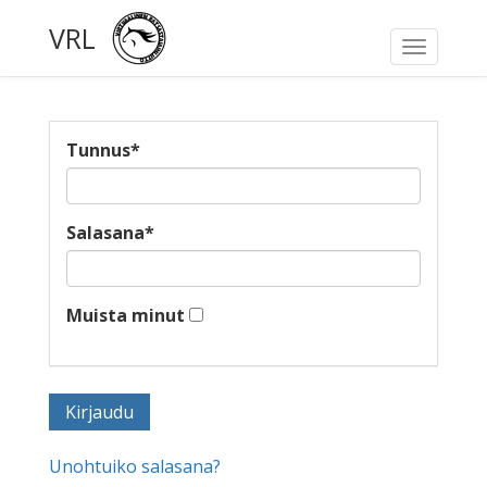
VRL
Toggle
navigati
Tunnus
*
Salasana
*
Muista minut
Unohtuiko salasana?