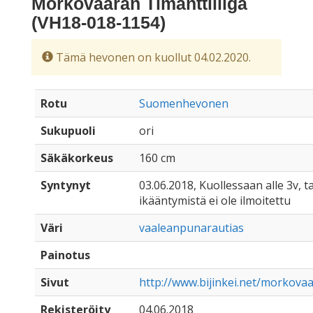
Mörkövaaran Timanttiliiga
(VH18-018-1154)
Tämä hevonen on kuollut 04.02.2020.
Rotu
Suomenhevonen
Sukupuoli
ori
Säkäkorkeus
160 cm
Syntynyt
03.06.2018, Kuollessaan alle 3v, ta
ikääntymistä ei ole ilmoitettu
Väri
vaaleanpunarautias
Painotus
Sivut
http://www.bijinkei.net/morkova
Rekisteröity
04.06.2018