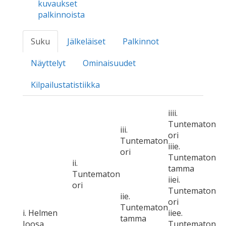
kuvaukset
palkinnoista
Suku
Jälkeläiset
Palkinnot
Näyttelyt
Ominaisuudet
Kilpailustatistiikka
iiii.
Tuntematon
iii.
ori
Tuntematon
iiie.
ori
Tuntematon
ii.
tamma
Tuntematon
iiei.
ori
Tuntematon
iie.
ori
Tuntematon
i. Helmen
iiee.
tamma
Joosa
Tuntematon