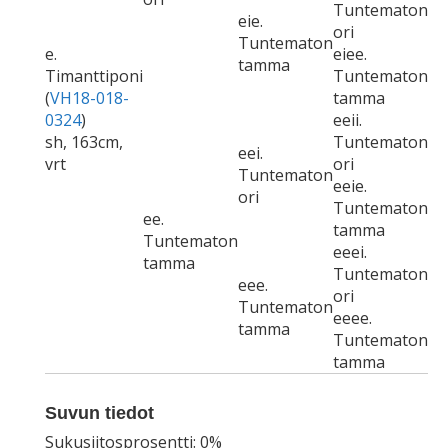
Tuntematon
eie.
ori
Tuntematon
e.
eiee.
tamma
Timanttiponi
Tuntematon
(
VH18-018-
tamma
0324
)
eeii.
sh, 163cm,
Tuntematon
eei.
vrt
ori
Tuntematon
eeie.
ori
Tuntematon
ee.
tamma
Tuntematon
eeei.
tamma
Tuntematon
eee.
ori
Tuntematon
eeee.
tamma
Tuntematon
tamma
Suvun tiedot
Sukusiitosprosentti: 0%