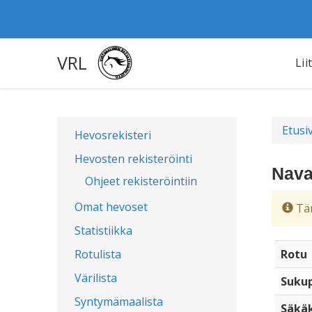
VRL
Lii
Etusi
Hevosrekisteri
Hevosten rekisteröinti
Nava
Ohjeet rekisteröintiin
Omat hevoset
Täm
Statistiikka
Rotulista
Rotu
Värilista
Sukup
Syntymämaalista
Säkä