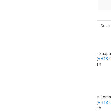
Suku
i. Saap
(
VH18-0
sh
e. Lem
(
VH18-0
sh