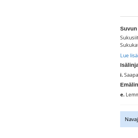
Suvun 
Sukusii
Sukukat
Lue lis
Isälinj
i.
Saapa
Emälin
e.
Lemm
Navaj