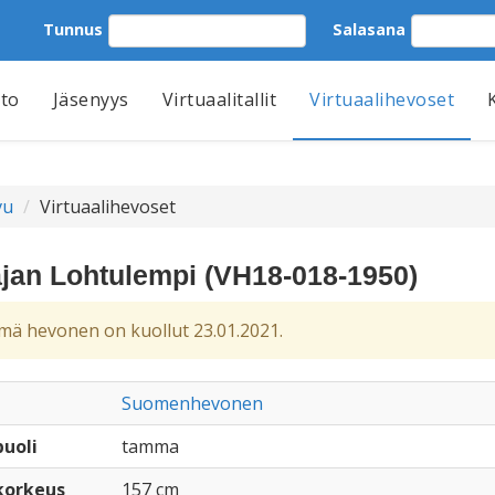
Tunnus
Salasana
tto
Jäsenyys
Virtuaalitallit
Virtuaalihevoset
vu
Virtuaalihevoset
jan Lohtulempi (VH18-018-1950)
ä hevonen on kuollut 23.01.2021.
Suomenhevonen
uoli
tamma
korkeus
157 cm