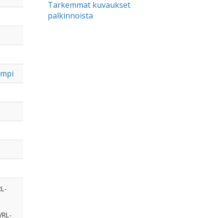
Tarkemmat kuvaukset
palkinnoista
empi
RL-
VRL-