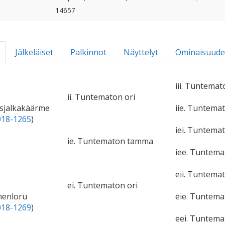
14657
Jälkeläiset
Palkinnot
Näyttelyt
Ominaisuude
iii. Tuntemat
ii. Tuntematon ori
asjalkakäärme
iie. Tuntem
18-1265
)
iei. Tuntemat
ie. Tuntematon tamma
iee. Tuntem
eii. Tuntemat
ei. Tuntematon ori
menloru
eie. Tuntem
18-1269
)
eei. Tuntema