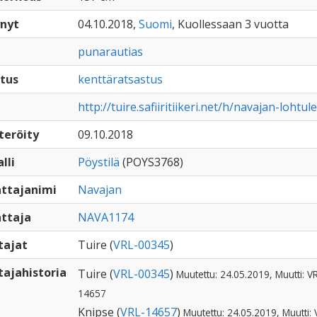
nyt
04.10.2018,
Suomi
, Kuollessaan 3 vuotta
punarautias
tus
kenttäratsastus
http://tuire.safiiritiikeri.net/h/navajan-lohtul
teröity
09.10.2018
lli
Pöystilä
(POYS3768)
ttajanimi
Navajan
ttaja
NAVA1174
tajat
Tuire (
VRL-00345
)
ajahistoria
Tuire (
VRL-00345
)
Muutettu: 24.05.2019, Muutti: V
14657
Knipse (
VRL-14657
)
Muutettu: 24.05.2019, Muutti: 