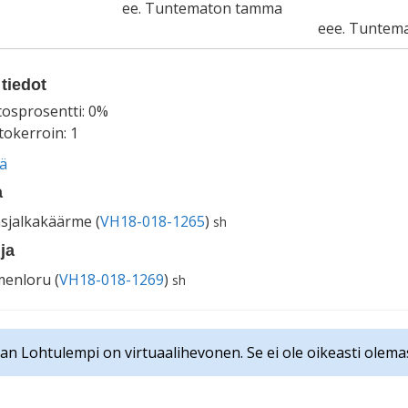
ee. Tuntematon tamma
eee. Tuntem
tiedot
tosprosentti: 0%
okerroin: 1
ää
a
sjalkakäärme (
VH18-018-1265
)
sh
ja
enloru (
VH18-018-1269
)
sh
an Lohtulempi on virtuaalihevonen. Se ei ole oikeasti olema