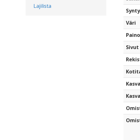
Lajilista
Synty
Väri
Paino
Sivut
Rekis
Kotita
Kasva
Kasva
Omis
Omist