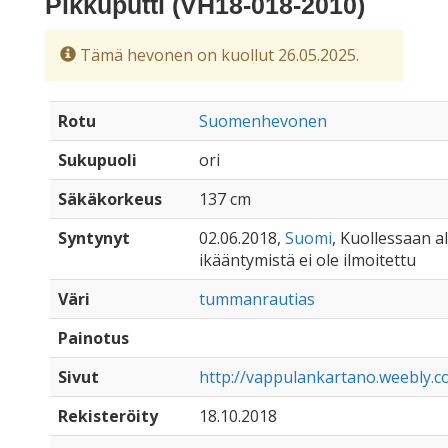
Pikkuputti (VH18-018-2010)
Tämä hevonen on kuollut 26.05.2025.
Rotu
Suomenhevonen
Sukupuoli
ori
Säkäkorkeus
137 cm
Syntynyt
02.06.2018,
Suomi
, Kuollessaan all
ikääntymistä ei ole ilmoitettu
Väri
tummanrautias
Painotus
Sivut
http://vappulankartano.weebly.c
Rekisteröity
18.10.2018