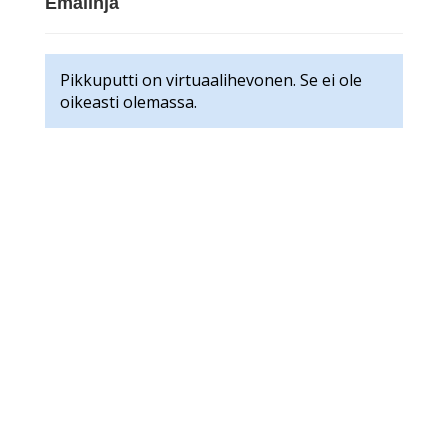
Emälinja
Pikkuputti on virtuaalihevonen. Se ei ole
oikeasti olemassa.