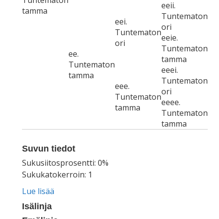
Tuntematon
eeii.
tamma
Tuntematon
eei.
ori
Tuntematon
eeie.
ori
Tuntematon
ee.
tamma
Tuntematon
eeei.
tamma
Tuntematon
eee.
ori
Tuntematon
eeee.
tamma
Tuntematon
tamma
Suvun tiedot
Sukusiitosprosentti: 0%
Sukukatokerroin: 1
Lue lisää
Isälinja