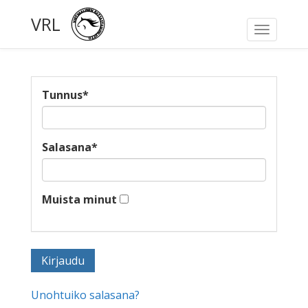
VRL
Toggle
navigati
Tunnus
*
Salasana
*
Muista minut
Unohtuiko salasana?