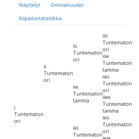
Näyttelyt
Ominaisuudet
Kilpailustatistiikka
iiii.
Tuntematon
iii.
ori
Tuntematon
iiie.
ori
Tuntematon
ii.
tamma
Tuntematon
iiei.
ori
Tuntematon
iie.
ori
Tuntematon
iiee.
tamma
Tuntematon
i.
tamma
Tuntematon
ieii.
ori
Tuntematon
iei.
ori
Tuntematon
ieie.