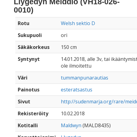
Llygedyn Meiddio (VH18-026-
0010)
Rotu
Welsh sektio D
Sukupuoli
ori
Säkäkorkeus
150 cm
Syntynyt
14.01.2018, alle 3v, tai ikääntymis
ole ilmoitettu
Väri
tummanpunarautias
Painotus
esteratsastus
Sivut
http://sudenmarja.org/rare/meid
Rekisteröity
10.02.2018
Kotitalli
Maldwyn
(MALD8435)