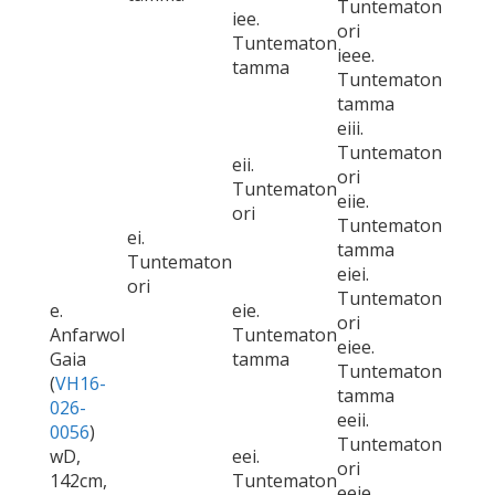
Tuntematon
iee.
ori
Tuntematon
ieee.
tamma
Tuntematon
tamma
eiii.
Tuntematon
eii.
ori
Tuntematon
eiie.
ori
Tuntematon
ei.
tamma
Tuntematon
eiei.
ori
Tuntematon
e.
eie.
ori
Anfarwol
Tuntematon
eiee.
Gaia
tamma
Tuntematon
(
VH16-
tamma
026-
eeii.
0056
)
Tuntematon
wD,
eei.
ori
142cm,
Tuntematon
eeie.