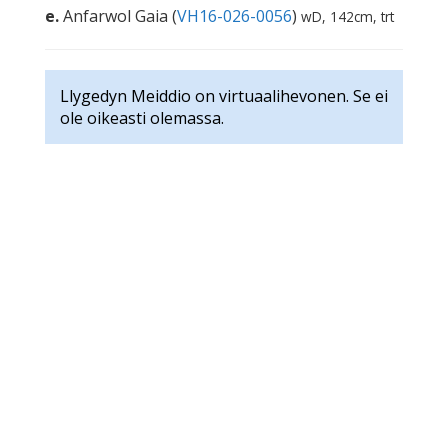
e.
Anfarwol Gaia (
VH16-026-0056
)
wD, 142cm, trt
Llygedyn Meiddio on virtuaalihevonen. Se ei
ole oikeasti olemassa.