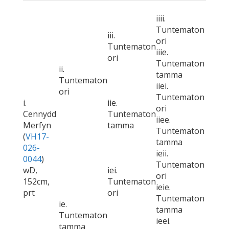
iiii.
Tuntematon
iii.
ori
Tuntematon
iiie.
ori
Tuntematon
ii.
tamma
Tuntematon
iiei.
ori
Tuntematon
i.
iie.
ori
Cennydd
Tuntematon
iiee.
Merfyn
tamma
Tuntematon
(
VH17-
tamma
026-
ieii.
0044
)
Tuntematon
wD,
iei.
ori
152cm,
Tuntematon
ieie.
prt
ori
Tuntematon
ie.
tamma
Tuntematon
ieei.
tamma