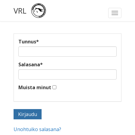
VRL
Toggle
navigati
Tunnus
*
Salasana
*
Muista minut
Unohtuiko salasana?