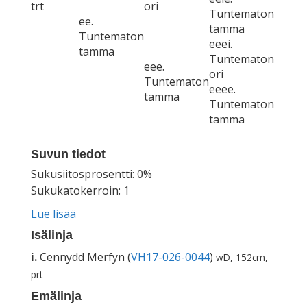
trt
ori
Tuntematon
ee.
tamma
Tuntematon
eeei.
tamma
Tuntematon
eee.
ori
Tuntematon
eeee.
tamma
Tuntematon
tamma
Suvun tiedot
Sukusiitosprosentti: 0%
Sukukatokerroin: 1
Lue lisää
Isälinja
i.
Cennydd Merfyn (
VH17-026-0044
)
wD, 152cm,
prt
Emälinja