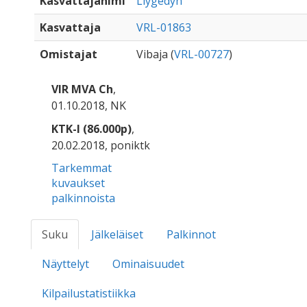
Kasvattajanimi
Llygedyn
Kasvattaja
VRL-01863
Omistajat
Vibaja (
VRL-00727
)
VIR MVA Ch
,
01.10.2018, NK
KTK-I (86.000p)
,
20.02.2018, poniktk
Tarkemmat
kuvaukset
palkinnoista
Suku
Jälkeläiset
Palkinnot
Näyttelyt
Ominaisuudet
Kilpailustatistiikka