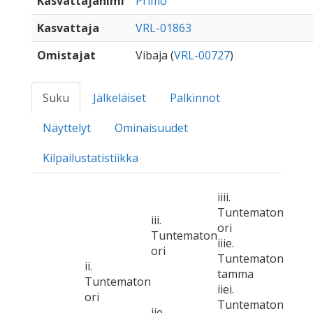
Kasvattajanimi
Primo
Kasvattaja
VRL-01863
Omistajat
Vibaja (
VRL-00727
)
Suku
Jälkeläiset
Palkinnot
Näyttelyt
Ominaisuudet
Kilpailustatistiikka
iiii.
Tuntematon
iii.
ori
Tuntematon
iiie.
ori
Tuntematon
ii.
tamma
Tuntematon
iiei.
ori
Tuntematon
iie.