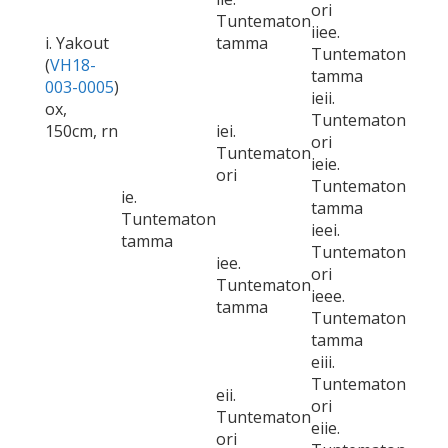
ori
Tuntematon
iiee.
i. Yakout
tamma
Tuntematon
(
VH18-
tamma
003-0005
)
ieii.
ox,
Tuntematon
150cm, rn
iei.
ori
Tuntematon
ieie.
ori
Tuntematon
ie.
tamma
Tuntematon
ieei.
tamma
Tuntematon
iee.
ori
Tuntematon
ieee.
tamma
Tuntematon
tamma
eiii.
Tuntematon
eii.
ori
Tuntematon
eiie.
ori