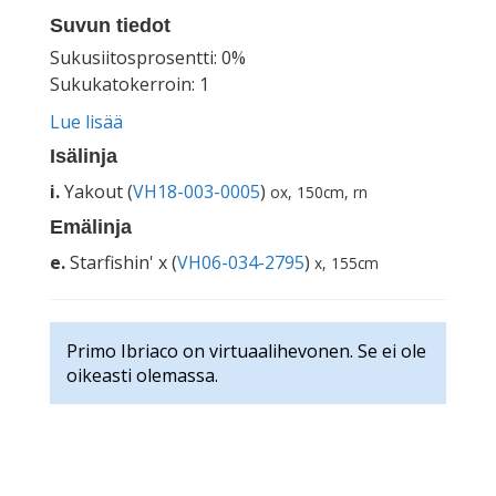
Suvun tiedot
Sukusiitosprosentti: 0%
Sukukatokerroin: 1
Lue lisää
Isälinja
i.
Yakout (
VH18-003-0005
)
ox, 150cm, rn
Emälinja
e.
Starfishin' x (
VH06-034-2795
)
x, 155cm
Primo Ibriaco on virtuaalihevonen. Se ei ole
oikeasti olemassa.