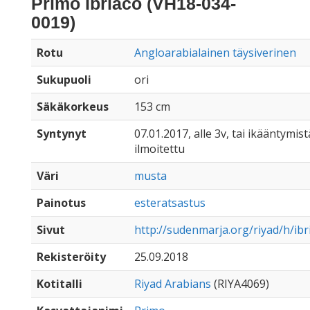
Primo Ibriaco (VH18-034-
0019)
Rotu
Angloarabialainen täysiverinen
Sukupuoli
ori
Säkäkorkeus
153 cm
Syntynyt
07.01.2017, alle 3v, tai ikääntymist
ilmoitettu
Väri
musta
Painotus
esteratsastus
Sivut
http://sudenmarja.org/riyad/h/ibr
Rekisteröity
25.09.2018
Kotitalli
Riyad Arabians
(RIYA4069)