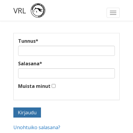
VRL
Toggle
navigati
Tunnus
*
Salasana
*
Muista minut
Unohtuiko salasana?