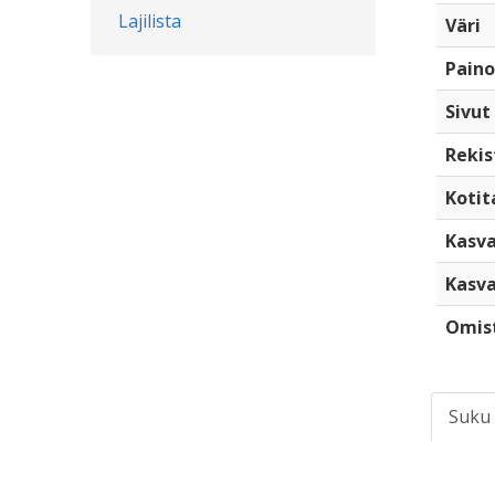
Lajilista
Väri
Paino
Sivut
Rekis
Kotita
Kasva
Kasva
Omis
Suku