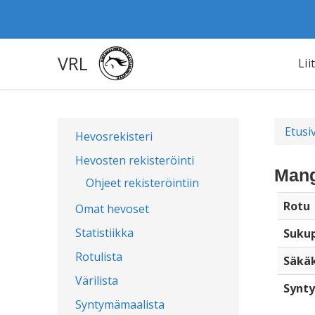
VRL
Lii
Etusi
Hevosrekisteri
Hevosten rekisteröinti
Mang
Ohjeet rekisteröintiin
Rotu
Omat hevoset
Statistiikka
Sukup
Rotulista
Säkä
Värilista
Synty
Syntymämaalista