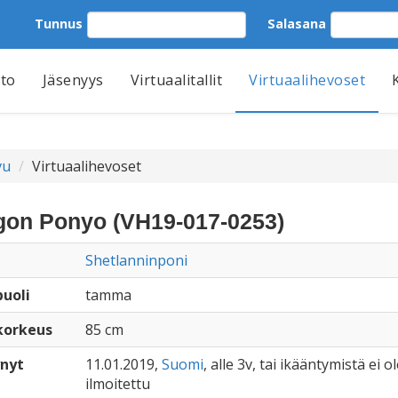
Tunnus
Salasana
tto
Jäsenyys
Virtuaalitallit
Virtuaalihevoset
vu
Virtuaalihevoset
on Ponyo (VH19-017-0253)
Shetlanninponi
uoli
tamma
korkeus
85 cm
nyt
11.01.2019,
Suomi
, alle 3v, tai ikääntymistä ei ol
ilmoitettu