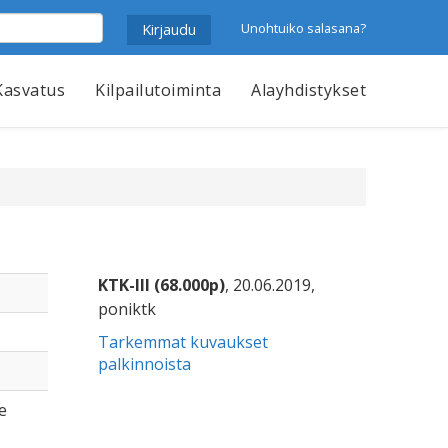
Unohtuiko salasana?
Kasvatus
Kilpailutoiminta
Alayhdistykset
KTK-III (68.000p)
, 20.06.2019,
poniktk
Tarkemmat kuvaukset
palkinnoista
e