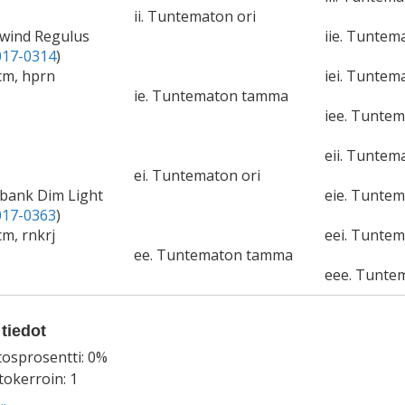
ii. Tuntematon ori
hwind Regulus
iie. Tunte
17-0314
)
cm, hprn
iei. Tuntem
ie. Tuntematon tamma
iee. Tunte
eii. Tuntem
ei. Tuntematon ori
bank Dim Light
eie. Tunte
17-0363
)
cm, rnkrj
eei. Tuntem
ee. Tuntematon tamma
eee. Tunte
tiedot
tosprosentti: 0%
okerroin: 1