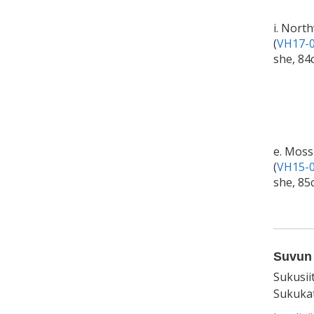
i. Nort
(
VH17-0
she, 84
e. Moss
(
VH15-0
she, 85
Suvun 
Sukusii
Sukukat