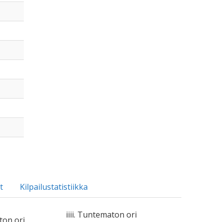
t
Kilpailustatistiikka
iiii. Tuntematon ori
ton ori