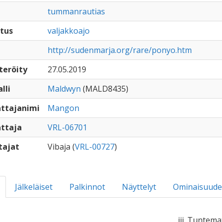
tummanrautias
tus
valjakkoajo
http://sudenmarja.org/rare/ponyo.htm
teröity
27.05.2019
lli
Maldwyn
(MALD8435)
ttajanimi
Mangon
ttaja
VRL-06701
tajat
Vibaja (
VRL-00727
)
Jälkeläiset
Palkinnot
Näyttelyt
Ominaisuude
iii. Tuntema