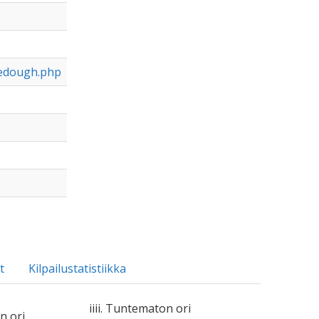
iedough.php
t
Kilpailustatistiikka
iiii. Tuntematon ori
n ori