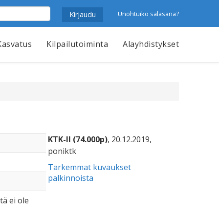
Unohtuiko salasana?
Kasvatus
Kilpailutoiminta
Alayhdistykset
KTK-II (74.000p)
, 20.12.2019,
poniktk
Tarkemmat kuvaukset
palkinnoista
tä ei ole