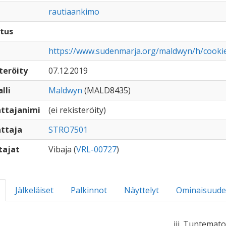
rautiaankimo
tus
https://www.sudenmarja.org/maldwyn/h/cook
teröity
07.12.2019
lli
Maldwyn
(MALD8435)
ttajanimi
(ei rekisteröity)
ttaja
STRO7501
tajat
Vibaja (
VRL-00727
)
Jälkeläiset
Palkinnot
Näyttelyt
Ominaisuude
iii. Tuntemato