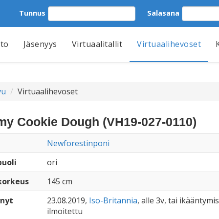
Tunnus
Salasana
tto
Jäsenyys
Virtuaalitallit
Virtuaalihevoset
vu
Virtuaalihevoset
my Cookie Dough (VH19-027-0110)
Newforestinponi
uoli
ori
korkeus
145 cm
nyt
23.08.2019,
Iso-Britannia
, alle 3v, tai ikääntymis
ilmoitettu