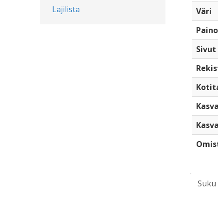
Lajilista
Väri
Paino
Sivut
Rekis
Kotita
Kasva
Kasva
Omis
Suku