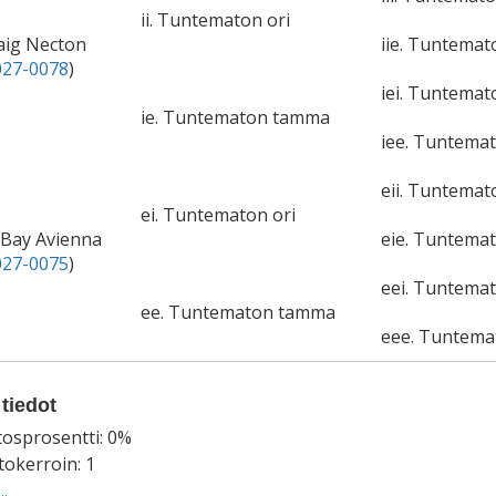
ii. Tuntematon ori
raig Necton
iie. Tuntema
27-0078
)
iei. Tuntemat
ie. Tuntematon tamma
iee. Tuntema
eii. Tuntemat
ei. Tuntematon ori
 Bay Avienna
eie. Tuntema
27-0075
)
eei. Tuntemat
ee. Tuntematon tamma
eee. Tuntem
tiedot
tosprosentti: 0%
okerroin: 1