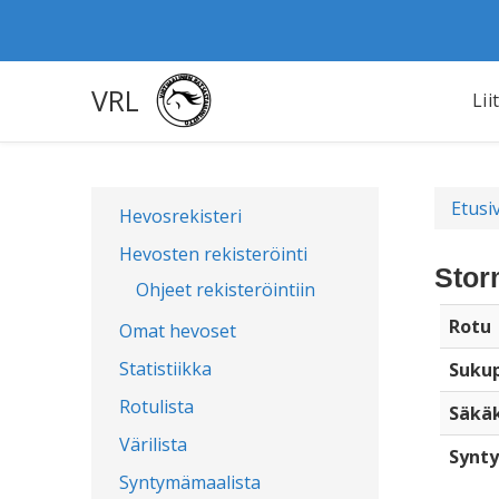
VRL
Lii
Etusi
Hevosrekisteri
Hevosten rekisteröinti
Stor
Ohjeet rekisteröintiin
Rotu
Omat hevoset
Statistiikka
Sukup
Rotulista
Säkä
Värilista
Synty
Syntymämaalista