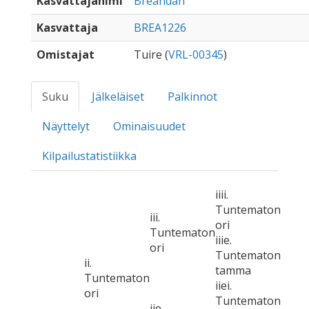
Kasvattajanimi
Breandan
Kasvattaja
BREA1226
Omistajat
Tuire (
VRL-00345
)
Suku
Jälkeläiset
Palkinnot
Näyttelyt
Ominaisuudet
Kilpailustatistiikka
iiii.
Tuntematon
iii.
ori
Tuntematon
iiie.
ori
Tuntematon
ii.
tamma
Tuntematon
iiei.
ori
Tuntematon
iie.