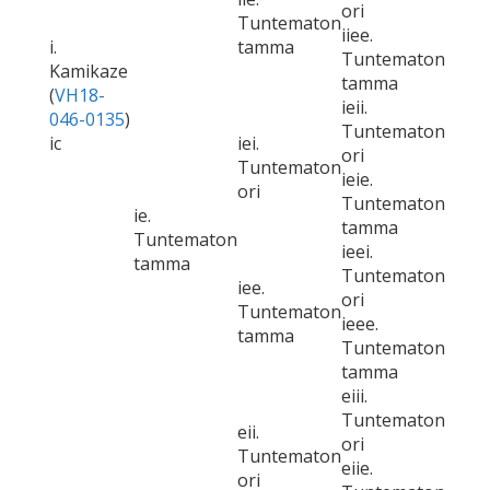
ori
Tuntematon
iiee.
i.
tamma
Tuntematon
Kamikaze
tamma
(
VH18-
ieii.
046-0135
)
Tuntematon
ic
iei.
ori
Tuntematon
ieie.
ori
Tuntematon
ie.
tamma
Tuntematon
ieei.
tamma
Tuntematon
iee.
ori
Tuntematon
ieee.
tamma
Tuntematon
tamma
eiii.
Tuntematon
eii.
ori
Tuntematon
eiie.
ori