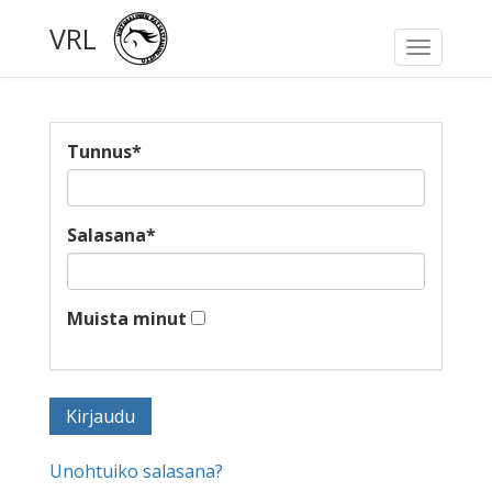
VRL
Toggle
navigati
Tunnus
*
Salasana
*
Muista minut
Unohtuiko salasana?