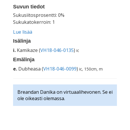
Suvun tiedot
Sukusiitosprosentti: 0%
Sukukatokerroin: 1
Lue lisää
Isälinja
i.
Kamikaze (
VH18-046-0135
)
ic
Emälinja
e.
Dubheasa (
VH18-046-0099
)
ic, 150cm, m
Breandan Danika on virtuaalihevonen. Se ei
ole oikeasti olemassa.