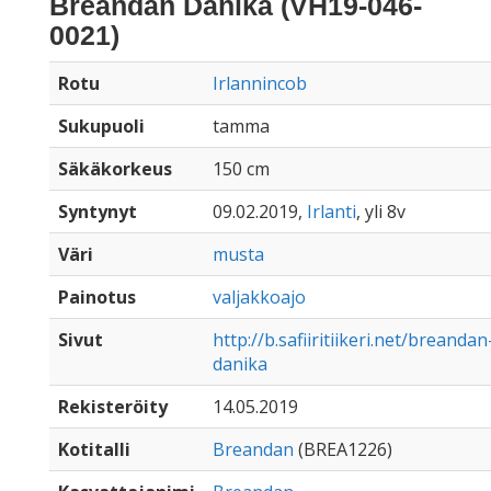
Breandan Danika (VH19-046-
0021)
Rotu
Irlannincob
Sukupuoli
tamma
Säkäkorkeus
150 cm
Syntynyt
09.02.2019,
Irlanti
, yli 8v
Väri
musta
Painotus
valjakkoajo
Sivut
http://b.safiiritiikeri.net/breandan
danika
Rekisteröity
14.05.2019
Kotitalli
Breandan
(BREA1226)