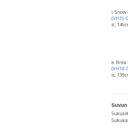
i. Snow
(
VH15-0
ic, 145c
e. Brea
(
VH18-0
ic, 139
Suvun 
Sukusii
Sukukat