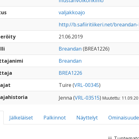
mustanvoikonkimo
tus
valjakkoajo
http://b.safiiritiikeri.net/breandan-
eröity
21.06.2019
lli
Breandan
(BREA1226)
ttajanimi
Breandan
ttaja
BREA1226
ajat
Tuire (
VRL-00345
)
ajahistoria
Jenna (
VRL-03515
)
Muutettu: 11.09.20
Jälkeläiset
Palkinnot
Näyttelyt
Ominaisuude
iii. Tuntemat