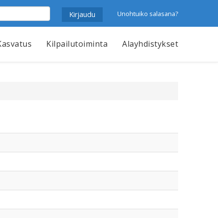
Unohtuiko salasana?
Kasvatus
Kilpailutoiminta
Alayhdistykset