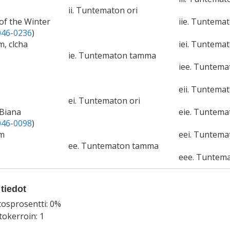
ii. Tuntematon ori
 of the Winter
iie. Tuntema
46-0236
)
m, clcha
iei. Tuntemat
ie. Tuntematon tamma
iee. Tuntem
eii. Tuntemat
ei. Tuntematon ori
 Biana
eie. Tuntem
46-0098
)
cm
eei. Tuntema
ee. Tuntematon tamma
eee. Tuntem
tiedot
tosprosentti: 0%
okerroin: 1