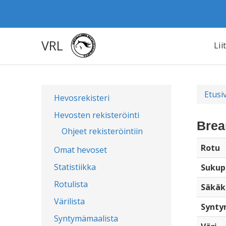
VRL
Lii
Etusi
Hevosrekisteri
Hevosten rekisteröinti
Brea
Ohjeet rekisteröintiin
Rotu
Omat hevoset
Statistiikka
Sukup
Rotulista
Säkäk
Värilista
Synty
Syntymämaalista