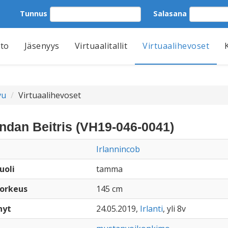
Tunnus
Salasana
tto
Jäsenyys
Virtuaalitallit
Virtuaalihevoset
vu
Virtuaalihevoset
ndan Beitris (VH19-046-0041)
Irlannincob
uoli
tamma
orkeus
145 cm
nyt
24.05.2019,
Irlanti
, yli 8v