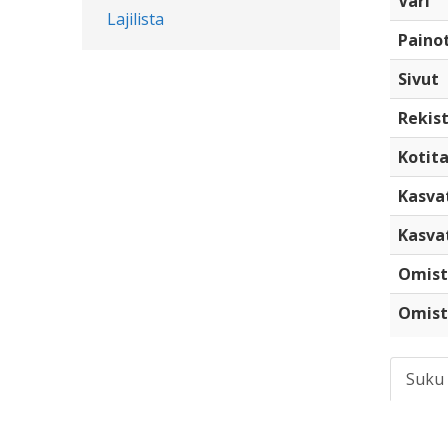
Väri
Lajilista
Paino
Sivut
Rekist
Kotita
Kasva
Kasva
Omist
Omist
Suku