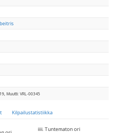
beitris
19, Muutti: VRL-00345
t
Kilpailustatistiikka
iiii. Tuntematon ori
on ori