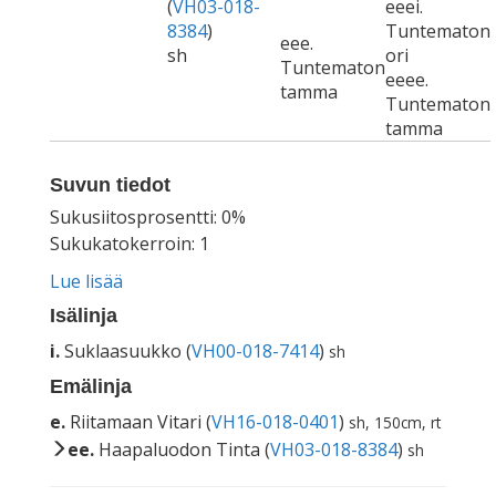
(
VH03-018-
eeei.
8384
)
Tuntematon
eee.
sh
ori
Tuntematon
eeee.
tamma
Tuntematon
tamma
Suvun tiedot
Sukusiitosprosentti: 0%
Sukukatokerroin: 1
Lue lisää
Isälinja
i.
Suklaasuukko (
VH00-018-7414
)
sh
Emälinja
e.
Riitamaan Vitari (
VH16-018-0401
)
sh, 150cm, rt
ee.
Haapaluodon Tinta (
VH03-018-8384
)
sh