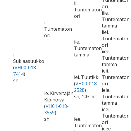
Tuntematon
iii.
ori
Tuntematon
iiie.
ori
Tuntematon
ii.
tamma
Tuntematon
iiei.
ori
Tuntematon
iie.
ori
Tuntematon
iiee.
i.
tamma
Tuntematon
Suklaasuukko
tamma
(
VH00-018-
ieii.
7414
)
iei. Tuutikki
Tuntematon
sh
(
VH00-018-
ori
2528
)
ieie.
ie. Kirveltäjän
sh, 143cm
Tuntematon
Kipinöivä
tamma
(
VH01-018-
ieei.
3559
)
Tuntematon
sh
iee.
ori
Tuntematon
ieee.