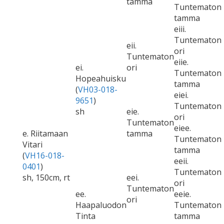
tamma
Tuntematon
tamma
eiii.
Tuntematon
eii.
ori
Tuntematon
eiie.
ei.
ori
Tuntematon
Hopeahuisku
tamma
(
VH03-018-
eiei.
9651
)
Tuntematon
sh
eie.
ori
Tuntematon
eiee.
e. Riitamaan
tamma
Tuntematon
Vitari
tamma
(
VH16-018-
eeii.
0401
)
Tuntematon
sh, 150cm, rt
eei.
ori
Tuntematon
ee.
eeie.
ori
Haapaluodon
Tuntematon
Tinta
tamma