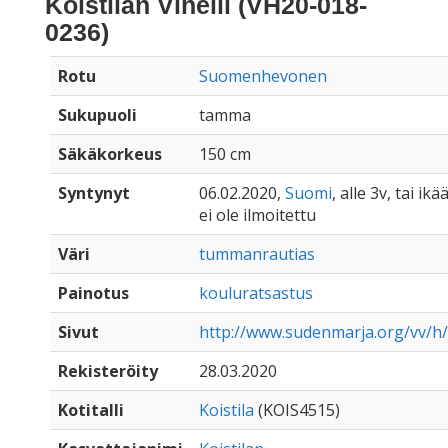
Koistilan Vinelli (VH20-018-
0236)
Rotu
Suomenhevonen
Sukupuoli
tamma
Säkäkorkeus
150 cm
Syntynyt
06.02.2020,
Suomi
, alle 3v, tai ik
ei ole ilmoitettu
Väri
tummanrautias
Painotus
kouluratsastus
Sivut
http://www.sudenmarja.org/vv/h/v
Rekisteröity
28.03.2020
Kotitalli
Koistila
(KOIS4515)