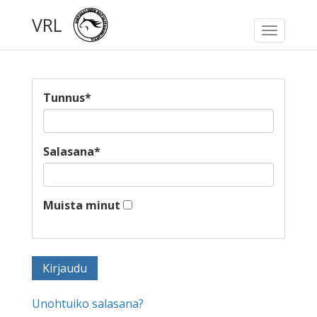
VRL
Toggle
navigati
Tunnus
*
Salasana
*
Muista minut
Unohtuiko salasana?