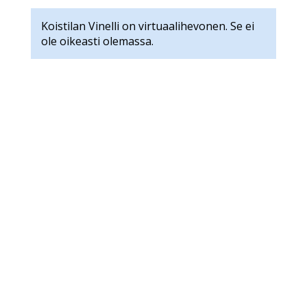
Koistilan Vinelli on virtuaalihevonen. Se ei
ole oikeasti olemassa.