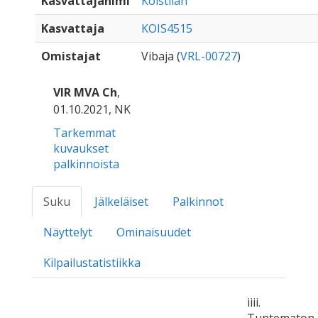
Kasvattajanimi
Koistilan
Kasvattaja
KOIS4515
Omistajat
Vibaja (
VRL-00727
)
VIR MVA Ch
,
01.10.2021, NK
Tarkemmat
kuvaukset
palkinnoista
Suku
Jälkeläiset
Palkinnot
Näyttelyt
Ominaisuudet
Kilpailustatistiikka
iiii.