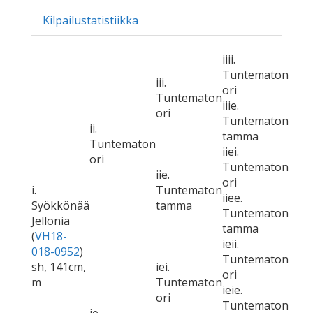
Kilpailustatistiikka
iiii.
Tuntematon
iii.
ori
Tuntematon
iiie.
ori
Tuntematon
ii.
tamma
Tuntematon
iiei.
ori
Tuntematon
iie.
ori
i.
Tuntematon
iiee.
Syökkönää
tamma
Tuntematon
Jellonia
tamma
(
VH18-
ieii.
018-0952
)
Tuntematon
sh, 141cm,
iei.
ori
m
Tuntematon
ieie.
ori
Tuntematon