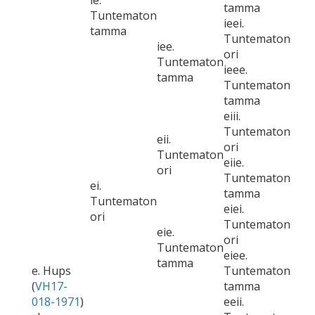
ie.
tamma
Tuntematon
ieei.
tamma
Tuntematon
iee.
ori
Tuntematon
ieee.
tamma
Tuntematon
tamma
eiii.
Tuntematon
eii.
ori
Tuntematon
eiie.
ori
Tuntematon
ei.
tamma
Tuntematon
eiei.
ori
Tuntematon
eie.
ori
Tuntematon
eiee.
tamma
e. Hups
Tuntematon
(
VH17-
tamma
018-1971
)
eeii.