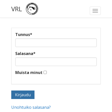
VRL
Toggle
navigati
Tunnus
*
Salasana
*
Muista minut
Unohtuiko salasana?