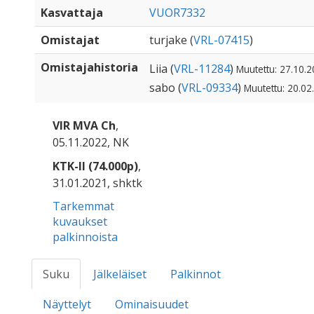
Kasvattaja
VUOR7332
Omistajat
turjake (
VRL-07415
)
Omistajahistoria
Liia (
VRL-11284
)
Muutettu: 27.10.2
sabo (
VRL-09334
)
Muutettu: 20.02
VIR MVA Ch
,
05.11.2022, NK
KTK-II (74.000p)
,
31.01.2021, shktk
Tarkemmat
kuvaukset
palkinnoista
Suku
Jälkeläiset
Palkinnot
Näyttelyt
Ominaisuudet