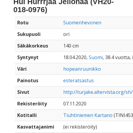
Hui Hurrrjaa Jellonaa (VH20-
018-0976)
Rotu
Suomenhevonen
Sukupuoli
ori
Säkäkorkeus
140 cm
Syntynyt
18.04.2020,
Suomi
, 38.4 vuotta
Väri
hopeanruunikko
Painotus
esteratsastus
Sivut
http://turjake.altervista.org/s
Rekisteröity
07.11.2020
Kotitalli
Tiuhtiniemen Kartano
(TINI453
Kasvattajanimi
(ei rekisteröity)