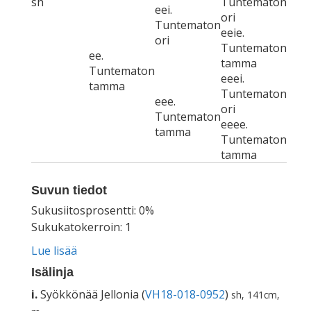
sh
Tuntematon
eei.
ori
Tuntematon
eeie.
ori
Tuntematon
ee.
tamma
Tuntematon
eeei.
tamma
Tuntematon
eee.
ori
Tuntematon
eeee.
tamma
Tuntematon
tamma
Suvun tiedot
Sukusiitosprosentti: 0%
Sukukatokerroin: 1
Lue lisää
Isälinja
i.
Syökkönää Jellonia (
VH18-018-0952
)
sh, 141cm,