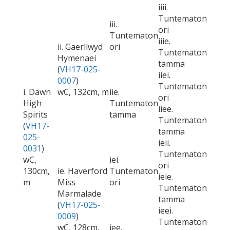
iiii.
Tuntematon
iii.
ori
Tuntematon
iiie.
ii. Gaerllwyd
ori
Tuntematon
Hymenaei
tamma
(
VH17-025-
iiei.
0007
)
Tuntematon
i. Dawn
wC, 132cm, m
iie.
ori
High
Tuntematon
iiee.
Spirits
tamma
Tuntematon
(
VH17-
tamma
025-
ieii.
0031
)
Tuntematon
wC,
iei.
ori
130cm,
ie. Haverford
Tuntematon
ieie.
m
Miss
ori
Tuntematon
Marmalade
tamma
(
VH17-025-
ieei.
0009
)
Tuntematon
wC, 128cm,
iee.