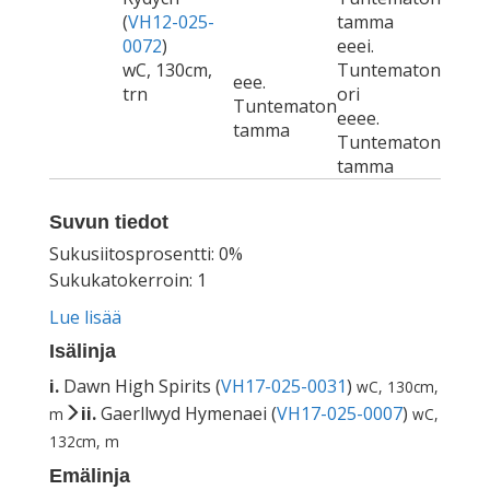
(
VH12-025-
tamma
0072
)
eeei.
wC, 130cm,
Tuntematon
eee.
trn
ori
Tuntematon
eeee.
tamma
Tuntematon
tamma
Suvun tiedot
Sukusiitosprosentti: 0%
Sukukatokerroin: 1
Lue lisää
Isälinja
i.
Dawn High Spirits (
VH17-025-0031
)
wC, 130cm,
ii.
Gaerllwyd Hymenaei (
VH17-025-0007
)
m
wC,
132cm, m
Emälinja