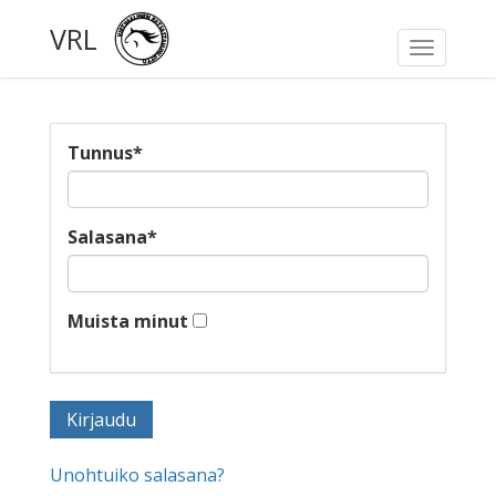
VRL
Toggle
navigati
Tunnus
*
Salasana
*
Muista minut
Unohtuiko salasana?