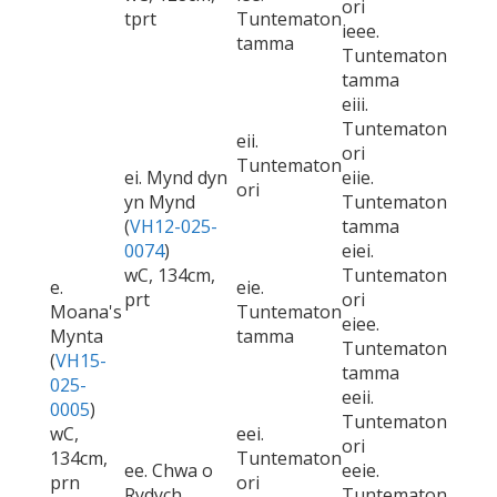
ori
tprt
Tuntematon
ieee.
tamma
Tuntematon
tamma
eiii.
Tuntematon
eii.
ori
Tuntematon
ei. Mynd dyn
eiie.
ori
yn Mynd
Tuntematon
(
VH12-025-
tamma
0074
)
eiei.
wC, 134cm,
Tuntematon
e.
eie.
prt
ori
Moana's
Tuntematon
eiee.
Mynta
tamma
Tuntematon
(
VH15-
tamma
025-
eeii.
0005
)
Tuntematon
wC,
eei.
ori
134cm,
Tuntematon
ee. Chwa o
eeie.
prn
ori
Rydych
Tuntematon