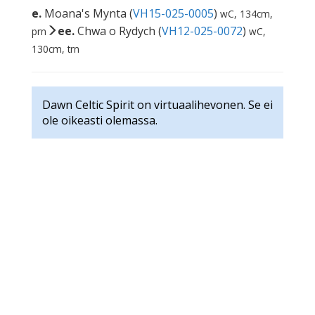
e.
Moana's Mynta (
VH15-025-0005
)
wC, 134cm,
ee.
Chwa o Rydych (
VH12-025-0072
)
prn
wC,
130cm, trn
Dawn Celtic Spirit on virtuaalihevonen. Se ei
ole oikeasti olemassa.