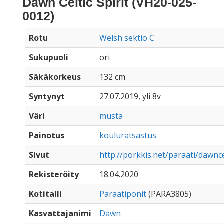
Dawn Celtic Spirit (VH20-025-
0012)
Rotu
Welsh sektio C
Sukupuoli
ori
Säkäkorkeus
132 cm
Syntynyt
27.07.2019, yli 8v
Väri
musta
Painotus
kouluratsastus
Sivut
http://porkkis.net/paraati/dawncel
Rekisteröity
18.04.2020
Kotitalli
Paraatiponit
(PARA3805)
Kasvattajanimi
Dawn