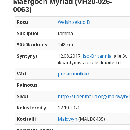
Maergoch Myriad (VH20-026-
0063)
Rotu
Welsh sektio D
Sukupuoli
tamma
Säkäkorkeus
148 cm
Syntynyt
12.08.2017,
Iso-Britannia
, alle 3v,
ikääntymistä ei ole ilmoitettu
Väri
punaruunikko
Painotus
Sivut
http://sudenmarja.org/maldwyn/
Rekisteröity
12.10.2020
Kotitalli
Maldwyn
(MALD8435)