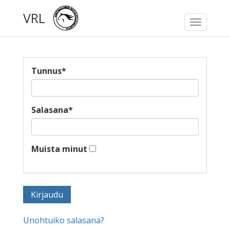
VRL
Toggle
navigati
Tunnus
*
Salasana
*
Muista minut
Unohtuiko salasana?