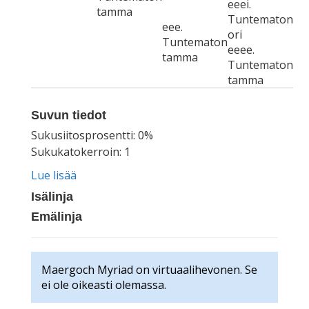
eeei.
tamma
Tuntematon
eee.
ori
Tuntematon
eeee.
tamma
Tuntematon
tamma
Suvun tiedot
Sukusiitosprosentti: 0%
Sukukatokerroin: 1
Lue lisää
Isälinja
Emälinja
Maergoch Myriad on virtuaalihevonen. Se
ei ole oikeasti olemassa.