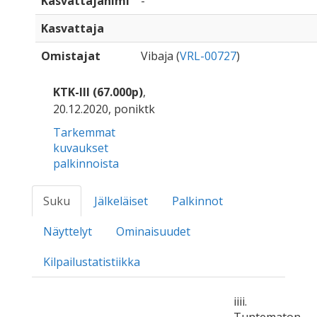
Kasvattajanimi
-
Kasvattaja
Omistajat
Vibaja (
VRL-00727
)
KTK-III (67.000p)
,
20.12.2020, poniktk
Tarkemmat
kuvaukset
palkinnoista
Suku
Jälkeläiset
Palkinnot
Näyttelyt
Ominaisuudet
Kilpailustatistiikka
iiii.