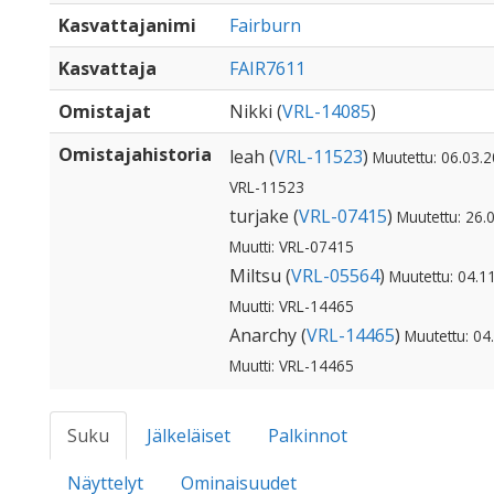
Kasvattajanimi
Fairburn
Kasvattaja
FAIR7611
Omistajat
Nikki (
VRL-14085
)
Omistajahistoria
leah (
VRL-11523
)
Muutettu: 06.03.2
VRL-11523
turjake (
VRL-07415
)
Muutettu: 26.
Muutti: VRL-07415
Miltsu (
VRL-05564
)
Muutettu: 04.1
Muutti: VRL-14465
Anarchy (
VRL-14465
)
Muutettu: 04
Muutti: VRL-14465
Suku
Jälkeläiset
Palkinnot
Näyttelyt
Ominaisuudet