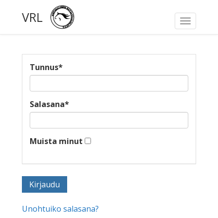
VRL
Toggle
navigati
Tunnus
*
Salasana
*
Muista minut
Unohtuiko salasana?