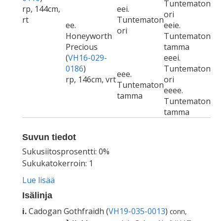
Tuntematon
rp, 144cm,
eei.
ori
rt
Tuntematon
ee.
eeie.
ori
Honeyworth
Tuntematon
Precious
tamma
(
VH16-029-
eeei.
0186
)
Tuntematon
eee.
rp, 146cm, vrt
ori
Tuntematon
eeee.
tamma
Tuntematon
tamma
Suvun tiedot
Sukusiitosprosentti: 0%
Sukukatokerroin: 1
Lue lisää
Isälinja
i.
Cadogan Gothfraidh (
VH19-035-0013
)
conn,