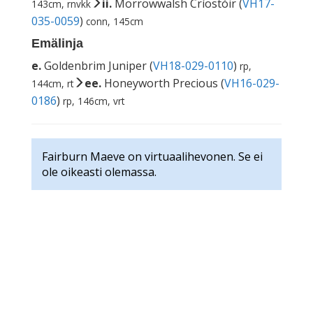
ii.
Morrowwalsh Críostóir (
VH17-
143cm, rnvkk
035-0059
)
conn, 145cm
Emälinja
e.
Goldenbrim Juniper (
VH18-029-0110
)
rp,
ee.
Honeyworth Precious (
VH16-029-
144cm, rt
0186
)
rp, 146cm, vrt
Fairburn Maeve on virtuaalihevonen. Se ei
ole oikeasti olemassa.