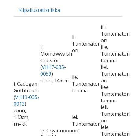
Kilpailustatistiikka
iiii.
Tuntematon
iii.
ori
Tuntematon
ii.
iiie.
ori
Morrowwalsh
Tuntematon
Críostóir
tamma
(
VH17-035-
iiei.
0059
)
Tuntematon
iie.
conn, 145cm
ori
i. Cadogan
Tuntematon
iiee.
Gothfraidh
tamma
Tuntematon
(
VH19-035-
tamma
0013
)
ieii.
conn,
Tuntematon
143cm,
iei.
ori
rnvkk
Tuntematon
ieie.
ie. Cryannoon
ori
Tuntematon