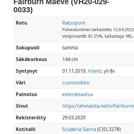
Fairburn Maeve (VH20-029-
0033)
Rotu
Ratsuponi
Polveutuminen tarkastettu 12.04.2022
Veriprosentti: 81.25%, tarkastaja: VRL
Sukupuoli
tamma
Säkäkorkeus
144 cm
Syntynyt
01.11.2019,
Irlanti
, yli 8v
Väri
ruunivoikko
Painotus
esteratsastus
Sivut
https://ahmaista.net/s/fairbur
Rekisteröity
29.03.2020
Kotitalli
Scuderia Sierra
(CIEL3278)