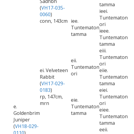
Sadhbh
tamma
(
VH17-035-
ieei.
0060
)
Tuntematon
conn, 143cm
iee.
ori
Tuntematon
ieee.
tamma
Tuntematon
tamma
eiii.
Tuntematon
eii.
ori
Tuntematon
ei. Velveteen
eiie.
ori
Rabbit
Tuntematon
(
VH17-029-
tamma
0183
)
eiei.
rp, 147cm,
Tuntematon
eie.
mrn
ori
e.
Tuntematon
eiee.
Goldenbrim
tamma
Tuntematon
Juniper
tamma
(
VH18-029-
eeii.
0110
)