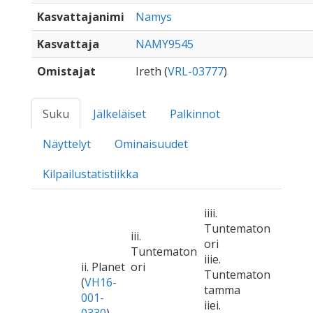
Kasvattajanimi
Namys
Kasvattaja
NAMY9545
Omistajat
Ireth (
VRL-03777
)
Suku
Jälkeläiset
Palkinnot
Näyttelyt
Ominaisuudet
Kilpailustatistiikka
iiii.
Tuntematon
iii.
ori
Tuntematon
iiie.
ii. Planet
ori
Tuntematon
(
VH16-
tamma
001-
iiei.