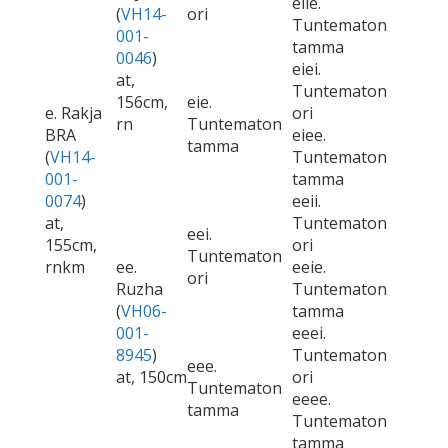
eiie.
(
VH14-
ori
Tuntematon
001-
tamma
0046
)
eiei.
at,
Tuntematon
156cm,
eie.
e. Rakja
ori
rn
Tuntematon
BRA
eiee.
tamma
(
VH14-
Tuntematon
001-
tamma
0074
)
eeii.
at,
Tuntematon
eei.
155cm,
ori
Tuntematon
rnkm
ee.
eeie.
ori
Ruzha
Tuntematon
(
VH06-
tamma
001-
eeei.
8945
)
Tuntematon
eee.
at, 150cm
ori
Tuntematon
eeee.
tamma
Tuntematon
tamma