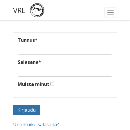
VRL
Toggle
navigati
Tunnus
*
Salasana
*
Muista minut
Unohtuiko salasana?