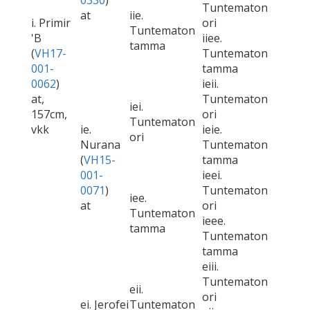
0330
)
Tuntematon
at
iie.
i. Primir
ori
Tuntematon
'B
iiee.
tamma
(
VH17-
Tuntematon
001-
tamma
0062
)
ieii.
at,
Tuntematon
iei.
157cm,
ori
Tuntematon
vkk
ie.
ieie.
ori
Nurana
Tuntematon
(
VH15-
tamma
001-
ieei.
0071
)
Tuntematon
iee.
at
ori
Tuntematon
ieee.
tamma
Tuntematon
tamma
eiii.
Tuntematon
eii.
ori
ei. Jerofei
Tuntematon