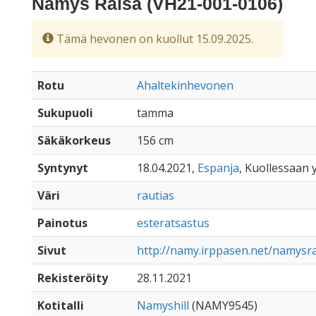
Namys Raisa (VH21-001-0106)
Tämä hevonen on kuollut 15.09.2025.
Rotu
Ahaltekinhevonen
Sukupuoli
tamma
Säkäkorkeus
156 cm
Syntynyt
18.04.2021,
Espanja
, Kuollessaan y
Väri
rautias
Painotus
esteratsastus
Sivut
http://namy.irppasen.net/namysr
Rekisteröity
28.11.2021
Kotitalli
Namyshill
(NAMY9545)