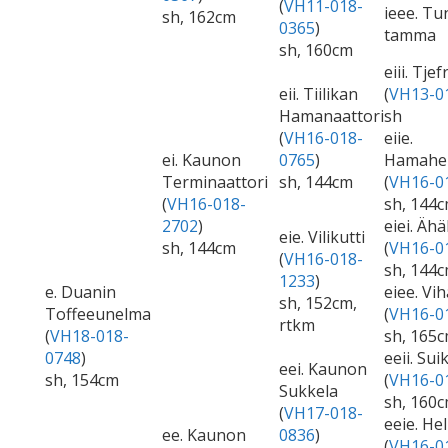
(
VH11-018-
ieee. T
sh, 162cm
0365
)
tamma
sh, 160cm
eiii. Tjef
eii. Tiilikan
(
VH13-0
Hamanaattori
sh
(
VH16-018-
eiie.
ei. Kaunon
0765
)
Hamahe
Terminaattori
sh, 144cm
(
VH16-0
(
VH16-018-
sh, 144c
2702
)
eiei. Ähä
eie. Vilikutti
sh, 144cm
(
VH16-0
(
VH16-018-
sh, 144c
1233
)
e. Duanin
eiee. Vi
sh, 152cm,
Toffeeunelma
(
VH16-0
rtkm
(
VH18-018-
sh, 165c
0748
)
eeii. Sui
eei. Kaunon
sh, 154cm
(
VH16-0
Sukkela
sh, 160c
(
VH17-018-
eeie. He
ee. Kaunon
0836
)
(
VH16-0