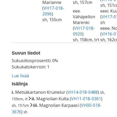
Marianne
sh, 157cm
sh, 151c
(
VH17-018-
eee.
eeei. Ku
2096
)
Vähäpellon
(
VH17-0
sh, 155cm
Marenki
sh
(
VH17-018-
eeee. No
0920
)
(
VH16-0
sh, 158cm, trt
sh, 162c
Suvun tiedot
Sukusiitosprosentti: 0%
Sukukatokerroin: 1
Lue lisää
Isälinja
i.
Metsäkartanon Krumelur (
VH14-018-0488
)
sh,
ii.
Magnolian Kulta (
VH11-018-0361
)
159cm, rt
iii.
Magnolian Karpaasi (
VH00-018-
sh, 157cm
3676
)
sh