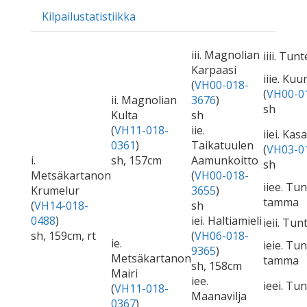
Kilpailustatistiikka
iii. Magnolian
iiii. Tu
Karpaasi
iiie. Ku
(
VH00-018-
(
VH00-0
ii. Magnolian
3676
)
sh
Kulta
sh
(
VH11-018-
iie.
iiei. Ka
0361
)
Taikatuulen
(
VH03-0
i.
sh, 157cm
Aamunkoitto
sh
Metsäkartanon
(
VH00-018-
iiee. Tu
Krumelur
3655
)
tamma
(
VH14-018-
sh
0488
)
iei. Haltiamieli
ieii. Tu
sh, 159cm, rt
(
VH06-018-
ie.
ieie. Tu
9365
)
Metsäkartanon
tamma
sh, 158cm
Mairi
iee.
ieei. Tu
(
VH11-018-
Maanavilja
0367
)