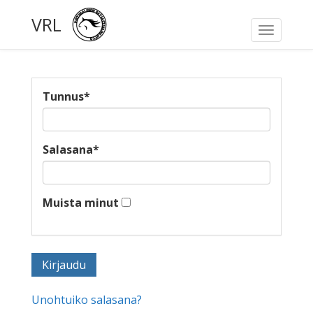
VRL
Toggle
navigati
Tunnus
*
Salasana
*
Muista minut
Unohtuiko salasana?