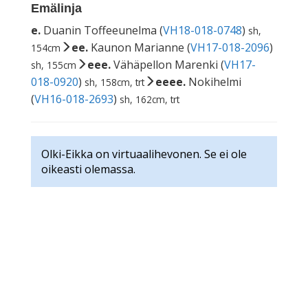
Emälinja
e.
Duanin Toffeeunelma (
VH18-018-0748
)
sh,
ee.
Kaunon Marianne (
VH17-018-2096
)
154cm
eee.
Vähäpellon Marenki (
VH17-
sh, 155cm
018-0920
)
eeee.
Nokihelmi
sh, 158cm, trt
(
VH16-018-2693
)
sh, 162cm, trt
Olki-Eikka on virtuaalihevonen. Se ei ole
oikeasti olemassa.