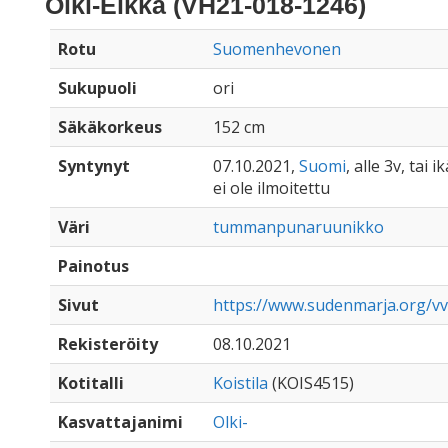
Olki-Eikka (VH21-018-1246)
Rotu
Suomenhevonen
Sukupuoli
ori
Säkäkorkeus
152 cm
Syntynyt
07.10.2021,
Suomi
, alle 3v, tai 
ei ole ilmoitettu
Väri
tummanpunaruunikko
Painotus
Sivut
https://www.sudenmarja.org/vv
Rekisteröity
08.10.2021
Kotitalli
Koistila
(KOIS4515)
Kasvattajanimi
Olki-