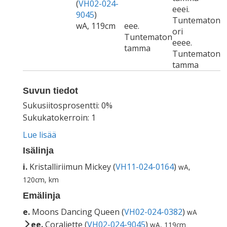
(
VH02-024-
eeei.
9045
)
Tuntematon
wA, 119cm
eee.
ori
Tuntematon
eeee.
tamma
Tuntematon
tamma
Suvun tiedot
Sukusiitosprosentti: 0%
Sukukatokerroin: 1
Lue lisää
Isälinja
i.
Kristalliriimun Mickey (
VH11-024-0164
)
wA,
120cm, km
Emälinja
e.
Moons Dancing Queen (
VH02-024-0382
)
wA
ee.
Coraliette (
VH02-024-9045
)
wA, 119cm