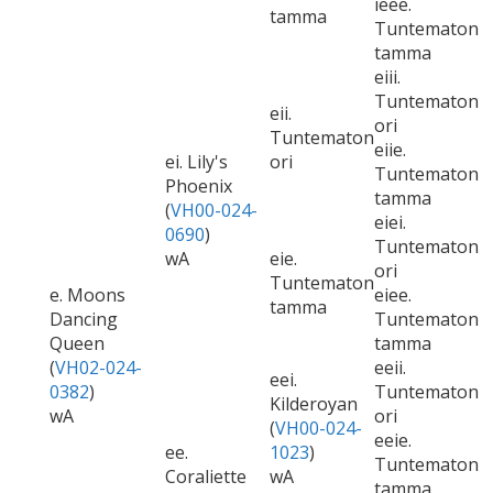
ieee.
tamma
Tuntematon
tamma
eiii.
Tuntematon
eii.
ori
Tuntematon
eiie.
ei. Lily's
ori
Tuntematon
Phoenix
tamma
(
VH00-024-
eiei.
0690
)
Tuntematon
wA
eie.
ori
Tuntematon
e. Moons
eiee.
tamma
Dancing
Tuntematon
Queen
tamma
(
VH02-024-
eeii.
eei.
0382
)
Tuntematon
Kilderoyan
wA
ori
(
VH00-024-
eeie.
ee.
1023
)
Tuntematon
Coraliette
wA
tamma