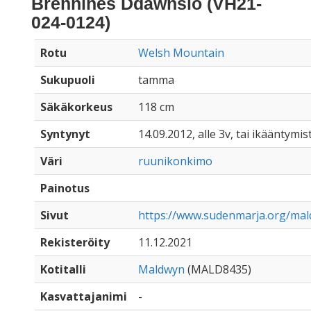
Brenhines Ddawnsio (VH21-
024-0124)
Rotu
Welsh Mountain
Sukupuoli
tamma
Säkäkorkeus
118 cm
Syntynyt
14.09.2012, alle 3v, tai ikääntymis
Väri
ruunikonkimo
Painotus
Sivut
https://www.sudenmarja.org/ma
Rekisteröity
11.12.2021
Kotitalli
Maldwyn
(MALD8435)
Kasvattajanimi
-