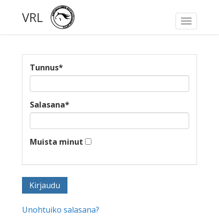
VRL
Toggle
navigati
Tunnus
*
Salasana
*
Muista minut
Unohtuiko salasana?