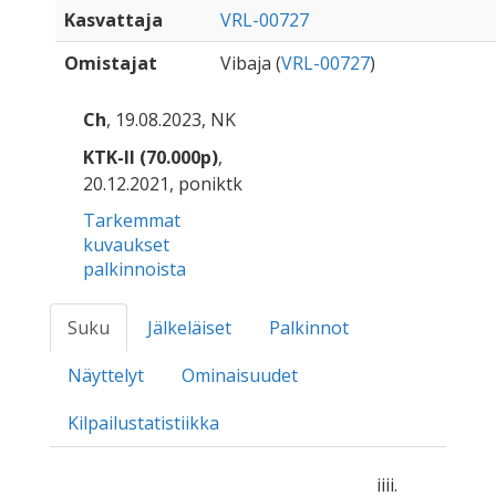
Kasvattaja
VRL-00727
Omistajat
Vibaja (
VRL-00727
)
Ch
, 19.08.2023, NK
KTK-II (70.000p)
,
20.12.2021, poniktk
Tarkemmat
kuvaukset
palkinnoista
Suku
Jälkeläiset
Palkinnot
Näyttelyt
Ominaisuudet
Kilpailustatistiikka
iiii.