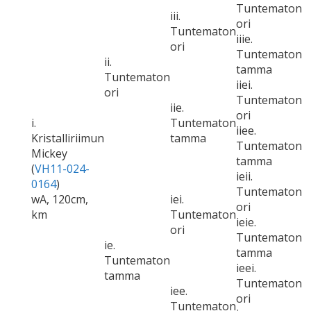
Tuntematon
iii.
ori
Tuntematon
iiie.
ori
Tuntematon
ii.
tamma
Tuntematon
iiei.
ori
Tuntematon
iie.
ori
i.
Tuntematon
iiee.
Kristalliriimun
tamma
Tuntematon
Mickey
tamma
(
VH11-024-
ieii.
0164
)
Tuntematon
wA, 120cm,
iei.
ori
km
Tuntematon
ieie.
ori
Tuntematon
ie.
tamma
Tuntematon
ieei.
tamma
Tuntematon
iee.
ori
Tuntematon