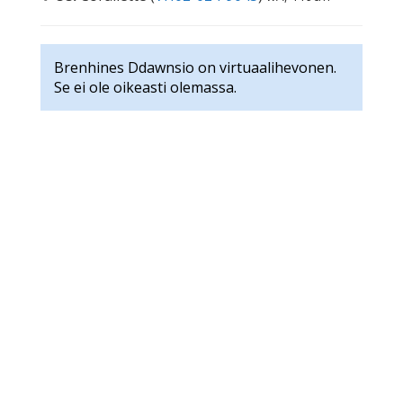
Brenhines Ddawnsio on virtuaalihevonen.
Se ei ole oikeasti olemassa.