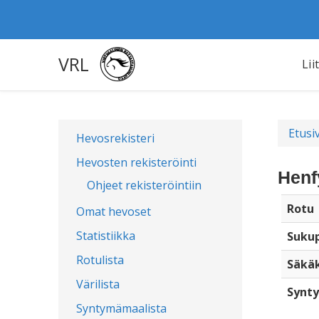
VRL
Lii
Etusi
Hevosrekisteri
Hevosten rekisteröinti
Henf
Ohjeet rekisteröintiin
Rotu
Omat hevoset
Statistiikka
Sukup
Rotulista
Säkä
Värilista
Synty
Syntymämaalista