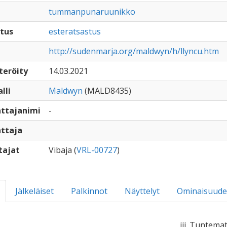
tummanpunaruunikko
tus
esteratsastus
http://sudenmarja.org/maldwyn/h/llyncu.htm
teröity
14.03.2021
lli
Maldwyn
(MALD8435)
ttajanimi
-
ttaja
tajat
Vibaja (
VRL-00727
)
Jälkeläiset
Palkinnot
Näyttelyt
Ominaisuude
iii. Tuntema