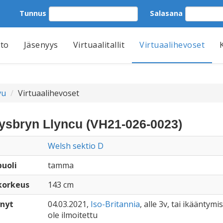
Tunnus
Salasana
tto
Jäsenyys
Virtuaalitallit
Virtuaalihevoset
vu
Virtuaalihevoset
ysbryn Llyncu (VH21-026-0023)
Welsh sektio D
uoli
tamma
korkeus
143 cm
nyt
04.03.2021,
Iso-Britannia
, alle 3v, tai ikääntymis
ole ilmoitettu