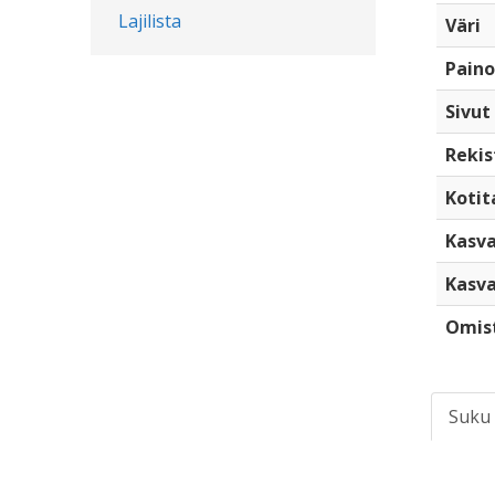
Lajilista
Väri
Paino
Sivut
Rekis
Kotita
Kasva
Kasva
Omis
Suku