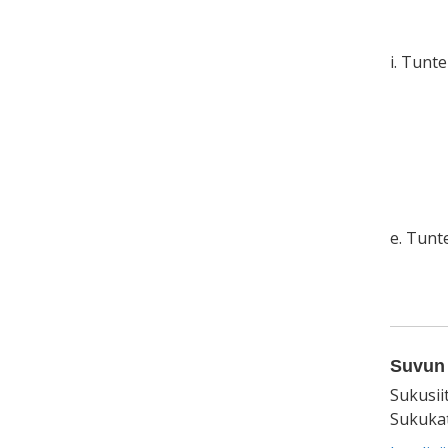
i. Tunt
e. Tun
Suvun 
Sukusii
Sukukat