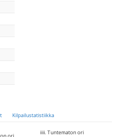
t
Kilpailustatistiikka
iiii. Tuntematon ori
ton ori