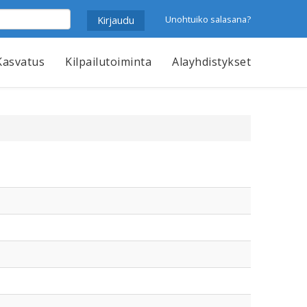
Unohtuiko salasana?
Kasvatus
Kilpailutoiminta
Alayhdistykset