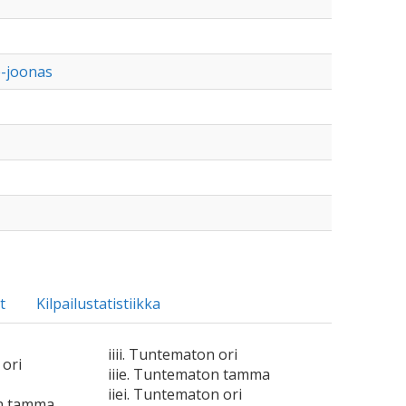
le-joonas
t
Kilpailustatistiikka
iiii. Tuntematon ori
 ori
iiie. Tuntematon tamma
iiei. Tuntematon ori
on tamma