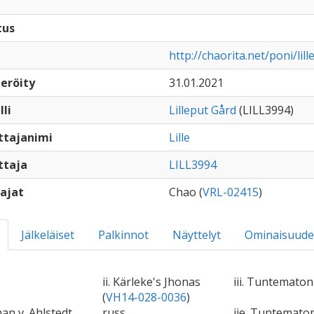
tus
http://chaorita.net/poni/lil
eröity
31.01.2021
lli
Lilleput Gård
(LILL3994)
ttajanimi
Lille
ttaja
LILL3994
ajat
Chao (
VRL-02415
)
Jälkeläiset
Palkinnot
Näyttelyt
Ominaisuude
ii. Kärleke's Jhonas
iii. Tuntematon
(
VH14-028-0036
)
han v. Ahlstedt
russ
iie. Tuntemat