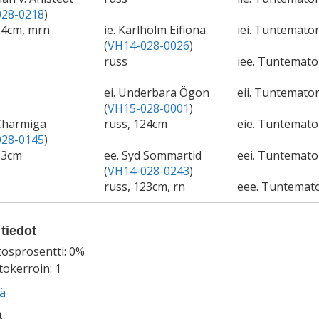
28-0218
)
24cm, mrn
ie. Karlholm Eifiona
iei. Tuntematon
(
VH14-028-0026
)
russ
iee. Tuntemat
ei. Underbara Ögon
eii. Tuntematon
(
VH15-028-0001
)
 Charmiga
russ, 124cm
eie. Tuntemat
28-0145
)
23cm
ee. Syd Sommartid
eei. Tuntemato
(
VH14-028-0243
)
russ, 123cm, rn
eee. Tuntemat
tiedot
tosprosentti: 0%
okerroin: 1
ää
a