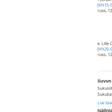
(
VH15-0
russ, 1
e. Lille
(
VH20-0
russ, 1
Suvun 
Sukusii
Sukukat
Lue lis
Isälinj