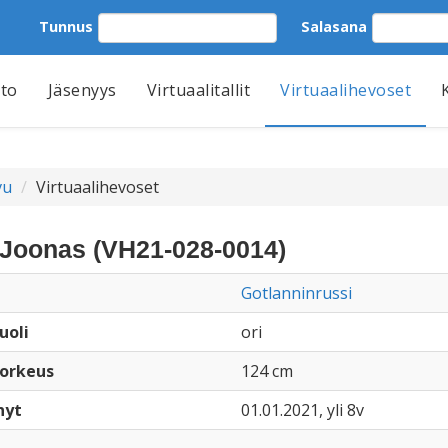
Tunnus
Salasana
tto
Jäsenyys
Virtuaalitallit
Virtuaalihevoset
vu
Virtuaalihevoset
e Joonas (VH21-028-0014)
Gotlanninrussi
uoli
ori
orkeus
124 cm
nyt
01.01.2021, yli 8v