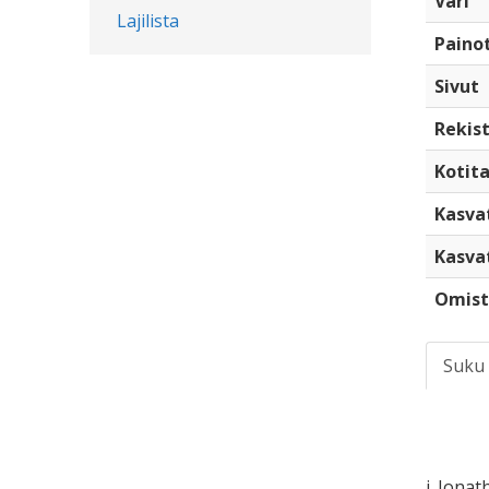
Väri
Lajilista
Paino
Sivut
Rekist
Kotita
Kasva
Kasva
Omist
Suku
i. Jonat