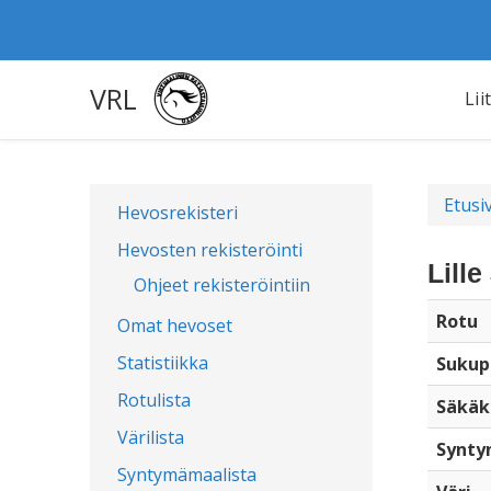
VRL
Lii
Etusi
Hevosrekisteri
Hevosten rekisteröinti
Lill
Ohjeet rekisteröintiin
Rotu
Omat hevoset
Statistiikka
Sukup
Rotulista
Säkäk
Värilista
Synty
Syntymämaalista