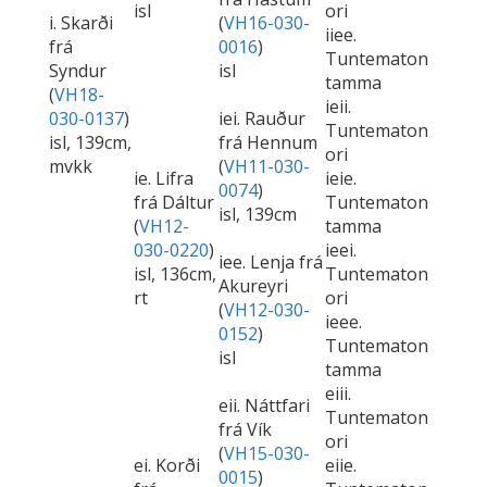
isl
ori
i. Skarði
(
VH16-030-
iiee.
frá
0016
)
Tuntematon
Syndur
isl
tamma
(
VH18-
ieii.
030-0137
)
iei. Rauður
Tuntematon
isl, 139cm,
frá Hennum
ori
mvkk
(
VH11-030-
ie. Lifra
ieie.
0074
)
frá Dáltur
Tuntematon
isl, 139cm
(
VH12-
tamma
030-0220
)
ieei.
iee. Lenja frá
isl, 136cm,
Tuntematon
Akureyri
rt
ori
(
VH12-030-
ieee.
0152
)
Tuntematon
isl
tamma
eiii.
eii. Náttfari
Tuntematon
frá Vík
ori
(
VH15-030-
ei. Korði
eiie.
0015
)