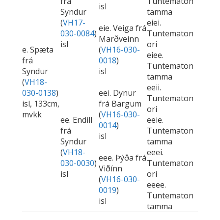
frá
Tuntematon
isl
Syndur
tamma
(
VH17-
eiei.
eie. Veiga frá
030-0084
)
Tuntematon
Marðveinn
isl
ori
e. Spæta
(
VH16-030-
eiee.
frá
0018
)
Tuntematon
Syndur
isl
tamma
(
VH18-
eeii.
030-0138
)
eei. Dynur
Tuntematon
isl, 133cm,
frá Bargum
ori
mvkk
(
VH16-030-
ee. Endill
eeie.
0014
)
frá
Tuntematon
isl
Syndur
tamma
(
VH18-
eeei.
eee. Þýða frá
030-0030
)
Tuntematon
Viðínn
isl
ori
(
VH16-030-
eeee.
0019
)
Tuntematon
isl
tamma