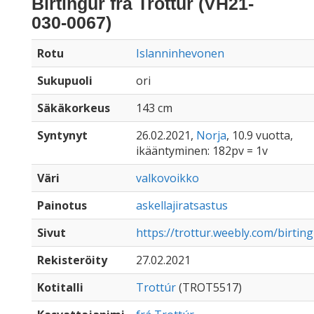
Birtingur frá Trottúr (VH21-
030-0067)
Rotu
Islanninhevonen
Sukupuoli
ori
Säkäkorkeus
143 cm
Syntynyt
26.02.2021,
Norja
, 10.9 vuotta,
ikääntyminen: 182pv = 1v
Väri
valkovoikko
Painotus
askellajiratsastus
Sivut
https://trottur.weebly.com/birtin
Rekisteröity
27.02.2021
Kotitalli
Trottúr
(TROT5517)