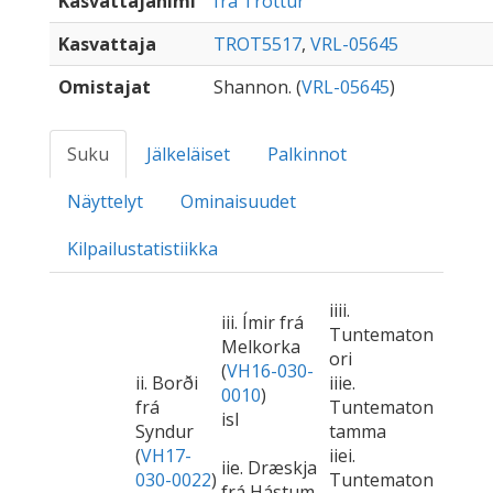
Kasvattajanimi
frá Trottúr
Kasvattaja
TROT5517
,
VRL-05645
Omistajat
Shannon. (
VRL-05645
)
Suku
Jälkeläiset
Palkinnot
Näyttelyt
Ominaisuudet
Kilpailustatistiikka
iiii.
iii. Ímir frá
Tuntematon
Melkorka
ori
(
VH16-030-
ii. Borði
iiie.
0010
)
frá
Tuntematon
isl
Syndur
tamma
(
VH17-
iiei.
iie. Dræskja
030-0022
)
Tuntematon
frá Hástum