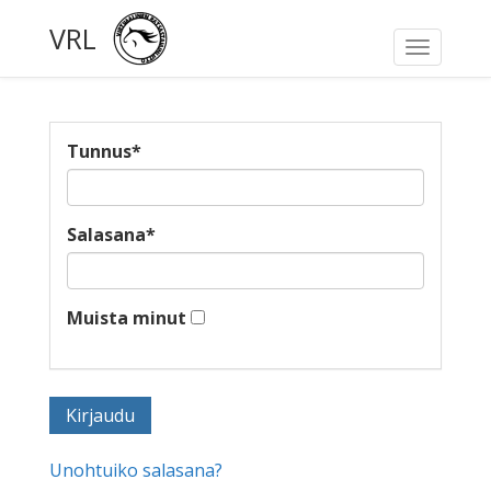
VRL
Toggle
navigati
Tunnus
*
Salasana
*
Muista minut
Unohtuiko salasana?