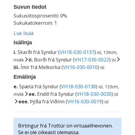
Suvun tiedot
Sukusiitosprosentti: 0%
Sukukatokerroin: 1
Lue lisää
Isälinja
i.
Skarði frá Syndur (
VH18-030-0137
)
isl, 139cm,
ii.
Borði frá Syndur (
VH17-030-0022
)
mvkk
isl
iii.
Ímir frá Melkorka (
VH16-030-0010
)
isl
Emälinja
e.
Spæta frá Syndur (
VH18-030-0138
)
isl, 133cm,
ee.
Endill frá Syndur (
VH18-030-0030
)
mvkk
isl
eee.
Þýða frá Viðínn (
VH16-030-0019
)
isl
Birtingur frá Trottúr on virtuaalihevonen.
Se ei ole oikeasti olemassa.