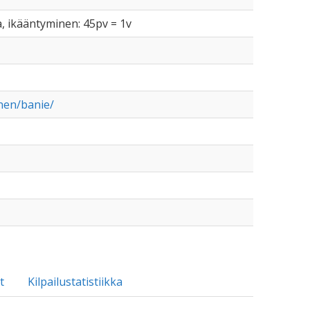
a, ikääntyminen: 45pv = 1v
onen/banie/
t
Kilpailustatistiikka