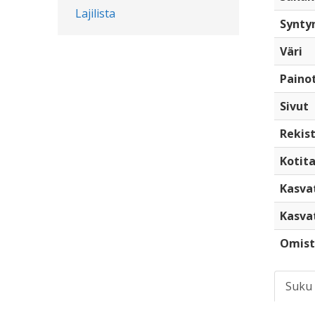
Lajilista
Synty
Väri
Paino
Sivut
Rekist
Kotita
Kasva
Kasva
Omist
Suku