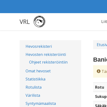
VRL
Lii
Etusi
Hevosrekisteri
Hevosten rekisteröinti
Bani
Ohjeet rekisteröintiin
Omat hevoset
Täm
Statistiikka
Rotulista
Rotu
Värilista
Sukup
Syntymämaalista
Säkäk