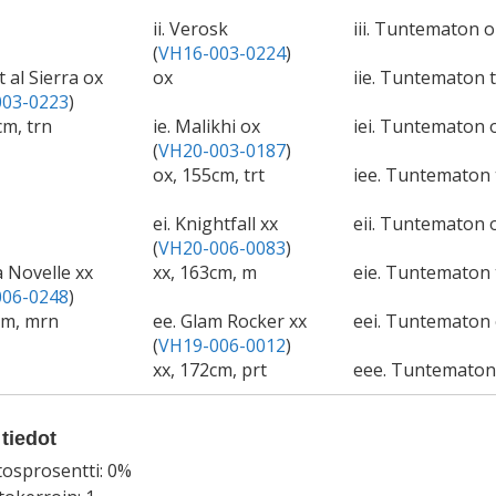
ii. Verosk
iii. Tuntematon o
(
VH16-003-0224
)
nt al Sierra ox
ox
iie. Tuntematon
03-0223
)
cm, trn
ie. Malikhi ox
iei. Tuntematon o
(
VH20-003-0187
)
ox, 155cm, trt
iee. Tuntematon
ei. Knightfall xx
eii. Tuntematon o
(
VH20-006-0083
)
a Novelle xx
xx, 163cm, m
eie. Tuntematon
06-0248
)
cm, mrn
ee. Glam Rocker xx
eei. Tuntematon 
(
VH19-006-0012
)
xx, 172cm, prt
eee. Tuntemato
tiedot
tosprosentti: 0%