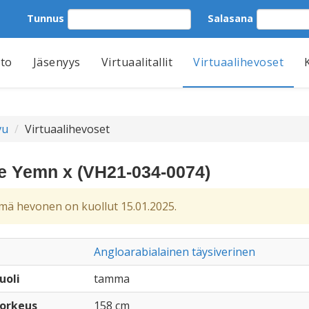
Tunnus
Salasana
tto
Jäsenyys
Virtuaalitallit
Virtuaalihevoset
vu
Virtuaalihevoset
e Yemn x (VH21-034-0074)
ä hevonen on kuollut 15.01.2025.
Angloarabialainen täysiverinen
uoli
tamma
orkeus
158 cm