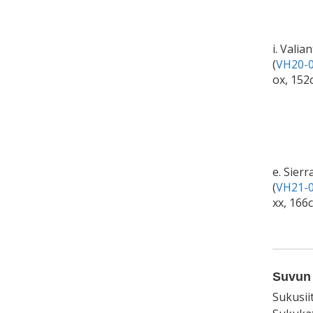
i. Valia
(
VH20-0
ox, 152
e. Sierr
(
VH21-0
xx, 166
Suvun 
Sukusii