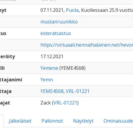
nyt
07.11.2021,
Puola
, Kuollessaan 25.9 vuott
mustanruunikko
tus
esteratsastus
https://virtuaali.hennaihalainen.net/hev
eröity
17.12.2021
lli
Yemene
(YEME4568)
ttajanimi
Yemn
ttaja
YEME4568
,
VRL-01221
ajat
Zack (
VRL-01221
)
Jälkeläiset
Palkinnot
Näyttelyt
Ominaisuude