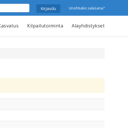
Unohtuiko salasana?
Kasvatus
Kilpailutoiminta
Alayhdistykset