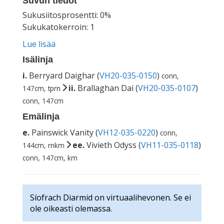
Suvun tiedot
Sukusiitosprosentti: 0%
Sukukatokerroin: 1
Lue lisää
Isälinja
i.
Berryard Daighar (
VH20-035-0150
)
conn,
ii.
Brallaghan Dai (
VH20-035-0107
)
147cm, tprn
conn, 147cm
Emälinja
e.
Painswick Vanity (
VH12-035-0220
)
conn,
ee.
Vivieth Odyss (
VH11-035-0118
)
144cm, rnkm
conn, 147cm, km
Síofrach Diarmid on virtuaalihevonen. Se ei
ole oikeasti olemassa.