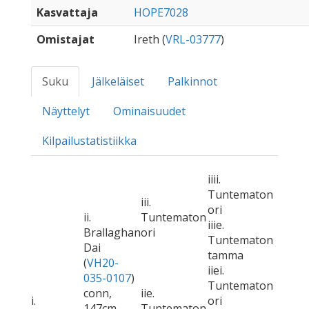
Kasvattaja
HOPE7028
Omistajat
Ireth (
VRL-03777
)
Suku
Jälkeläiset
Palkinnot
Näyttelyt
Ominaisuudet
Kilpailustatistiikka
iiii.
Tuntematon
iii.
ori
ii.
Tuntematon
iiie.
Brallaghan
ori
Tuntematon
Dai
tamma
(
VH20-
iiei.
035-0107
)
Tuntematon
conn,
iie.
i.
ori
147cm
Tuntematon