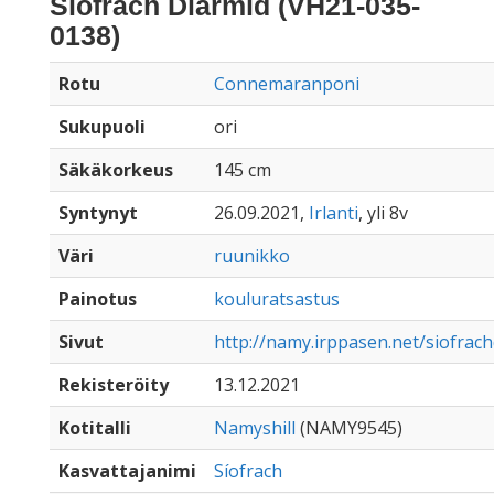
Síofrach Diarmid (VH21-035-
0138)
Rotu
Connemaranponi
Sukupuoli
ori
Säkäkorkeus
145 cm
Syntynyt
26.09.2021,
Irlanti
, yli 8v
Väri
ruunikko
Painotus
kouluratsastus
Sivut
http://namy.irppasen.net/siofrac
Rekisteröity
13.12.2021
Kotitalli
Namyshill
(NAMY9545)
Kasvattajanimi
Síofrach