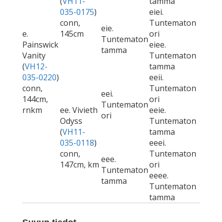
(
VH11-
tamma
035-0175
)
eiei.
conn,
Tuntematon
eie.
e.
145cm
ori
Tuntematon
Painswick
eiee.
tamma
Vanity
Tuntematon
(
VH12-
tamma
035-0220
)
eeii.
conn,
Tuntematon
eei.
144cm,
ori
Tuntematon
rnkm
ee. Vivieth
eeie.
ori
Odyss
Tuntematon
(
VH11-
tamma
035-0118
)
eeei.
conn,
Tuntematon
eee.
147cm, km
ori
Tuntematon
eeee.
tamma
Tuntematon
tamma