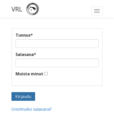
VRL
Toggle
navigati
Tunnus
*
Salasana
*
Muista minut
Unohtuiko salasana?