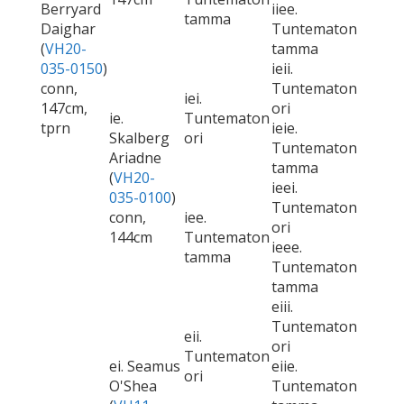
Berryard
iiee.
tamma
Daighar
Tuntematon
(
VH20-
tamma
035-0150
)
ieii.
conn,
Tuntematon
iei.
147cm,
ori
ie.
Tuntematon
tprn
ieie.
Skalberg
ori
Tuntematon
Ariadne
tamma
(
VH20-
ieei.
035-0100
)
Tuntematon
conn,
iee.
ori
144cm
Tuntematon
ieee.
tamma
Tuntematon
tamma
eiii.
Tuntematon
eii.
ori
Tuntematon
ei. Seamus
eiie.
ori
O'Shea
Tuntematon