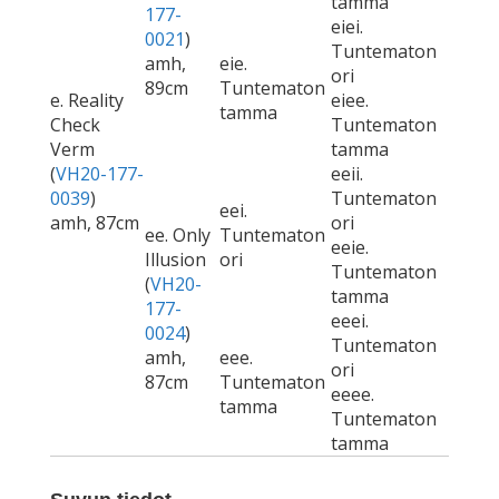
tamma
177-
eiei.
0021
)
Tuntematon
amh,
eie.
ori
89cm
Tuntematon
e. Reality
eiee.
tamma
Check
Tuntematon
Verm
tamma
(
VH20-177-
eeii.
0039
)
Tuntematon
eei.
amh, 87cm
ori
ee. Only
Tuntematon
eeie.
Illusion
ori
Tuntematon
(
VH20-
tamma
177-
eeei.
0024
)
Tuntematon
amh,
eee.
ori
87cm
Tuntematon
eeee.
tamma
Tuntematon
tamma