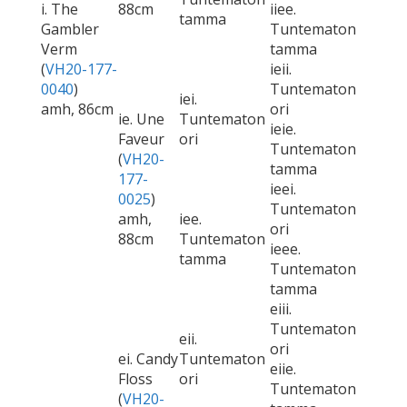
i. The
88cm
iiee.
tamma
Gambler
Tuntematon
Verm
tamma
(
VH20-177-
ieii.
0040
)
Tuntematon
iei.
amh, 86cm
ori
ie. Une
Tuntematon
ieie.
Faveur
ori
Tuntematon
(
VH20-
tamma
177-
ieei.
0025
)
Tuntematon
amh,
iee.
ori
88cm
Tuntematon
ieee.
tamma
Tuntematon
tamma
eiii.
Tuntematon
eii.
ori
ei. Candy
Tuntematon
eiie.
Floss
ori
Tuntematon
(
VH20-