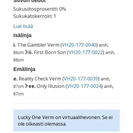
Suvun tiedot
Sukusiitosprosentti: 0%
Sukukatokerroin: 1
Lue lisää
Isälinja
i.
The Gambler Verm (
VH20-177-0040
)
amh,
ii.
First Born Son (
VH20-177-0022
)
86cm
amh,
88cm
Emälinja
e.
Reality Check Verm (
VH20-177-0039
)
amh,
ee.
Only Illusion (
VH20-177-0024
)
87cm
amh,
87cm
Lucky One Verm on virtuaalihevonen. Se ei
ole oikeasti olemassa.