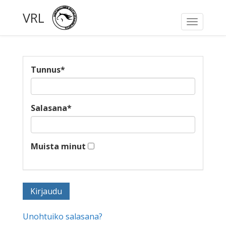
VRL
Toggle
navigati
Tunnus
*
Salasana
*
Muista minut
Unohtuiko salasana?