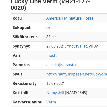
Lucky One Verm (VH21-177-
0020)
Rotu
American Miniature Horse
Sukupuoli
ori
Säkäkorkeus
85 cm
Syntynyt
27.08.2021,
Yhdysvallat
, yli 8v
Väri
musta
Painotus
askellajiratsastus
Sivut
http://namy.irppasen.net/luckyo
Rekisteröity
13.09.2021
Kotitalli
Namyshill
(NAMY9545)
Kasvattajanimi
Verm