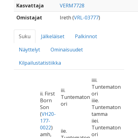
Kasvattaja
VERM7728
Omistajat
Ireth (
VRL-03777
)
Suku
Jälkeläiset
Palkinnot
Näyttelyt
Ominaisuudet
Kilpailustatistiikka
iiii.
Tuntematon
iii.
ii. First
ori
Tuntematon
Born
iiie.
ori
Son
Tuntematon
(
VH20-
tamma
177-
iiei.
0022
)
Tuntematon
iie.
amh,
ori
Tuntematon