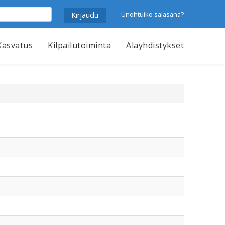
Unohtuiko salasana?
Kasvatus
Kilpailutoiminta
Alayhdistykset