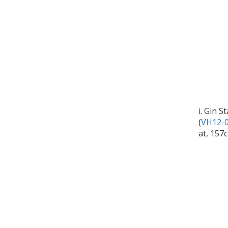
i. Gin S
(
VH12-0
at, 157