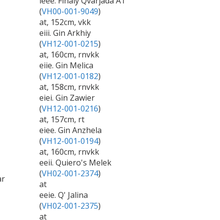
ieee. Finaly Qvarjada AT
(
VH00-001-9049
)
at, 152cm, vkk
eiii. Gin Arkhiy
(
VH12-001-0215
)
at, 160cm, rnvkk
eiie. Gin Melica
(
VH12-001-0182
)
at, 158cm, rnvkk
eiei. Gin Zawier
(
VH12-001-0216
)
at, 157cm, rt
eiee. Gin Anzhela
(
VH12-001-0194
)
at, 160cm, rnvkk
eeii. Quiero's Melek
(
VH02-001-2374
)
ar
at
eeie. Q' Jalina
(
VH02-001-2375
)
at