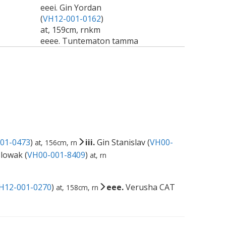
eeei. Gin Yordan
(
VH12-001-0162
)
at, 159cm, rnkm
eeee. Tuntematon tamma
01-0473
)
iii.
Gin Stanislav (
VH00-
at, 156cm, rn
lowak (
VH00-001-8409
)
at, rn
H12-001-0270
)
eee.
Verusha CAT
at, 158cm, rn