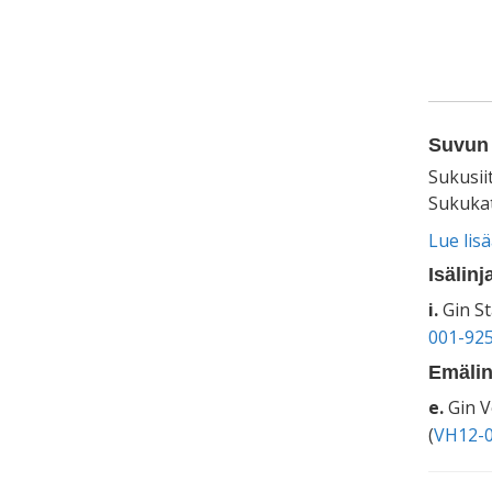
Suvun 
Sukusii
Sukukat
Lue lis
Isälinj
i.
Gin St
001-92
Emälin
e.
Gin V
(
VH12-0