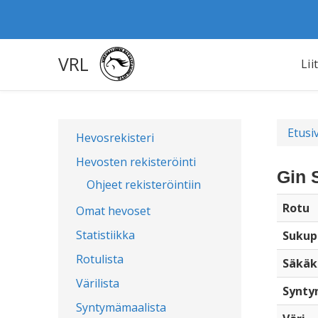
VRL
Lii
Etusi
Hevosrekisteri
Hevosten rekisteröinti
Gin 
Ohjeet rekisteröintiin
Rotu
Omat hevoset
Statistiikka
Sukup
Rotulista
Säkäk
Värilista
Synty
Syntymämaalista