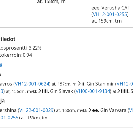
at, 158cm, rn
eee. Verusha CAT
(
VH12-001-0255
)
at, 159cm, trn
tiedot
tosprosentti: 3.22%
okerroin: 0.94
ää
a
avros (
VH12-001-0624
)
ii.
Gin Stanimir (
VH12-0
at, 157cm, rn
53
)
iiii.
Gin Slavak (
VH00-001-9134
)
iiiii.
S
at, 156cm, rnvkk
at
ja
ershina (
VH22-001-0029
)
ee.
Gin Varvara (
V
at, 160cm, rnvkk
01-0255
)
at, 159cm, trn