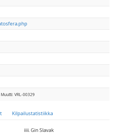
atosfera.php
 Muutti: VRL-00329
t
Kilpailustatistiikka
iiii. Gin Slavak