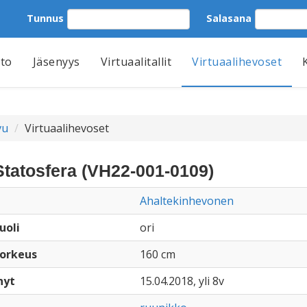
Tunnus
Salasana
tto
Jäsenyys
Virtuaalitallit
Virtuaalihevoset
vu
Virtuaalihevoset
Statosfera (VH22-001-0109)
Ahaltekinhevonen
uoli
ori
orkeus
160 cm
nyt
15.04.2018, yli 8v