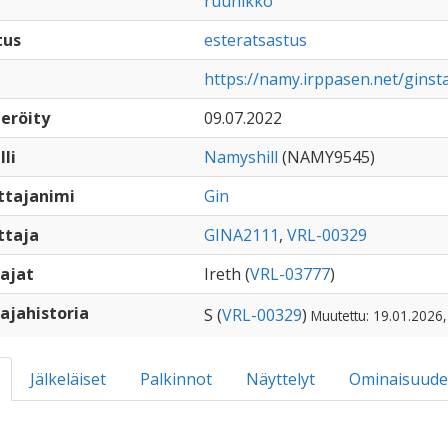
ruunikko
tus
esteratsastus
https://namy.irppasen.net/ginst
eröity
09.07.2022
lli
Namyshill
(NAMY9545)
ttajanimi
Gin
ttaja
GINA2111
,
VRL-00329
ajat
Ireth (
VRL-03777
)
ajahistoria
S (
VRL-00329
)
Muutettu: 19.01.2026,
Jälkeläiset
Palkinnot
Näyttelyt
Ominaisuude