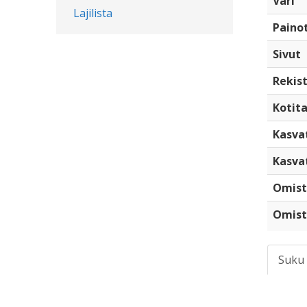
Väri
Lajilista
Paino
Sivut
Rekist
Kotita
Kasva
Kasva
Omist
Omist
Suku