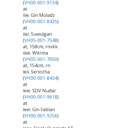
(
VH00-001-9134
)
at
iiie. Gin Moladz
(
VH00-001-8435
)
at
iiei. Suwulgan
(
VH05-001-7548
)
at, 158cm, rnvkk
iiee. Witrina
(
VH05-001-7650
)
at, 154cm, rn
ieii. Seriozha
(
VH00-001-8434
)
at
ieie. SDV Nudar
(
VH00-001-9618
)
at
ieei. Gin Fabian
(
VH00-001-9256
)
at