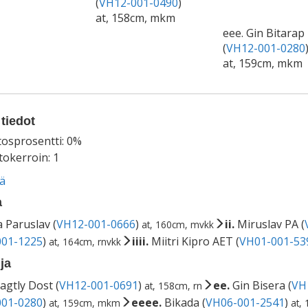
(
VH12-001-0490
)
at, 158cm, mkm
eee. Gin Bitarap
(
VH12-001-0280
at, 159cm, mkm
tiedot
tosprosentti: 0%
okerroin: 1
ää
a
 Paruslav (
VH12-001-0666
)
ii.
Miruslav PA (
at, 160cm, mvkk
01-1225
)
iiii.
Miitri Kipro AET (
VH01-001-53
at, 164cm, rnvkk
ja
agtly Dost (
VH12-001-0691
)
ee.
Gin Bisera (
VH
at, 158cm, rn
01-0280
)
eeee.
Bikada (
VH06-001-2541
)
at, 159cm, mkm
at,