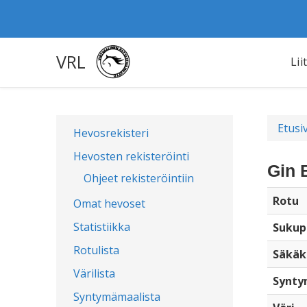
VRL
Lii
Etusi
Hevosrekisteri
Hevosten rekisteröinti
Gin 
Ohjeet rekisteröintiin
Rotu
Omat hevoset
Statistiikka
Sukup
Rotulista
Säkäk
Värilista
Synty
Syntymämaalista