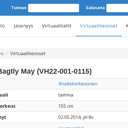
Tunnus
Salasana
tto
Jäsenyys
Virtuaalitallit
Virtuaalihevoset
vu
Virtuaalihevoset
Bagtly May (VH22-001-0115)
Ahaltekinhevonen
uoli
tamma
orkeus
155 cm
nyt
02.05.2014, yli 8v