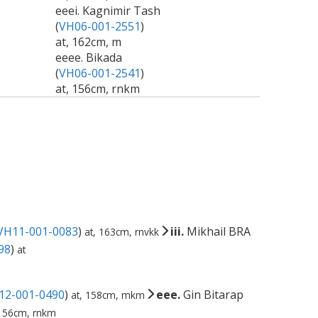
eeei. Kagnimir Tash
(
VH06-001-2551
)
at, 162cm, m
)
eeee. Bikada
(
VH06-001-2541
)
at, 156cm, rnkm
VH11-001-0083
)
iii.
Mikhail BRA
at, 163cm, rnvkk
98
)
at
12-001-0490
)
eee.
Gin Bitarap
at, 158cm, mkm
 156cm, rnkm