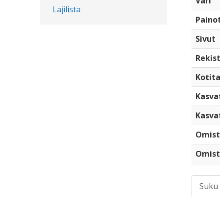
Väri
Lajilista
Paino
Sivut
Rekist
Kotita
Kasva
Kasva
Omist
Omist
Suku