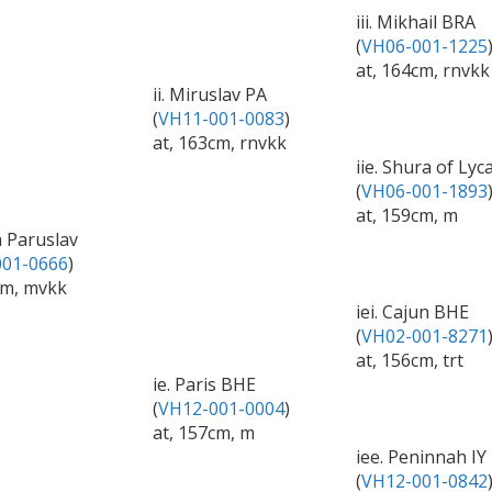
iii. Mikhail BRA
(
VH06-001-1225
at, 164cm, rnvkk
ii. Miruslav PA
(
VH11-001-0083
)
at, 163cm, rnvkk
iie. Shura of Lyc
(
VH06-001-1893
at, 159cm, m
a Paruslav
01-0666
)
cm, mvkk
iei. Cajun BHE
(
VH02-001-8271
at, 156cm, trt
ie. Paris BHE
(
VH12-001-0004
)
at, 157cm, m
iee. Peninnah IY
(
VH12-001-0842