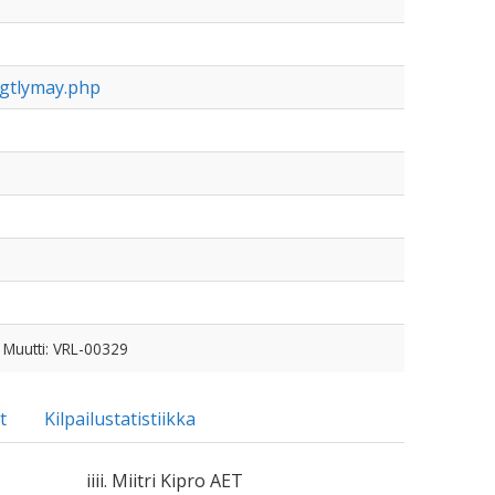
agtlymay.php
 Muutti: VRL-00329
t
Kilpailustatistiikka
iiii. Miitri Kipro AET