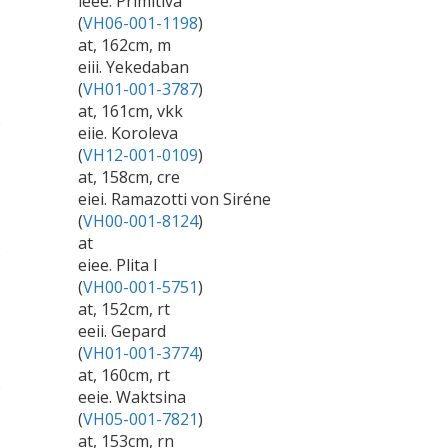
ieee. Primitiva
(
VH06-001-1198
)
at, 162cm, m
eiii. Yekedaban
(
VH01-001-3787
)
at, 161cm, vkk
)
eiie. Koroleva
(
VH12-001-0109
)
at, 158cm, cre
eiei. Ramazotti von Siréne
(
VH00-001-8124
)
at
)
eiee. Plita I
(
VH00-001-5751
)
at, 152cm, rt
eeii. Gepard
(
VH01-001-3774
)
at, 160cm, rt
)
eeie. Waktsina
(
VH05-001-7821
)
at, 153cm, rn