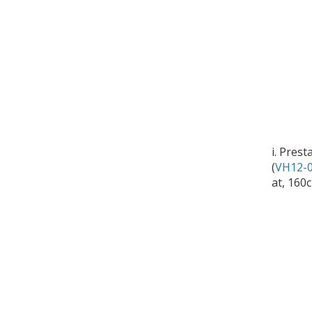
i. Prest
(
VH12-0
at, 160