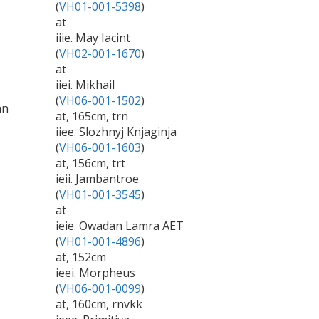
(
VH01-001-5398
)
at
)
iiie. May Iacint
(
VH02-001-1670
)
at
iiei. Mikhail
(
VH06-001-1502
)
an
at, 165cm, trn
)
iiee. Slozhnyj Knjaginja
(
VH06-001-1603
)
at, 156cm, trt
ieii. Jambantroe
(
VH01-001-3545
)
at
)
ieie. Owadan Lamra AET
(
VH01-001-4896
)
at, 152cm
ieei. Morpheus
(
VH06-001-0099
)
at, 160cm, rnvkk
)