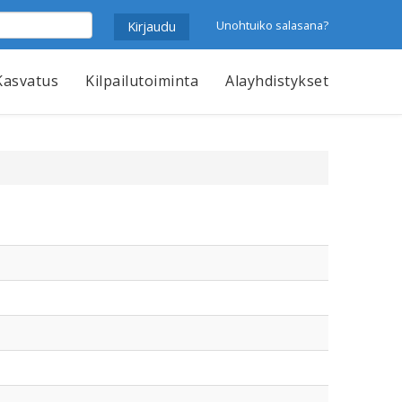
Unohtuiko salasana?
Kasvatus
Kilpailutoiminta
Alayhdistykset