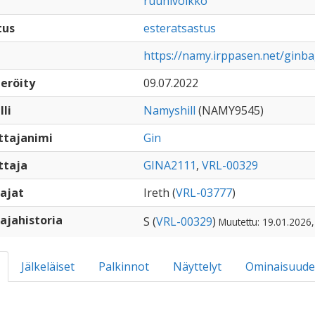
ruunivoikko
tus
esteratsastus
https://namy.irppasen.net/ginb
eröity
09.07.2022
lli
Namyshill
(NAMY9545)
ttajanimi
Gin
ttaja
GINA2111
,
VRL-00329
ajat
Ireth (
VRL-03777
)
ajahistoria
S (
VRL-00329
)
Muutettu: 19.01.2026,
Jälkeläiset
Palkinnot
Näyttelyt
Ominaisuude