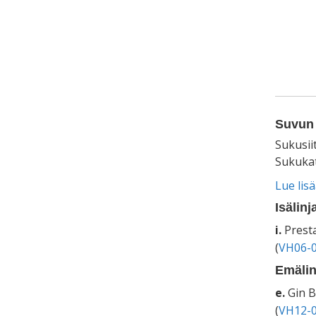
Suvun 
Sukusii
Sukukat
Lue lis
Isälinj
i.
Presta
(
VH06-0
Emälin
e.
Gin B
(
VH12-0