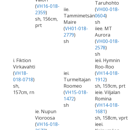
Taruhohto
(
VH16-018-
iie.
(
VH00-018-
2359
)
Tammimetsän
0604
)
sh, 156cm,
Maire
sh
prt
(
VH01-018-
iiee. MT
2779
)
Aurora
sh
(
VH00-018-
2578
)
sh
i. Fiktion
ieii. Hymnin
Virkavahti
Roo-Roo
(
VH18-
iei.
(
VH14-018-
018-0718
)
Turmeltajan
1912
)
sh,
Roomeo
sh, 159cm, prt
157cm, rn
(
VH15-018-
ieie. Viljalan
1472
)
Romina
sh
(
VH14-018-
ie. Nupun
1681
)
Vioroosa
sh, 158cm, vprt
(
VH16-018-
ieei.