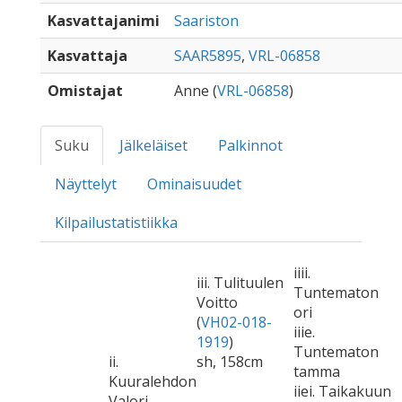
Kasvattajanimi
Saariston
Kasvattaja
SAAR5895
,
VRL-06858
Omistajat
Anne (
VRL-06858
)
Suku
Jälkeläiset
Palkinnot
Näyttelyt
Ominaisuudet
Kilpailustatistiikka
iiii.
iii. Tulituulen
Tuntematon
Voitto
ori
(
VH02-018-
iiie.
1919
)
Tuntematon
ii.
sh, 158cm
tamma
Kuuralehdon
iiei. Taikakuun
Valori