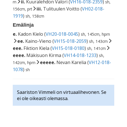
ii.
Kuuralehdon Valori (
VH16-018-2359
)
rn
sh,
iii.
Tulituulen Voitto (
VH02-018-
156cm, prt
1919
)
sh, 158cm
Emälinja
e.
Kadon Kielo (
VH20-018-0045
)
sh, 145cm, hprn
ee.
Kaino-Vieno (
VH15-018-2059
)
sh, 143cm
eee.
Fiktion Kiela (
VH15-018-0180
)
sh, 141cm
eeee.
Mäkisuon Kirma (
VH14-018-1233
)
sh,
eeeee.
Nevan Karelia (
VH12-018-
142cm, hprn
1078
)
sh
Saariston Vimmeli on virtuaalihevonen. Se
ei ole oikeasti olemassa.