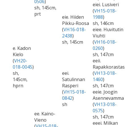
0506
)
eiei. Lusiveri
sh, 145cm,
(
VH15-018-
prt
eie. Hiiden
1988
)
Pikku-Roosa
sh, 146cm
(
VH16-018-
eiee. Huvitutin
2438
)
Viuhti
sh, 145cm
(
VH16-018-
e. Kadon
0260
)
Kielo
sh, 147cm
(
VH20-
eeii.
018-0045
)
Rapakkorastas
sh,
eei.
(
VH13-018-
145cm,
Satulinnan
1460
)
hprn
Rasperi
sh, 147cm
(
VH15-018-
eeie. Joogin
0842
)
Asennevamma
sh
(
VH13-018-
0575
)
ee. Kaino-
sh, 147cm
Vieno
eeei. Milkan
(
VH15-018-