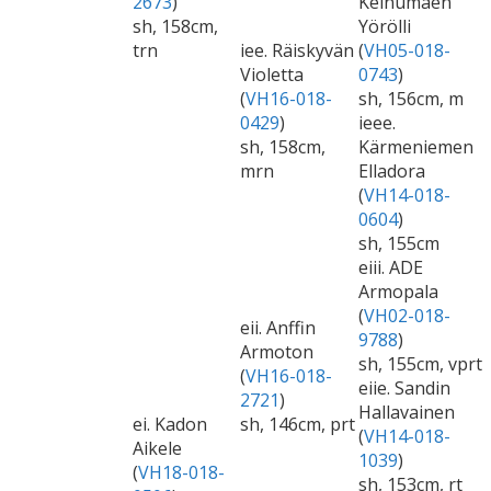
2673
)
Keinumäen
sh, 158cm,
Yörölli
trn
iee. Räiskyvän
(
VH05-018-
Violetta
0743
)
(
VH16-018-
sh, 156cm, m
0429
)
ieee.
sh, 158cm,
Kärmeniemen
mrn
Elladora
(
VH14-018-
0604
)
sh, 155cm
eiii. ADE
Armopala
(
VH02-018-
eii. Anffin
9788
)
Armoton
sh, 155cm, vprt
(
VH16-018-
eiie. Sandin
2721
)
Hallavainen
ei. Kadon
sh, 146cm, prt
(
VH14-018-
Aikele
1039
)
(
VH18-018-
sh, 153cm, rt