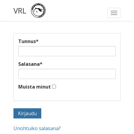
VRL
Toggle
navigati
Tunnus
*
Salasana
*
Muista minut
Unohtuiko salasana?