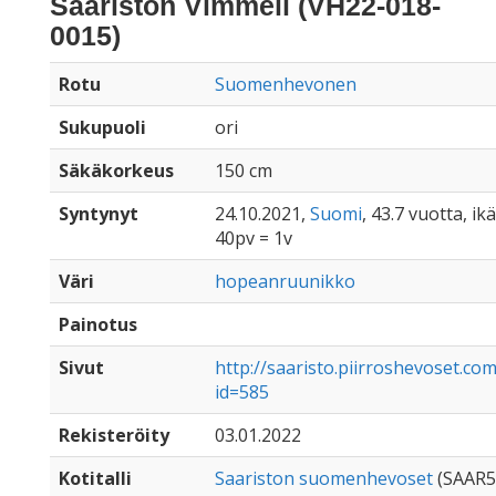
Saariston Vimmeli (VH22-018-
0015)
Rotu
Suomenhevonen
Sukupuoli
ori
Säkäkorkeus
150 cm
Syntynyt
24.10.2021,
Suomi
, 43.7 vuotta, i
40pv = 1v
Väri
hopeanruunikko
Painotus
Sivut
http://saaristo.piirroshevoset.c
id=585
Rekisteröity
03.01.2022
Kotitalli
Saariston suomenhevoset
(SAAR5