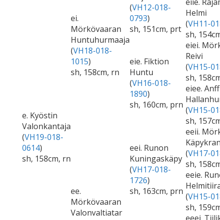
eiie. Raj
(
VH12-018-
Helmi
ei.
0793
)
(
VH11-01
Mörkövaaran
sh, 151cm, prt
sh, 154c
Huntuhurmaaja
eiei. Mö
(
VH18-018-
Reivi
1015
)
eie. Fiktion
(
VH15-01
sh, 158cm, rn
Huntu
sh, 158c
(
VH16-018-
eiee. Anff
1890
)
Hallanh
sh, 160cm, prn
(
VH15-01
e. Kyöstin
sh, 157cm
Valonkantaja
eeii. Mö
(
VH19-018-
Käpykran
0614
)
eei. Runon
(
VH17-01
sh, 158cm, rn
Kuningaskäpy
sh, 158cm
(
VH17-018-
eeie. Ru
1726
)
Helmitiir
ee.
sh, 163cm, prn
(
VH15-01
Mörkövaaran
sh, 159c
Valonvaltiatar
eeei. Tiil