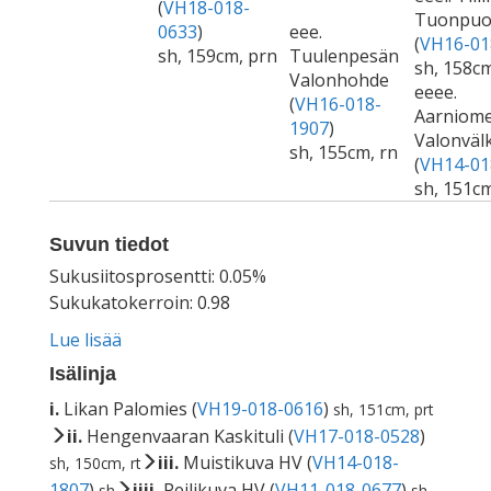
(
VH18-018-
Tuonpuo
0633
)
eee.
(
VH16-01
sh, 159cm, prn
Tuulenpesän
sh, 158cm
Valonhohde
eeee.
(
VH16-018-
Aarniom
1907
)
Valonväl
sh, 155cm, rn
(
VH14-01
sh, 151c
Suvun tiedot
Sukusiitosprosentti: 0.05%
Sukukatokerroin: 0.98
Lue lisää
Isälinja
i.
Likan Palomies (
VH19-018-0616
)
sh, 151cm, prt
ii.
Hengenvaaran Kaskituli (
VH17-018-0528
)
iii.
Muistikuva HV (
VH14-018-
sh, 150cm, rt
1807
)
iiii.
Peilikuva HV (
VH11-018-0677
)
sh
sh,