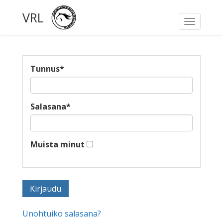
VRL
Toggle
navigati
Tunnus
*
Salasana
*
Muista minut
Unohtuiko salasana?