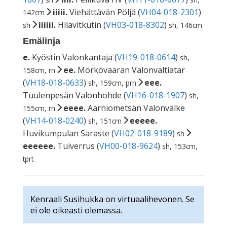
iiiii.
Viehättävän Pöljä (
VH04-018-2301
)
142cm
iiiiii.
Hilavitkutin (
VH03-018-8302
)
sh
sh, 146cm
Emälinja
e.
Kyöstin Valonkantaja (
VH19-018-0614
)
sh,
ee.
Mörkövaaran Valonvaltiatar
158cm, rn
(
VH18-018-0633
)
eee.
sh, 159cm, prn
Tuulenpesän Valonhohde (
VH16-018-1907
)
sh,
eeee.
Aarniometsän Valonvälke
155cm, rn
(
VH14-018-0240
)
eeeee.
sh, 151cm
Huvikumpulan Saraste (
VH02-018-9189
)
sh
eeeeee.
Tuiverrus (
VH00-018-9624
)
sh, 153cm,
tprt
Kenraali Susihukka on virtuaalihevonen. Se
ei ole oikeasti olemassa.