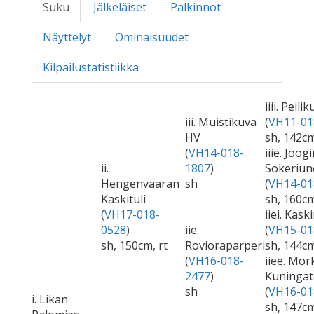
Suku
Jälkeläiset
Palkinnot
Näyttelyt
Ominaisuudet
Kilpailustatistiikka
iiii. Peil
iii. Muistikuva
(
VH11-01
HV
sh, 142c
(
VH14-018-
iiie. Joog
ii.
1807
)
Sokeriun
Hengenvaaran
sh
(
VH14-01
Kaskituli
sh, 160c
(
VH17-018-
iiei. Kask
0528
)
iie.
(
VH15-01
sh, 150cm, rt
Rovioraparperi
sh, 144cm
(
VH16-018-
iiee. Mö
2477
)
Kuningat
sh
(
VH16-01
i. Likan
sh, 147c