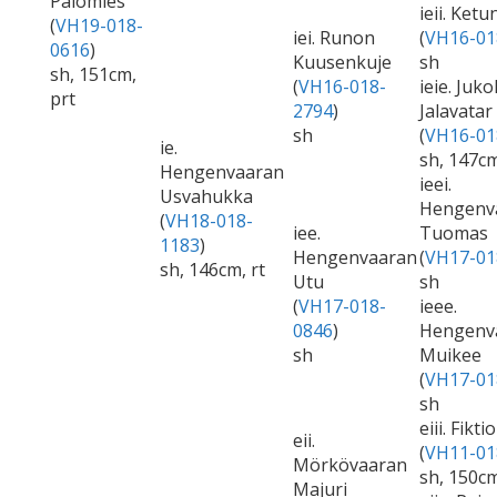
Palomies
ieii. Ketu
(
VH19-018-
iei. Runon
(
VH16-01
0616
)
Kuusenkuje
sh
sh, 151cm,
(
VH16-018-
ieie. Juko
prt
2794
)
Jalavatar
sh
(
VH16-01
ie.
sh, 147cm
Hengenvaaran
ieei.
Usvahukka
Hengenv
(
VH18-018-
iee.
Tuomas
1183
)
Hengenvaaran
(
VH17-01
sh, 146cm, rt
Utu
sh
(
VH17-018-
ieee.
0846
)
Hengenv
sh
Muikee
(
VH17-01
sh
eiii. Fikti
eii.
(
VH11-01
Mörkövaaran
sh, 150c
Majuri