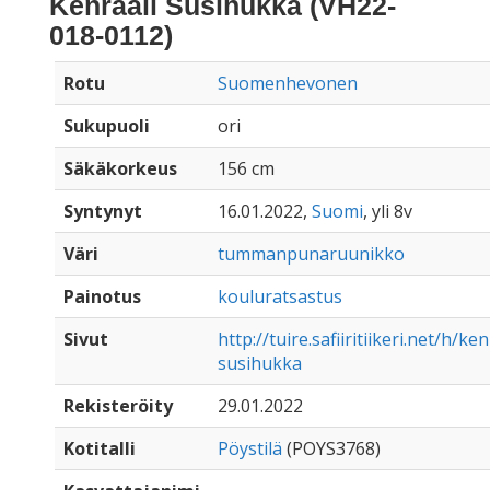
Kenraali Susihukka (VH22-
018-0112)
Rotu
Suomenhevonen
Sukupuoli
ori
Säkäkorkeus
156 cm
Syntynyt
16.01.2022,
Suomi
, yli 8v
Väri
tummanpunaruunikko
Painotus
kouluratsastus
Sivut
http://tuire.safiiritiikeri.net/h/ken
susihukka
Rekisteröity
29.01.2022
Kotitalli
Pöystilä
(POYS3768)