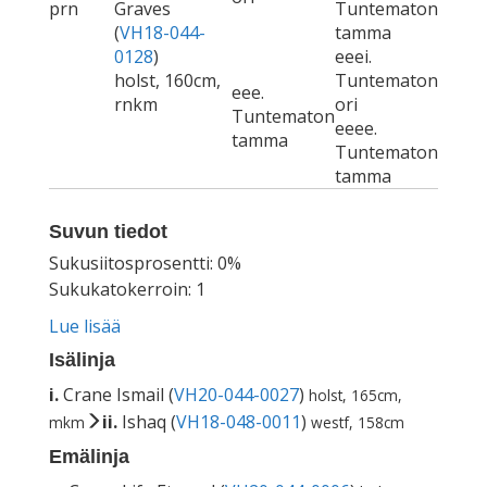
prn
Graves
Tuntematon
(
VH18-044-
tamma
0128
)
eeei.
holst, 160cm,
Tuntematon
eee.
rnkm
ori
Tuntematon
eeee.
tamma
Tuntematon
tamma
Suvun tiedot
Sukusiitosprosentti: 0%
Sukukatokerroin: 1
Lue lisää
Isälinja
i.
Crane Ismail (
VH20-044-0027
)
holst, 165cm,
ii.
Ishaq (
VH18-048-0011
)
mkm
westf, 158cm
Emälinja