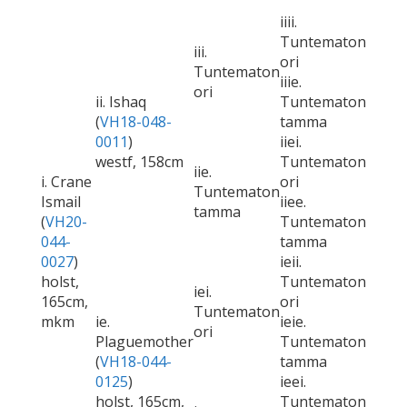
iiii.
Tuntematon
iii.
ori
Tuntematon
iiie.
ori
ii. Ishaq
Tuntematon
(
VH18-048-
tamma
0011
)
iiei.
westf, 158cm
Tuntematon
iie.
i. Crane
ori
Tuntematon
Ismail
iiee.
tamma
(
VH20-
Tuntematon
044-
tamma
0027
)
ieii.
holst,
Tuntematon
iei.
165cm,
ori
Tuntematon
mkm
ie.
ieie.
ori
Plaguemother
Tuntematon
(
VH18-044-
tamma
0125
)
ieei.
holst, 165cm,
Tuntematon