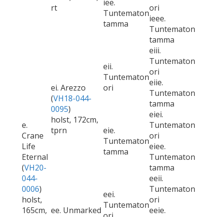
iee.
rt
ori
Tuntematon
ieee.
tamma
Tuntematon
tamma
eiii.
Tuntematon
eii.
ori
Tuntematon
eiie.
ei. Arezzo
ori
Tuntematon
(
VH18-044-
tamma
0095
)
eiei.
holst, 172cm,
e.
Tuntematon
tprn
eie.
Crane
ori
Tuntematon
Life
eiee.
tamma
Eternal
Tuntematon
(
VH20-
tamma
044-
eeii.
0006
)
Tuntematon
eei.
holst,
ori
Tuntematon
165cm,
ee. Unmarked
eeie.
ori