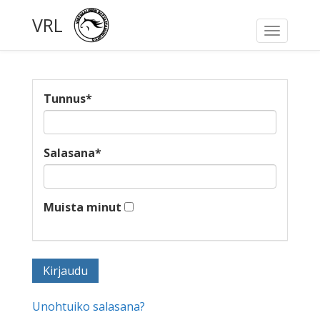
VRL
Toggle
navigati
Tunnus
*
Salasana
*
Muista minut
Unohtuiko salasana?