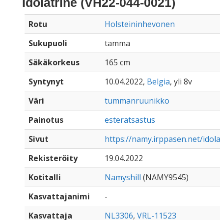
Idolatrine (VH22-044-0021)
Rotu
Holsteininhevonen
Sukupuoli
tamma
Säkäkorkeus
165 cm
Syntynyt
10.04.2022,
Belgia
, yli 8v
Väri
tummanruunikko
Painotus
esteratsastus
Sivut
https://namy.irppasen.net/idol
Rekisteröity
19.04.2022
Kotitalli
Namyshill
(NAMY9545)
Kasvattajanimi
-
Kasvattaja
NL3306
,
VRL-11523