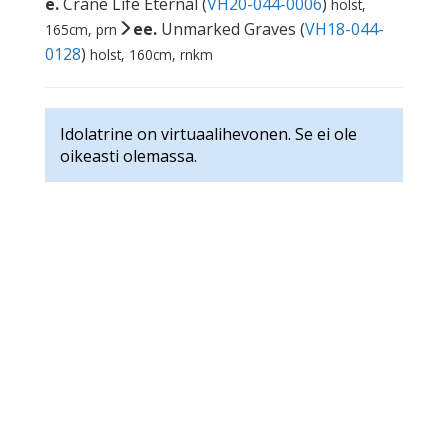
e.
Crane Life Eternal (
VH20-044-0006
)
holst,
ee.
Unmarked Graves (
VH18-044-
165cm, prn
0128
)
holst, 160cm, rnkm
Idolatrine on virtuaalihevonen. Se ei ole
oikeasti olemassa.