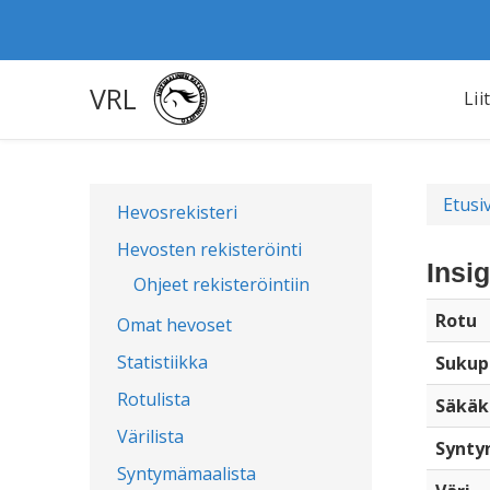
VRL
Lii
Etusi
Hevosrekisteri
Hevosten rekisteröinti
Insi
Ohjeet rekisteröintiin
Rotu
Omat hevoset
Statistiikka
Sukup
Rotulista
Säkäk
Värilista
Synty
Syntymämaalista