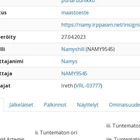
punaruunikko
tus
maastoeste
https://namy.irppasen.net/insig
eröity
27.04.2023
lli
Namyshill
(NAMY9545)
ttajanimi
Namys
ttaja
NAMY9545
ajat
Ireth (
VRL-03777
)
Jälkeläiset
Palkinnot
Näyttelyt
Ominaisuude
iii. Tuntemato
ii. Tuntematon ori
eld Artemis
iie. Tuntemat