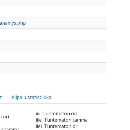
nianamys.php
t
Kilpailustatistiikka
iiii. Tuntematon ori
n ori
iiie. Tuntematon tamma
iiei. Tuntematon ori
on tamma