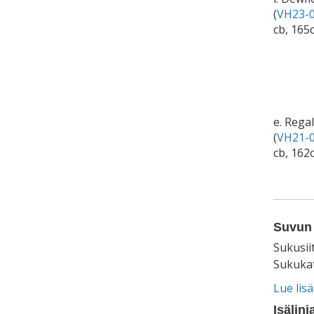
(
VH23-0
cb, 165
e. Regal
(
VH21-0
cb, 162
Suvun 
Sukusii
Sukukat
Lue lis
Isälinj