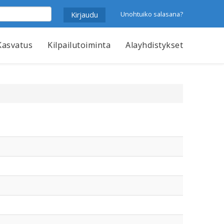
Unohtuiko salasana?
Kasvatus
Kilpailutoiminta
Alayhdistykset