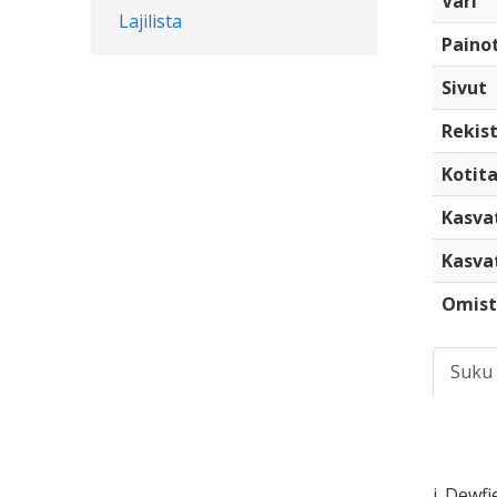
Väri
Lajilista
Paino
Sivut
Rekist
Kotita
Kasva
Kasva
Omist
Suku
i. Dewfi