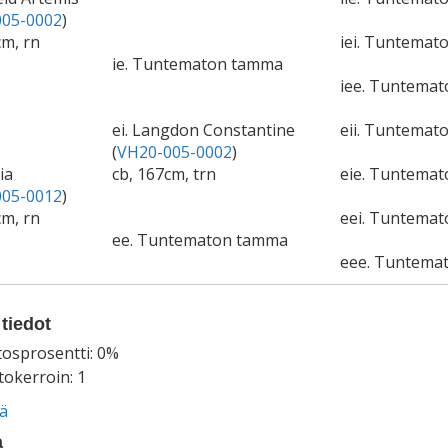
05-0002
)
cm, rn
iei. Tuntemato
ie. Tuntematon tamma
iee. Tuntema
ei. Langdon Constantine
eii. Tuntemato
(
VH20-005-0002
)
ia
cb, 167cm, trn
eie. Tuntema
05-0012
)
cm, rn
eei. Tuntemat
ee. Tuntematon tamma
eee. Tuntema
tiedot
tosprosentti: 0%
okerroin: 1
ää
a