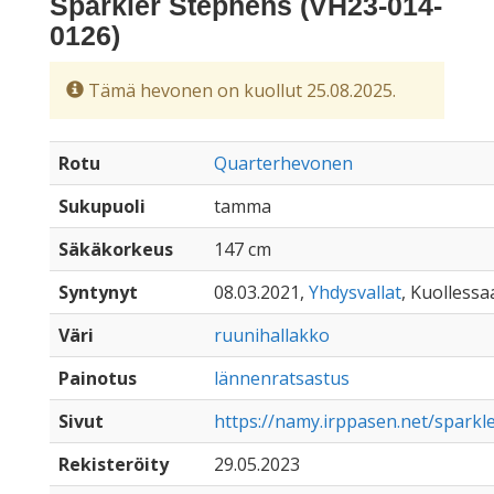
Sparkler Stephens (VH23-014-
0126)
Tämä hevonen on kuollut 25.08.2025.
Rotu
Quarterhevonen
Sukupuoli
tamma
Säkäkorkeus
147 cm
Syntynyt
08.03.2021,
Yhdysvallat
, Kuollessaa
Väri
ruunihallakko
Painotus
lännenratsastus
Sivut
https://namy.irppasen.net/spark
Rekisteröity
29.05.2023