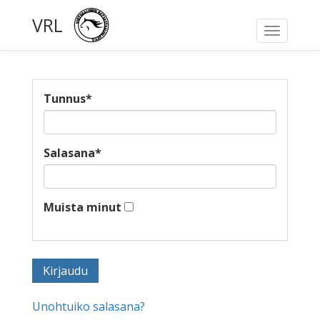
VRL
Toggle
navigati
Tunnus
*
Salasana
*
Muista minut
Unohtuiko salasana?