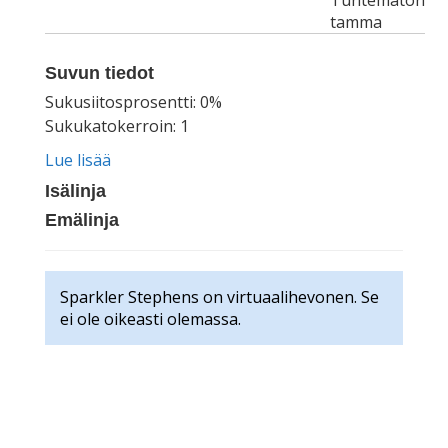
Tuntematon
tamma
Suvun tiedot
Sukusiitosprosentti: 0%
Sukukatokerroin: 1
Lue lisää
Isälinja
Emälinja
Sparkler Stephens on virtuaalihevonen. Se
ei ole oikeasti olemassa.