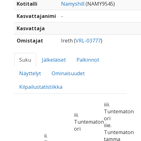
Kotitalli
Namyshill
(NAMY9545)
Kasvattajanimi
-
Kasvattaja
Omistajat
Ireth (
VRL-03777
)
Suku
Jälkeläiset
Palkinnot
Näyttelyt
Ominaisuudet
Kilpailustatistiikka
iiii.
Tuntematon
iii.
ori
Tuntematon
iiie.
ori
Tuntematon
ii.
tamma