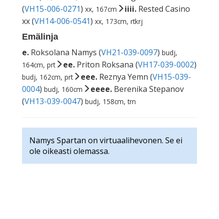
(
VH15-006-0271
)
iiii.
Rested Casino
xx, 167cm
xx (
VH14-006-0541
)
xx, 173cm, rtkrj
Emälinja
e.
Roksolana Namys (
VH21-039-0097
)
budj,
ee.
Priton Roksana (
VH17-039-0002
)
164cm, prt
eee.
Reznya Yemn (
VH15-039-
budj, 162cm, prt
0004
)
eeee.
Berenika Stepanov
budj, 160cm
(
VH13-039-0047
)
budj, 158cm, trn
Namys Spartan on virtuaalihevonen. Se ei
ole oikeasti olemassa.