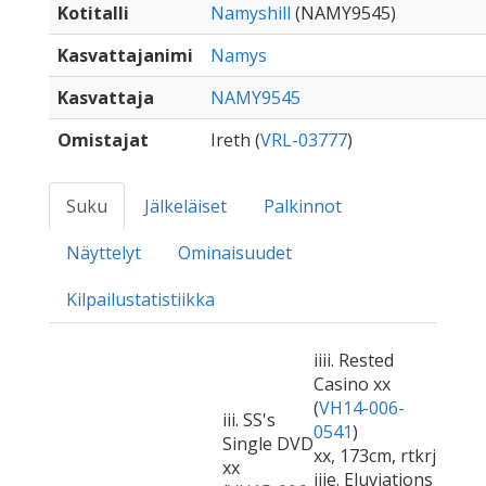
Kotitalli
Namyshill
(NAMY9545)
Kasvattajanimi
Namys
Kasvattaja
NAMY9545
Omistajat
Ireth (
VRL-03777
)
Suku
Jälkeläiset
Palkinnot
Näyttelyt
Ominaisuudet
Kilpailustatistiikka
iiii. Rested
Casino xx
(
VH14-006-
iii. SS's
0541
)
Single DVD
xx, 173cm, rtkrj
xx
iiie. Eluviations