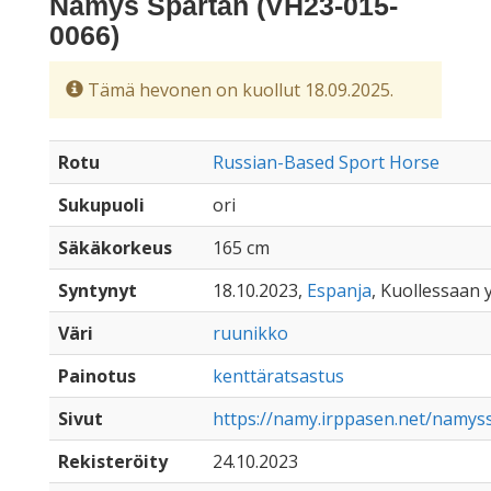
Namys Spartan (VH23-015-
0066)
Tämä hevonen on kuollut 18.09.2025.
Rotu
Russian-Based Sport Horse
Sukupuoli
ori
Säkäkorkeus
165 cm
Syntynyt
18.10.2023,
Espanja
, Kuollessaan y
Väri
ruunikko
Painotus
kenttäratsastus
Sivut
https://namy.irppasen.net/namys
Rekisteröity
24.10.2023