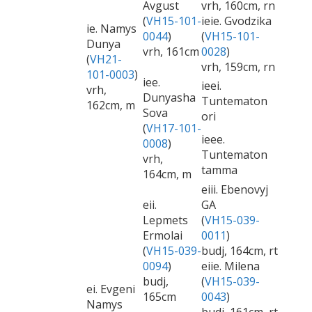
Avgust
vrh, 160cm, rn
(
VH15-101-
ieie. Gvodzika
ie. Namys
0044
)
(
VH15-101-
Dunya
vrh, 161cm
0028
)
(
VH21-
vrh, 159cm, rn
101-0003
)
iee.
ieei.
vrh,
Dunyasha
Tuntematon
162cm, m
Sova
ori
(
VH17-101-
ieee.
0008
)
Tuntematon
vrh,
tamma
164cm, m
eiii. Ebenovyj
eii.
GA
Lepmets
(
VH15-039-
Ermolai
0011
)
(
VH15-039-
budj, 164cm, rt
0094
)
eiie. Milena
budj,
(
VH15-039-
ei. Evgeni
165cm
0043
)
Namys