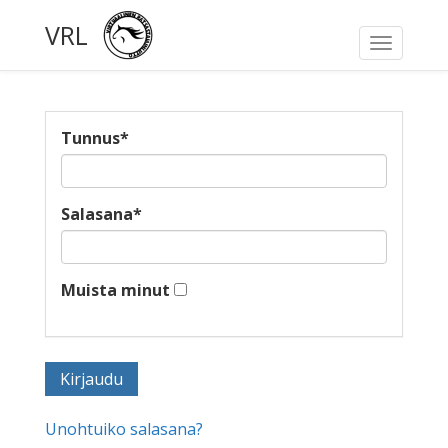
VRL
Toggle
navigati
Tunnus
*
Salasana
*
Muista minut
Unohtuiko salasana?