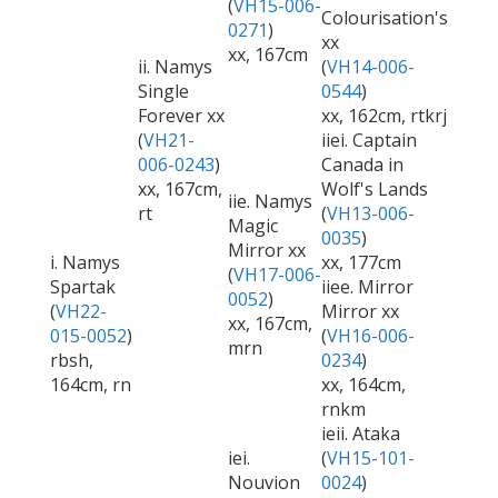
(
VH15-006-
Colourisation's
0271
)
xx
xx, 167cm
ii. Namys
(
VH14-006-
Single
0544
)
Forever xx
xx, 162cm, rtkrj
(
VH21-
iiei. Captain
006-0243
)
Canada in
xx, 167cm,
Wolf's Lands
iie. Namys
rt
(
VH13-006-
Magic
0035
)
Mirror xx
i. Namys
xx, 177cm
(
VH17-006-
Spartak
iiee. Mirror
0052
)
(
VH22-
Mirror xx
xx, 167cm,
015-0052
)
(
VH16-006-
mrn
rbsh,
0234
)
164cm, rn
xx, 164cm,
rnkm
ieii. Ataka
iei.
(
VH15-101-
Nouvion
0024
)