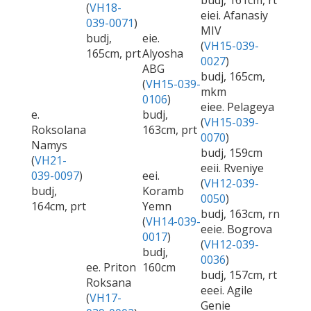
budj, 161cm, rt
(
VH18-
eiei. Afanasiy
039-0071
)
MIV
budj,
eie.
(
VH15-039-
165cm, prt
Alyosha
0027
)
ABG
budj, 165cm,
(
VH15-039-
mkm
0106
)
eiee. Pelageya
e.
budj,
(
VH15-039-
Roksolana
163cm, prt
0070
)
Namys
budj, 159cm
(
VH21-
eeii. Rveniye
039-0097
)
eei.
(
VH12-039-
budj,
Koramb
0050
)
164cm, prt
Yemn
budj, 163cm, rn
(
VH14-039-
eeie. Bogrova
0017
)
(
VH12-039-
budj,
0036
)
ee. Priton
160cm
budj, 157cm, rt
Roksana
eeei. Agile
(
VH17-
Genie