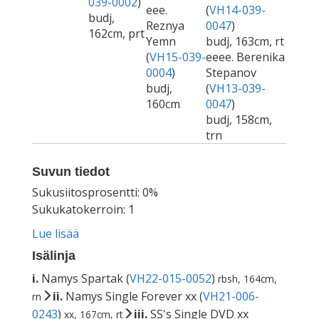
039-0002
)
eee.
(
VH14-039-
budj,
Reznya
0047
)
162cm, prt
Yemn
budj, 163cm, rt
(
VH15-039-
eeee. Berenika
0004
)
Stepanov
budj,
(
VH13-039-
160cm
0047
)
budj, 158cm,
trn
Suvun tiedot
Sukusiitosprosentti: 0%
Sukukatokerroin: 1
Lue lisää
Isälinja
i.
Namys Spartak (
VH22-015-0052
)
rbsh, 164cm,
ii.
Namys Single Forever xx (
VH21-006-
rn
0243
)
iii.
SS's Single DVD xx
xx, 167cm, rt