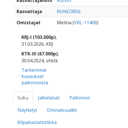
Kasvattajanimi
Runon
Kasvattaja
RUNO3856
Omistajat
Melina (
VRL-11408
)
KRJ-I (103.000p)
,
31.03.2026, KRJ
KTK-III (67.000p)
,
30.04.2024, shktk
Tarkemmat
kuvaukset
palkinnoista
Suku
Jälkeläiset
Palkinnot
Näyttelyt
Ominaisuudet
Kilpailustatistiikka