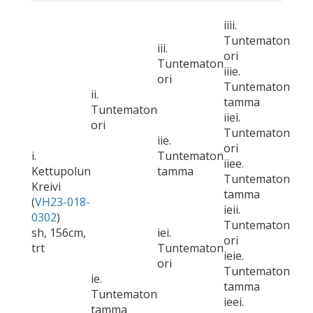
iiii.
Tuntematon
iii.
ori
Tuntematon
iiie.
ori
Tuntematon
ii.
tamma
Tuntematon
iiei.
ori
Tuntematon
iie.
ori
i.
Tuntematon
iiee.
Kettupolun
tamma
Tuntematon
Kreivi
tamma
(
VH23-018-
ieii.
0302
)
Tuntematon
sh, 156cm,
iei.
ori
trt
Tuntematon
ieie.
ori
Tuntematon
ie.
tamma
Tuntematon
ieei.
tamma