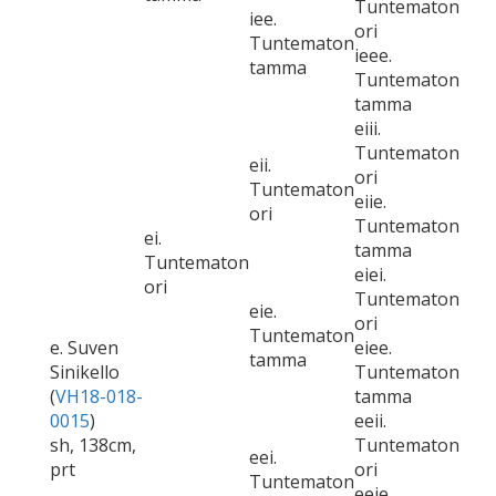
Tuntematon
iee.
ori
Tuntematon
ieee.
tamma
Tuntematon
tamma
eiii.
Tuntematon
eii.
ori
Tuntematon
eiie.
ori
Tuntematon
ei.
tamma
Tuntematon
eiei.
ori
Tuntematon
eie.
ori
Tuntematon
e. Suven
eiee.
tamma
Sinikello
Tuntematon
(
VH18-018-
tamma
0015
)
eeii.
sh, 138cm,
Tuntematon
eei.
prt
ori
Tuntematon
eeie.