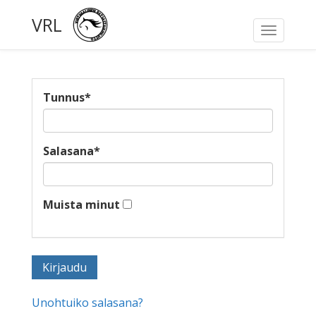
VRL
Toggle
navigati
Tunnus
*
Salasana
*
Muista minut
Unohtuiko salasana?