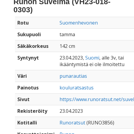
Runon Suvelma (VH23-018-
0303)
Rotu
Suomenhevonen
Sukupuoli
tamma
Säkäkorkeus
142 cm
Syntynyt
23.04.2023,
Suomi
, alle 3v, tai
ikääntymistä ei ole ilmoitettu
Väri
punarautias
Painotus
kouluratsastus
Sivut
https://www.runoratsut.net/suv
Rekisteröity
23.04.2023
Kotitalli
Runoratsut
(RUNO3856)