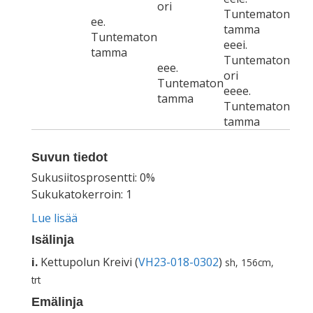
ori
Tuntematon
ee.
tamma
Tuntematon
eeei.
tamma
Tuntematon
eee.
ori
Tuntematon
eeee.
tamma
Tuntematon
tamma
Suvun tiedot
Sukusiitosprosentti: 0%
Sukukatokerroin: 1
Lue lisää
Isälinja
i.
Kettupolun Kreivi (
VH23-018-0302
)
sh, 156cm,
trt
Emälinja