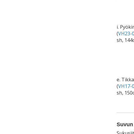
i. Pyök
(
VH23-0
sh, 144
e. Tikk
(
VH17-0
sh, 150
Suvun 
Sukusii