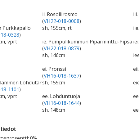
ii. Rosollirosmo
ii
(
VH22-018-0008
)
in Purkkapallo
sh, 155cm, rt
ii
18-0328
)
cm, vprt
ie. Pumpulikummun Piparminttu-Pipsa
ie
(
VH22-018-0879
)
sh, 146cm
ie
ei. Pronssi
ei
(
VH16-018-1637
)
alammen Lohdutar
sh, 159cm
ei
18-1101
)
cm, vprt
ee. Lohduntuoja
ee
(
VH16-018-1644
)
sh, 148cm
ee
tiedot
tosprosentti: 0%