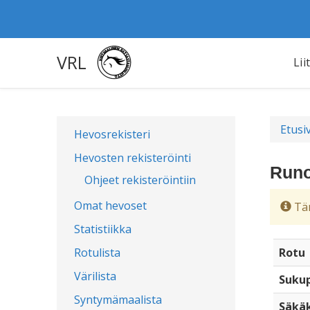
VRL
Lii
Etusi
Hevosrekisteri
Hevosten rekisteröinti
Runo
Ohjeet rekisteröintiin
Omat hevoset
Täm
Statistiikka
Rotulista
Rotu
Värilista
Sukup
Syntymämaalista
Säkä