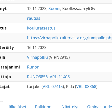
nyt
12.11.2023,
Suomi
, Kuollessaan yli 8v
rautias
tus
kouluratsastus
https://virnapolku.altervista.org/lumipallo.ph
teröity
16.11.2023
lli
Virnapolku
(VIRN2915)
ttajanimi
Runon
ttaja
RUNO3856
,
VRL-11408
tajat
turjake (
VRL-07415
), Kida (
VRL-08368
)
Jälkeläiset
Palkinnot
Näyttelyt
Ominaisuude