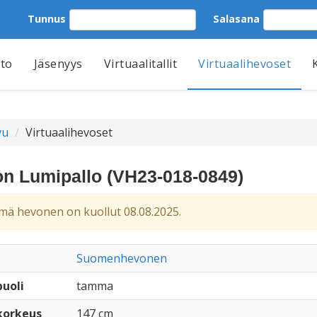
Tunnus
Salasana
tto
Jäsenyys
Virtuaalitallit
Virtuaalihevoset
vu
Virtuaalihevoset
n Lumipallo (VH23-018-0849)
ä hevonen on kuollut 08.08.2025.
Suomenhevonen
uoli
tamma
korkeus
147 cm