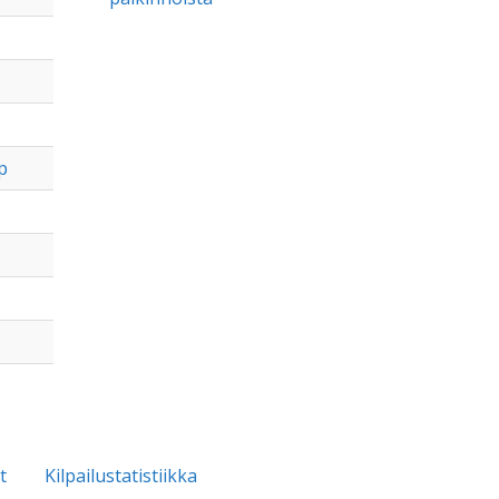
p
t
Kilpailustatistiikka