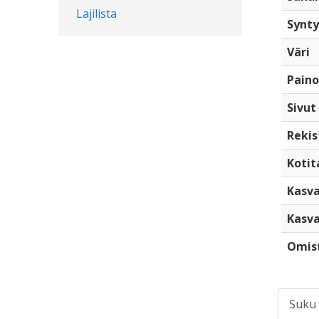
Lajilista
Synty
Väri
Paino
Sivut
Rekis
Kotita
Kasva
Kasva
Omis
Suku