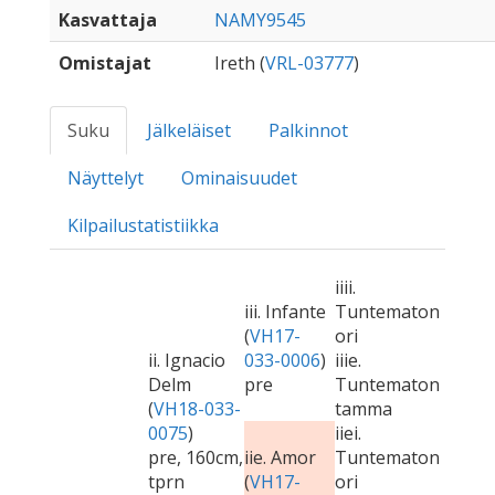
Kasvattaja
NAMY9545
Omistajat
Ireth (
VRL-03777
)
Suku
Jälkeläiset
Palkinnot
Näyttelyt
Ominaisuudet
Kilpailustatistiikka
iiii.
iii. Infante
Tuntematon
(
VH17-
ori
ii. Ignacio
033-0006
)
iiie.
Delm
pre
Tuntematon
(
VH18-033-
tamma
0075
)
iiei.
pre, 160cm,
iie. Amor
Tuntematon
tprn
(
VH17-
ori