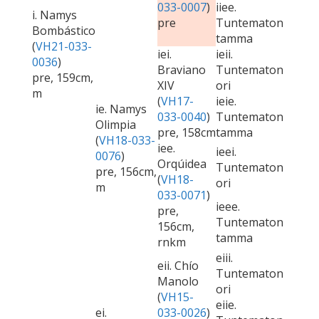
033-0007
)
iiee.
i. Namys
pre
Tuntematon
Bombástico
tamma
(
VH21-033-
iei.
ieii.
0036
)
Braviano
Tuntematon
pre, 159cm,
XIV
ori
m
(
VH17-
ieie.
ie. Namys
033-0040
)
Tuntematon
Olimpia
pre, 158cm
tamma
(
VH18-033-
iee.
ieei.
0076
)
Orqúidea
Tuntematon
pre, 156cm,
(
VH18-
ori
m
033-0071
)
ieee.
pre,
Tuntematon
156cm,
tamma
rnkm
eiii.
eii. Chío
Tuntematon
Manolo
ori
(
VH15-
eiie.
ei.
033-0026
)