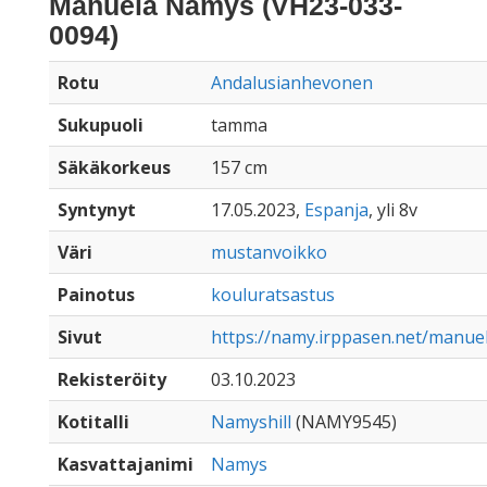
Manuela Namys (VH23-033-
0094)
Rotu
Andalusianhevonen
Sukupuoli
tamma
Säkäkorkeus
157 cm
Syntynyt
17.05.2023,
Espanja
, yli 8v
Väri
mustanvoikko
Painotus
kouluratsastus
Sivut
https://namy.irppasen.net/manu
Rekisteröity
03.10.2023
Kotitalli
Namyshill
(NAMY9545)
Kasvattajanimi
Namys