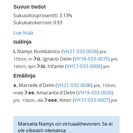
Suvun tiedot
Sukusiitosprosentti: 3.13%
Sukukatokerroin: 0.93
Lue lisää
Isälinja
i.
Namys Bombástico (
VH21-033-0036
)
pre,
ii.
Ignacio Delm (
VH18-033-0075
)
159cm, m
pre,
iii.
Infante (
VH17-033-0006
)
160cm, tprn
pre
Emälinja
e.
Marcelle d'Delm (
VH21-033-0046
)
pre, 155cm,
ee.
Amaranta d'Delm (
VH19-033-0026
)
rnvkk
eee.
Amor (
VH17-033-0007
)
pre, 156cm, vkk
pre
Manuela Namys on virtuaalihevonen. Se ei
ole oikeasti olemassa.