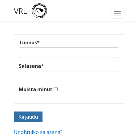
VRL
Toggle
navigati
Tunnus
*
Salasana
*
Muista minut
Unohtuiko salasana?