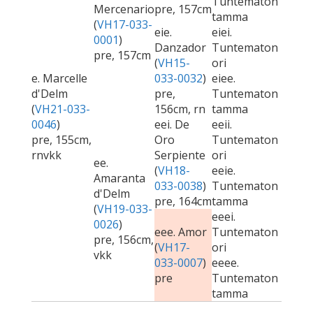
Tuntematon
Mercenario
pre, 157cm
tamma
(
VH17-033-
eie.
eiei.
0001
)
Danzador
Tuntematon
pre, 157cm
(
VH15-
ori
e. Marcelle
033-0032
)
eiee.
d'Delm
pre,
Tuntematon
(
VH21-033-
156cm, rn
tamma
0046
)
eei. De
eeii.
pre, 155cm,
Oro
Tuntematon
rnvkk
Serpiente
ori
ee.
(
VH18-
eeie.
Amaranta
033-0038
)
Tuntematon
d'Delm
pre, 164cm
tamma
(
VH19-033-
eeei.
0026
)
eee. Amor
Tuntematon
pre, 156cm,
(
VH17-
ori
vkk
033-0007
)
eeee.
pre
Tuntematon
tamma