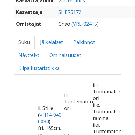
Kasvattajanimi
van Holmes
Kasvattaja
SHER5172
Omistajat
Chao (
VRL-02415
)
Suku
Jälkeläiset
Palkinnot
Näyttelyt
Ominaisuudet
Kilpailustatistiikka
iiii.
Tuntematon
iii.
ori
Tuntematon
iiie.
ii. Stille
ori
Tuntematon
(
VH14-040-
tamma
0084
)
iiei.
fri, 165cm,
Tuntematon
m
iie.