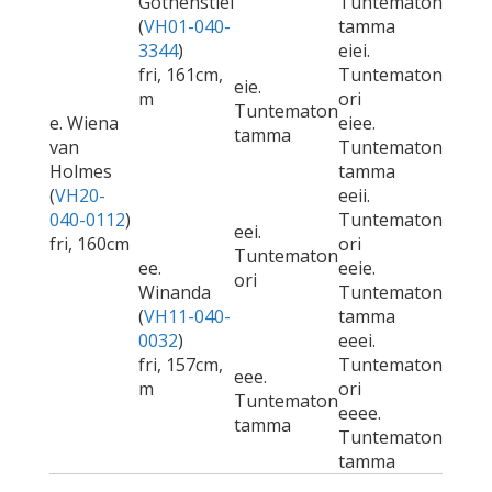
Gothenstiel
Tuntematon
(
VH01-040-
tamma
3344
)
eiei.
fri, 161cm,
Tuntematon
eie.
m
ori
Tuntematon
e. Wiena
eiee.
tamma
van
Tuntematon
Holmes
tamma
(
VH20-
eeii.
040-0112
)
Tuntematon
eei.
fri, 160cm
ori
Tuntematon
ee.
eeie.
ori
Winanda
Tuntematon
(
VH11-040-
tamma
0032
)
eeei.
fri, 157cm,
Tuntematon
eee.
m
ori
Tuntematon
eeee.
tamma
Tuntematon
tamma