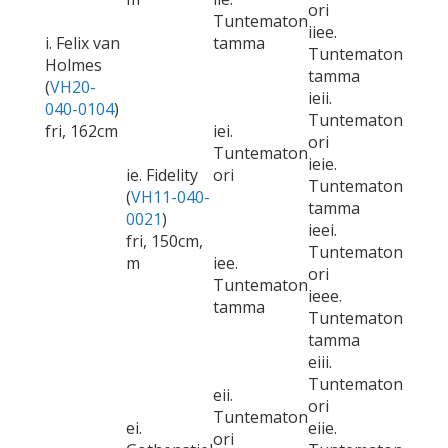
ori
Tuntematon
iiee.
i. Felix van
tamma
Tuntematon
Holmes
tamma
(
VH20-
ieii.
040-0104
)
Tuntematon
fri, 162cm
iei.
ori
Tuntematon
ieie.
ie. Fidelity
ori
Tuntematon
(
VH11-040-
tamma
0021
)
ieei.
fri, 150cm,
Tuntematon
m
iee.
ori
Tuntematon
ieee.
tamma
Tuntematon
tamma
eiii.
Tuntematon
eii.
ori
Tuntematon
ei.
eiie.
ori