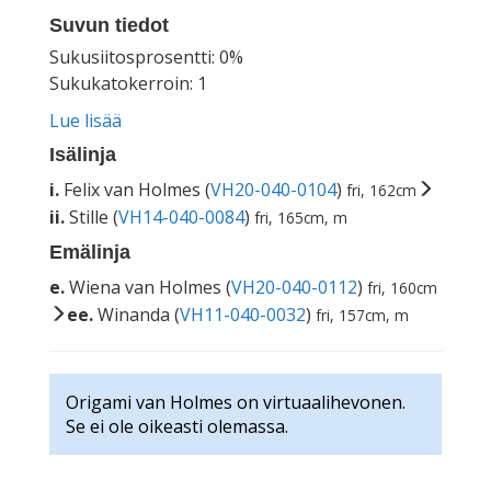
Suvun tiedot
Sukusiitosprosentti: 0%
Sukukatokerroin: 1
Lue lisää
Isälinja
i.
Felix van Holmes (
VH20-040-0104
)
fri, 162cm
ii.
Stille (
VH14-040-0084
)
fri, 165cm, m
Emälinja
e.
Wiena van Holmes (
VH20-040-0112
)
fri, 160cm
ee.
Winanda (
VH11-040-0032
)
fri, 157cm, m
Origami van Holmes on virtuaalihevonen.
Se ei ole oikeasti olemassa.