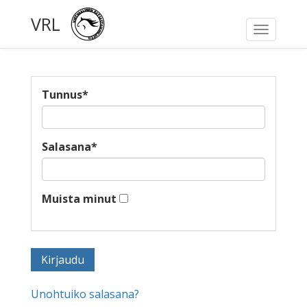
VRL
Toggle
navigati
Tunnus
*
Salasana
*
Muista minut
Unohtuiko salasana?