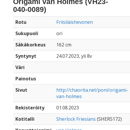
Origami van Holmes (VH23-
040-0089)
Rotu
Friisiläishevonen
Sukupuoli
ori
Säkäkorkeus
162 cm
Syntynyt
24.07.2023, yli 8v
Väri
Painotus
Sivut
http://chaorita.net/poni/origami-
van-holmes
Rekisteröity
01.08.2023
Kotitalli
Sherlock Friesians
(SHER5172)