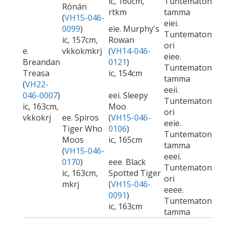
ic, 160cm,
Tuntematon
Rónán
rtkm
tamma
(
VH15-046-
eiei.
0099
)
eie. Murphy's
Tuntematon
ic, 157cm,
Rowan
ori
e.
vkkokmkrj
(
VH14-046-
eiee.
Breandan
0121
)
Tuntematon
Treasa
ic, 154cm
tamma
(
VH22-
eeii.
046-0007
)
eei. Sleepy
Tuntematon
ic, 163cm,
Moo
ori
vkkokrj
ee. Spiros
(
VH15-046-
eeie.
Tiger Who
0106
)
Tuntematon
Moos
ic, 165cm
tamma
(
VH15-046-
eeei.
0170
)
eee. Black
Tuntematon
ic, 163cm,
Spotted Tiger
ori
mkrj
(
VH15-046-
eeee.
0091
)
Tuntematon
ic, 163cm
tamma