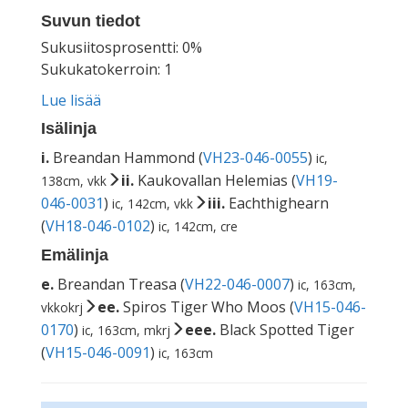
Suvun tiedot
Sukusiitosprosentti: 0%
Sukukatokerroin: 1
Lue lisää
Isälinja
i.
Breandan Hammond (
VH23-046-0055
)
ic,
ii.
Kaukovallan Helemias (
VH19-
138cm, vkk
046-0031
)
iii.
Eachthighearn
ic, 142cm, vkk
(
VH18-046-0102
)
ic, 142cm, cre
Emälinja
e.
Breandan Treasa (
VH22-046-0007
)
ic, 163cm,
ee.
Spiros Tiger Who Moos (
VH15-046-
vkkokrj
0170
)
eee.
Black Spotted Tiger
ic, 163cm, mkrj
(
VH15-046-0091
)
ic, 163cm