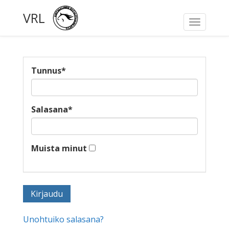
VRL
Toggle
navigati
Tunnus
*
Salasana
*
Muista minut
Unohtuiko salasana?