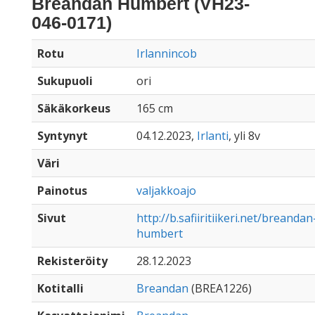
Breandan Humbert (VH23-
046-0171)
Rotu
Irlannincob
Sukupuoli
ori
Säkäkorkeus
165 cm
Syntynyt
04.12.2023,
Irlanti
, yli 8v
Väri
Painotus
valjakkoajo
Sivut
http://b.safiiritiikeri.net/breandan
humbert
Rekisteröity
28.12.2023
Kotitalli
Breandan
(BREA1226)