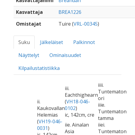
Kasvattajanimi
Breandan
Kasvattaja
BREA1226
Omistajat
Tuire (
VRL-00345
)
Suku
Jälkeläiset
Palkinnot
Näyttelyt
Ominaisuudet
Kilpailustatistiikka
iiii.
iii.
Tuntematon
Eachthighearn
ori
ii.
(
VH18-046-
iiie.
Kaukovallan
0102
)
Tuntematon
Helemias
ic, 142cm, cre
tamma
(
VH19-046-
iie. Ainalan
iiei.
0031
)
Asia
Tuntematon
ic, 142cm,