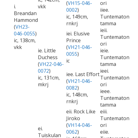
(
VH15-046-
ori
i.
vkk
0002
)
iiee.
Breandan
ic, 149cm,
Tuntematon
Hammond
rnkrj
tamma
(
VH23-
ieii.
046-0055
)
iei. Elusive
Tuntematon
ic, 138cm,
Prince
ori
vkk
(
VH21-046-
ie. Little
ieie.
0055
)
Duchess
Tuntematon
ic
(
VH22-046-
tamma
0072
)
ieei.
iee. Last Effort
ic, 131cm,
Tuntematon
(
VH21-046-
mkrj
ori
0082
)
ieee.
ic, 148cm,
Tuntematon
rnkrj
tamma
eii. Rock Like
eiii.
Jiroko
Tuntematon
(
VH14-046-
ori
ei.
0062
)
eiie.
Tuiskulan