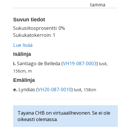
tamma
Suvun tiedot
Sukusiitosprosentti: 0%
Sukukatokerroin: 1
Lue lisää
Isälinja
i.
Santiago de Belleda (
VH19-087-0003
)
lusit,
156cm, m
Emälinja
e.
Lyndias (
VH20-087-0010
)
lusit, 158cm
Tayana CHB on virtuaalihevonen. Se ei ole
oikeasti olemassa.