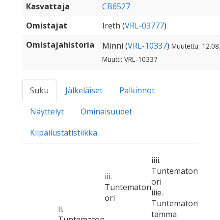
Kasvattaja
CB6527
Omistajat
Ireth (
VRL-03777
)
Omistajahistoria
Minni (
VRL-10337
)
Muutettu: 12.08
Muutti: VRL-10337
Suku
Jälkeläiset
Palkinnot
Näyttelyt
Ominaisuudet
Kilpailustatistiikka
iiii.
Tuntematon
iii.
ori
Tuntematon
iiie.
ori
Tuntematon
ii.
tamma
Tuntematon