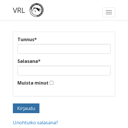
VRL
Toggle
navigati
Tunnus
*
Salasana
*
Muista minut
Unohtuiko salasana?