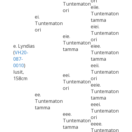
ori
Tuntematon
eiie.
ori
Tuntematon
ei.
tamma
Tuntematon
eiei.
ori
Tuntematon
eie.
ori
Tuntematon
e. Lyndias
eiee.
tamma
(
VH20-
Tuntematon
087-
tamma
0010
)
eeii.
lusit,
Tuntematon
eei.
158cm
ori
Tuntematon
eeie.
ori
Tuntematon
ee.
tamma
Tuntematon
eeei.
tamma
Tuntematon
eee.
ori
Tuntematon
eeee.
tamma
Tuntematon