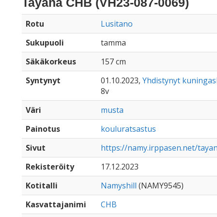
Tayana CHB (VH23-087-0069)
Rotu
Lusitano
Sukupuoli
tamma
Säkäkorkeus
157 cm
Syntynyt
01.10.2023,
Yhdistynyt kuninga
8v
Väri
musta
Painotus
kouluratsastus
Sivut
https://namy.irppasen.net/taya
Rekisteröity
17.12.2023
Kotitalli
Namyshill
(NAMY9545)
Kasvattajanimi
CHB