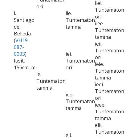
iiei.
ori
Tuntematon
i.
iie.
ori
Santiago
Tuntematon
iiee.
de
tamma
Tuntematon
Belleda
tamma
(
VH19-
ieii.
087-
Tuntematon
0003
)
iei.
ori
lusit,
Tuntematon
ieie.
156cm, m
ori
Tuntematon
ie.
tamma
Tuntematon
ieei.
tamma
Tuntematon
iee.
ori
Tuntematon
ieee.
tamma
Tuntematon
tamma
eiii.
Tuntematon
eii.