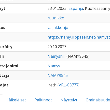
nyt
23.01.2023,
Espanja
, Kuollessaan y
ruunikko
tus
valjakkoajo
https://namy.irppasen.net/namy
eröity
20.10.2023
lli
Namyshill
(NAMY9545)
ttajanimi
Namys
ttaja
NAMY9545
ajat
Ireth (
VRL-03777
)
Jälkeläiset
Palkinnot
Näyttelyt
Ominaisuude