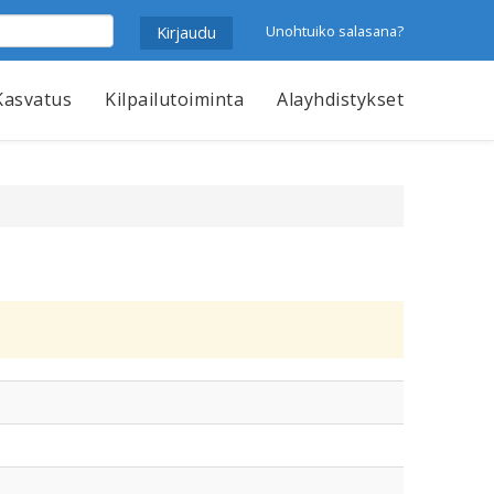
Unohtuiko salasana?
Kasvatus
Kilpailutoiminta
Alayhdistykset