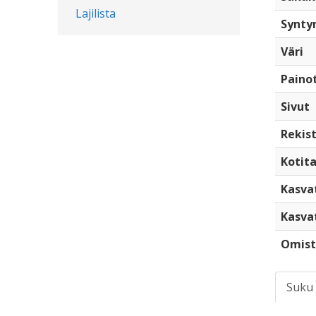
Lajilista
Synty
Väri
Paino
Sivut
Rekist
Kotita
Kasva
Kasva
Omist
Suku