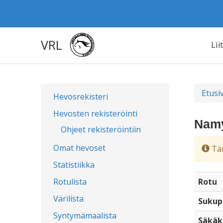
VRL
Lii
Etusi
Hevosrekisteri
Hevosten rekisteröinti
Namy
Ohjeet rekisteröintiin
Omat hevoset
Täm
Statistiikka
Rotulista
Rotu
Värilista
Sukup
Syntymämaalista
Säkäk