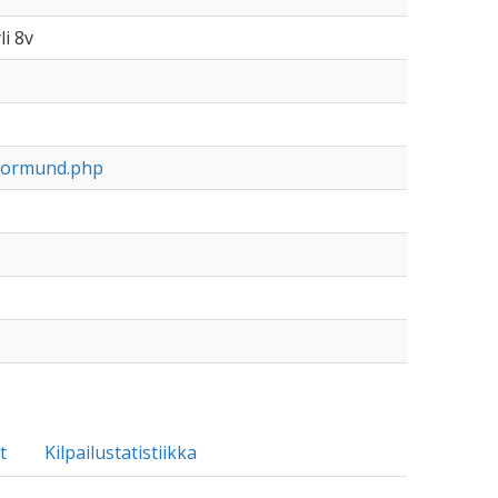
li 8v
stormund.php
t
Kilpailustatistiikka