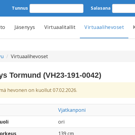
Tunnus
Salasana
tto
Jäsenyys
Virtuaalitallit
Virtuaalihevoset
vu
Virtuaalihevoset
s Tormund (VH23-191-0042)
ä hevonen on kuollut 07.02.2026.
Vjatkanponi
uoli
ori
orkeus
139 cm