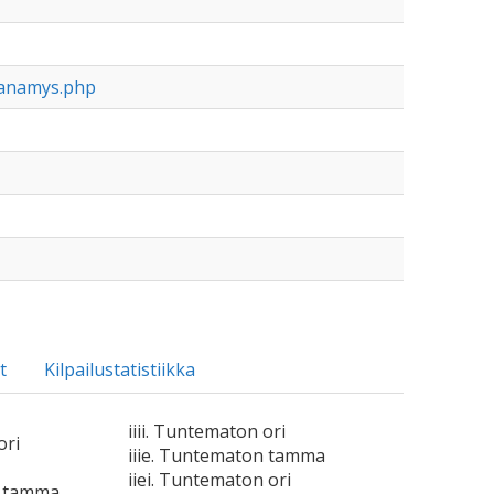
nanamys.php
t
Kilpailustatistiikka
iiii. Tuntematon ori
ori
iiie. Tuntematon tamma
iiei. Tuntematon ori
n tamma