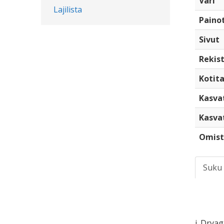
Väri
Lajilista
Paino
Sivut
Rekist
Kotita
Kasva
Kasva
Omist
Suku
i. Dryag