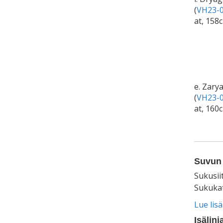
(
VH23-0
at, 158
e. Zary
(
VH23-0
at, 160
Suvun 
Sukusii
Sukukat
Lue lis
Isälinj