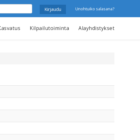
Unohtuiko salasana?
Kasvatus
Kilpailutoiminta
Alayhdistykset