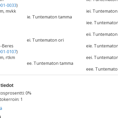
01-0033
)
cm, mvkk
iei. Tuntematon 
ie. Tuntematon tamma
iee. Tuntemato
eii. Tuntematon 
ei. Tuntematon ori
a-Beres
eie. Tuntemato
01-0107
)
cm, rtkm
eei. Tuntematon
ee. Tuntematon tamma
eee. Tuntemat
tiedot
tosprosentti: 0%
okerroin: 1
ää
a