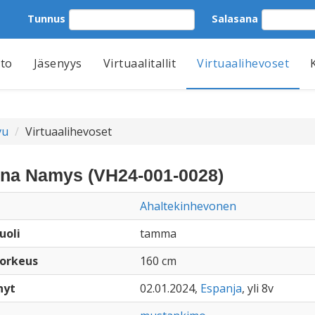
Tunnus
Salasana
tto
Jäsenyys
Virtuaalitallit
Virtuaalihevoset
vu
Virtuaalihevoset
ina Namys (VH24-001-0028)
Ahaltekinhevonen
uoli
tamma
orkeus
160 cm
nyt
02.01.2024,
Espanja
, yli 8v