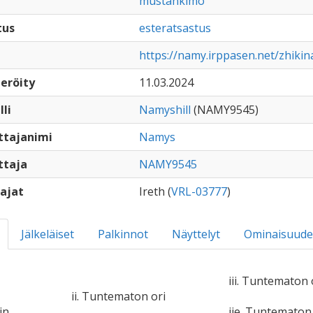
mustankimo
tus
esteratsastus
https://namy.irppasen.net/zhiki
eröity
11.03.2024
lli
Namyshill
(NAMY9545)
ttajanimi
Namys
ttaja
NAMY9545
ajat
Ireth (
VRL-03777
)
Jälkeläiset
Palkinnot
Näyttelyt
Ominaisuude
iii. Tuntematon 
ii. Tuntematon ori
in
iie. Tuntemato