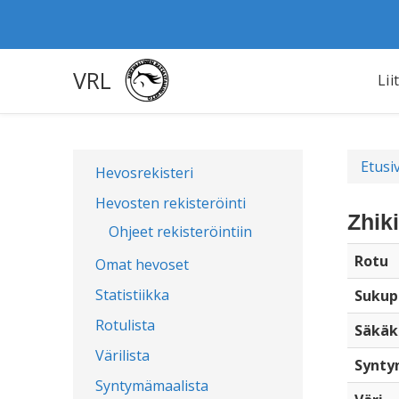
VRL
Lii
Etusi
Hevosrekisteri
Hevosten rekisteröinti
Zhik
Ohjeet rekisteröintiin
Rotu
Omat hevoset
Statistiikka
Sukup
Rotulista
Säkäk
Värilista
Synty
Syntymämaalista