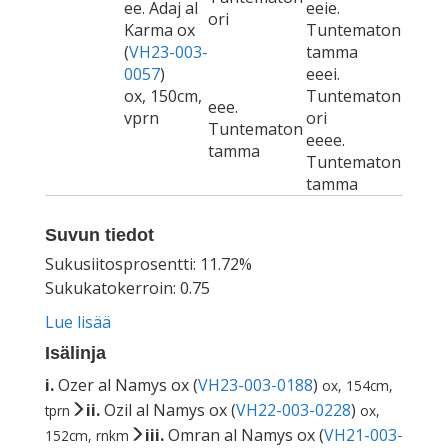
ee. Adaj al
eeie.
ori
Karma ox
Tuntematon
(
VH23-003-
tamma
0057
)
eeei.
ox, 150cm,
Tuntematon
eee.
vprn
ori
Tuntematon
eeee.
tamma
Tuntematon
tamma
Suvun tiedot
Sukusiitosprosentti: 11.72%
Sukukatokerroin: 0.75
Lue lisää
Isälinja
i.
Ozer al Namys ox (
VH23-003-0188
)
ox, 154cm,
ii.
Ozil al Namys ox (
VH22-003-0228
)
tprn
ox,
iii.
Omran al Namys ox (
VH21-003-
152cm, rnkm