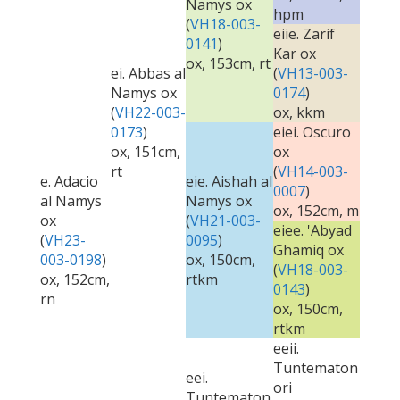
Namys ox
hpm
(
VH18-003-
eiie. Zarif
0141
)
Kar ox
ox, 153cm, rt
ei. Abbas al
(
VH13-003-
Namys ox
0174
)
(
VH22-003-
ox, kkm
0173
)
eiei. Oscuro
ox, 151cm,
ox
rt
(
VH14-003-
e. Adacio
eie. Aishah al
0007
)
al Namys
Namys ox
ox, 152cm, m
ox
(
VH21-003-
eiee. 'Abyad
(
VH23-
0095
)
Ghamiq ox
003-0198
)
ox, 150cm,
(
VH18-003-
ox, 152cm,
rtkm
0143
)
rn
ox, 150cm,
rtkm
eeii.
Tuntematon
eei.
ori
Tuntematon