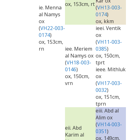
Kar ox
ox, 153cm, rt
ie. Menna
(
VH13-003-
al Namys
0174
)
ox
ox, kkm
(
VH22-003-
ieei. Ventik
0174
)
ox
ox, 153cm,
(
VH11-003-
rn
iee. Meriem
0385
)
al Namys ox
ox, 150cm,
(
VH18-003-
tprt
0146
)
ieee. Mithluk
ox, 150cm,
ox
vrn
(
VH17-003-
0032
)
ox, 151cm,
tprn
eiii. Abd al
Alim ox
(
VH14-003-
eii. Abd
0351
)
Karim al
ox, 149cm,