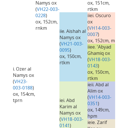
Namys ox
ox, 151cm,
(
VH22-003-
rtkm
0228
)
iiei. Oscuro
ox, 152cm,
ox
rnkm
(
VH14-003-
iie. Aishah al
0007
)
Namys ox
ox, 152cm, m
(
VH21-003-
iiee. 'Abyad
0095
)
Ghamiq ox
ox, 150cm,
(
VH18-003-
rtkm
0143
)
i. Ozer al
ox, 150cm,
Namys ox
rtkm
(
VH23-
ieii. Abd al
003-0188
)
Alim ox
ox, 154cm,
(
VH14-003-
tprn
iei. Abd
0351
)
Karim al
ox, 149cm,
Namys ox
hpm
(
VH18-003-
ieie. Zarif
0141
)