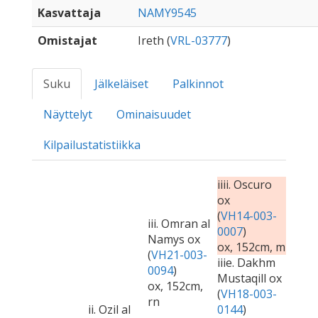
Kasvattaja
NAMY9545
Omistajat
Ireth (
VRL-03777
)
Suku
Jälkeläiset
Palkinnot
Näyttelyt
Ominaisuudet
Kilpailustatistiikka
iiii. Oscuro
ox
(
VH14-003-
iii. Omran al
0007
)
Namys ox
ox, 152cm, m
(
VH21-003-
iiie. Dakhm
0094
)
Mustaqill ox
ox, 152cm,
(
VH18-003-
rn
ii. Ozil al
0144
)