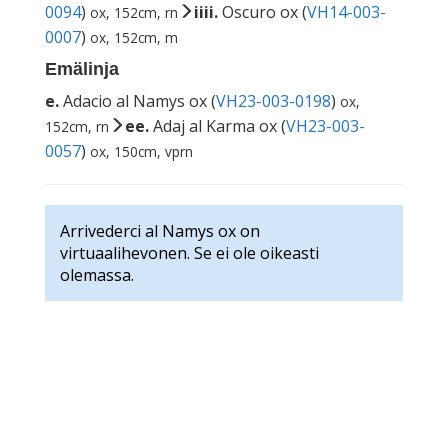
0094
)
iiii.
Oscuro ox (
VH14-003-
ox, 152cm, rn
0007
)
ox, 152cm, m
Emälinja
e.
Adacio al Namys ox (
VH23-003-0198
)
ox,
ee.
Adaj al Karma ox (
VH23-003-
152cm, rn
0057
)
ox, 150cm, vprn
Arrivederci al Namys ox on
virtuaalihevonen. Se ei ole oikeasti
olemassa.