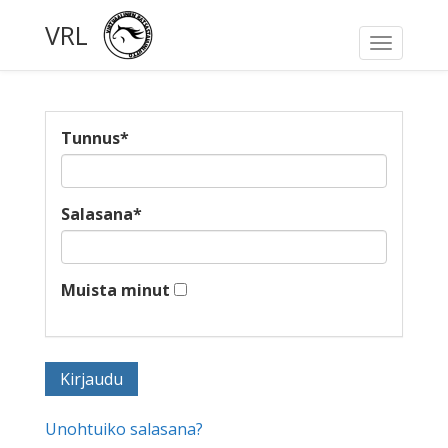
VRL
Toggle
navigati
Tunnus
*
Salasana
*
Muista minut
Unohtuiko salasana?