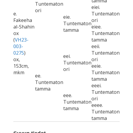
tamma
Tuntematon
eiei.
ori
e.
Tuntematon
eie.
Fakeeha
ori
Tuntematon
al-Shahin
eiee.
tamma
ox
Tuntematon
(
VH23-
tamma
003-
eeii.
0275
)
Tuntematon
eei.
ox,
ori
Tuntematon
153cm,
eeie.
ori
mkm
Tuntematon
ee.
tamma
Tuntematon
eeei.
tamma
Tuntematon
eee.
ori
Tuntematon
eeee.
tamma
Tuntematon
tamma