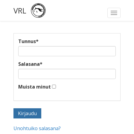
VRL
Toggle
navigati
Tunnus
*
Salasana
*
Muista minut
Unohtuiko salasana?