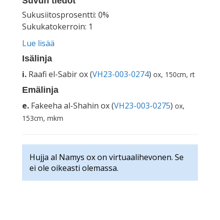
Suvun tiedot
Sukusiitosprosentti: 0%
Sukukatokerroin: 1
Lue lisää
Isälinja
i.
Raafi el-Sabir ox (
VH23-003-0274
)
ox, 150cm, rt
Emälinja
e.
Fakeeha al-Shahin ox (
VH23-003-0275
)
ox,
153cm, mkm
Hujja al Namys ox on virtuaalihevonen. Se
ei ole oikeasti olemassa.