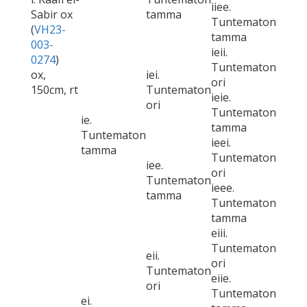
iiee.
Sabir ox
tamma
Tuntematon
(
VH23-
tamma
003-
ieii.
0274
)
Tuntematon
ox,
iei.
ori
150cm, rt
Tuntematon
ieie.
ori
Tuntematon
ie.
tamma
Tuntematon
ieei.
tamma
Tuntematon
iee.
ori
Tuntematon
ieee.
tamma
Tuntematon
tamma
eiii.
Tuntematon
eii.
ori
Tuntematon
eiie.
ori
Tuntematon
ei.