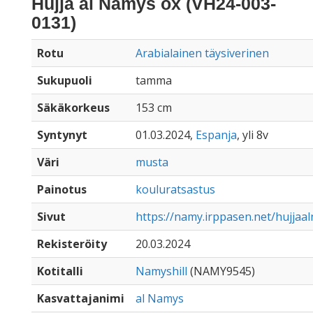
Hujja al Namys ox (VH24-003-
0131)
Rotu
Arabialainen täysiverinen
Sukupuoli
tamma
Säkäkorkeus
153 cm
Syntynyt
01.03.2024,
Espanja
, yli 8v
Väri
musta
Painotus
kouluratsastus
Sivut
https://namy.irppasen.net/hujja
Rekisteröity
20.03.2024
Kotitalli
Namyshill
(NAMY9545)
Kasvattajanimi
al Namys