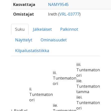
Kasvattaja
NAMY9545
Omistajat
Ireth (
VRL-03777
)
Suku
Jälkeläiset
Palkinnot
Näyttelyt
Ominaisuudet
Kilpailustatistiikka
iiii.
Tuntematon
iii.
ori
Tuntematon
iiie.
ori
Tuntematon
ii.
tamma
Tuntematon
iiei.
ori
Tuntematon
iie.
ori
i. Raafi el-
Tuntematon