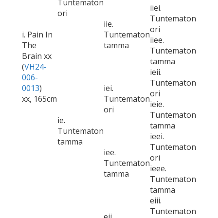
Tuntematon
iiei.
ori
Tuntematon
iie.
ori
i. Pain In
Tuntematon
iiee.
The
tamma
Tuntematon
Brain xx
tamma
(
VH24-
ieii.
006-
Tuntematon
0013
)
iei.
ori
xx, 165cm
Tuntematon
ieie.
ori
Tuntematon
ie.
tamma
Tuntematon
ieei.
tamma
Tuntematon
iee.
ori
Tuntematon
ieee.
tamma
Tuntematon
tamma
eiii.
Tuntematon
eii.