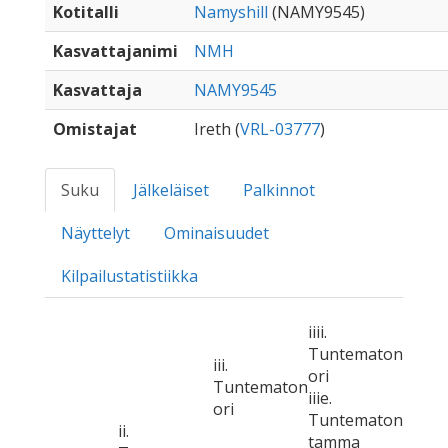
Kotitalli
Namyshill
(NAMY9545)
Kasvattajanimi
NMH
Kasvattaja
NAMY9545
Omistajat
Ireth (
VRL-03777
)
Suku
Jälkeläiset
Palkinnot
Näyttelyt
Ominaisuudet
Kilpailustatistiikka
iiii.
Tuntematon
iii.
ori
Tuntematon
iiie.
ori
Tuntematon
ii.
tamma