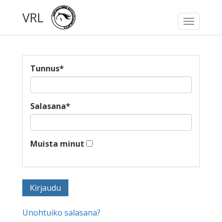
VRL
Toggle
navigati
Tunnus
*
Salasana
*
Muista minut
Unohtuiko salasana?