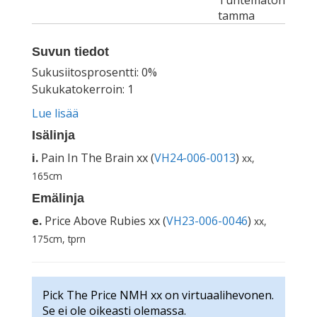
Tuntematon
tamma
Suvun tiedot
Sukusiitosprosentti: 0%
Sukukatokerroin: 1
Lue lisää
Isälinja
i.
Pain In The Brain xx (
VH24-006-0013
)
xx,
165cm
Emälinja
e.
Price Above Rubies xx (
VH23-006-0046
)
xx,
175cm, tprn
Pick The Price NMH xx on virtuaalihevonen.
Se ei ole oikeasti olemassa.