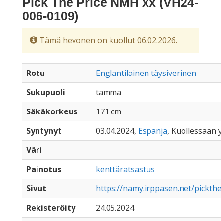
Pick The Price NMH xx (VH24-
006-0109)
Tämä hevonen on kuollut 06.02.2026.
Rotu
Englantilainen täysiverinen
Sukupuoli
tamma
Säkäkorkeus
171 cm
Syntynyt
03.04.2024,
Espanja
, Kuollessaan y
Väri
Painotus
kenttäratsastus
Sivut
https://namy.irppasen.net/pickt
Rekisteröity
24.05.2024