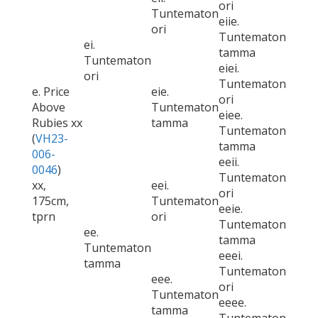
ori
Tuntematon
eiie.
ori
Tuntematon
ei.
tamma
Tuntematon
eiei.
ori
Tuntematon
e. Price
eie.
ori
Above
Tuntematon
eiee.
Rubies xx
tamma
Tuntematon
(
VH23-
tamma
006-
eeii.
0046
)
Tuntematon
xx,
eei.
ori
175cm,
Tuntematon
eeie.
tprn
ori
Tuntematon
ee.
tamma
Tuntematon
eeei.
tamma
Tuntematon
eee.
ori
Tuntematon
eeee.
tamma