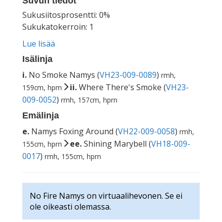
Suvun tiedot
Sukusiitosprosentti: 0%
Sukukatokerroin: 1
Lue lisää
Isälinja
i.
No Smoke Namys (
VH23-009-0089
)
rmh,
ii.
Where There's Smoke (
VH23-
159cm, hpm
009-0052
)
rmh, 157cm, hprn
Emälinja
e.
Namys Foxing Around (
VH22-009-0058
)
rmh,
ee.
Shining Marybell (
VH18-009-
155cm, hprn
0017
)
rmh, 155cm, hprn
No Fire Namys on virtuaalihevonen. Se ei
ole oikeasti olemassa.