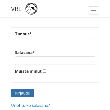
VRL
Toggle
navigati
Tunnus
*
Salasana
*
Muista minut
Unohtuiko salasana?