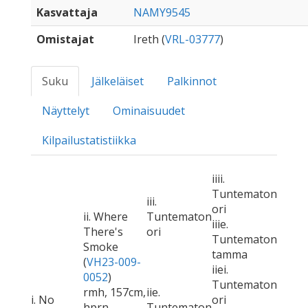
Kasvattaja
NAMY9545
Omistajat
Ireth (
VRL-03777
)
Suku
Jälkeläiset
Palkinnot
Näyttelyt
Ominaisuudet
Kilpailustatistiikka
iiii.
Tuntematon
iii.
ori
ii. Where
Tuntematon
iiie.
There's
ori
Tuntematon
Smoke
tamma
(
VH23-009-
iiei.
0052
)
Tuntematon
rmh, 157cm,
iie.
i. No
ori
hprn
Tuntematon