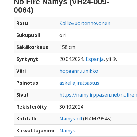
No Fire Namys (VH24-009-
0064)
Rotu
Kalliovuortenhevonen
Sukupuoli
ori
Säkäkorkeus
158 cm
Syntynyt
20.04.2024,
Espanja
, yli 8v
Väri
hopeanruunikko
Painotus
askellajiratsastus
Sivut
https://namy.irppasen.net/nofir
Rekisteröity
30.10.2024
Kotitalli
Namyshill
(NAMY9545)
Kasvattajanimi
Namys