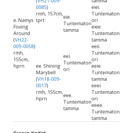
(
VH21-009-
tamma
0085
)
eiei.
rmh, 157cm,
Tuntematon
eie.
e. Namys
tprt
ori
Tuntematon
Foxing
eiee.
tamma
Around
Tuntematon
(
VH22-
tamma
009-0058
)
eeii.
rmh,
Tuntematon
eei.
155cm,
ori
Tuntematon
hprn
ee. Shining
eeie.
ori
Marybell
Tuntematon
(
VH18-009-
tamma
0017
)
eeei.
rmh, 155cm,
Tuntematon
eee.
hprn
ori
Tuntematon
eeee.
tamma
Tuntematon
tamma