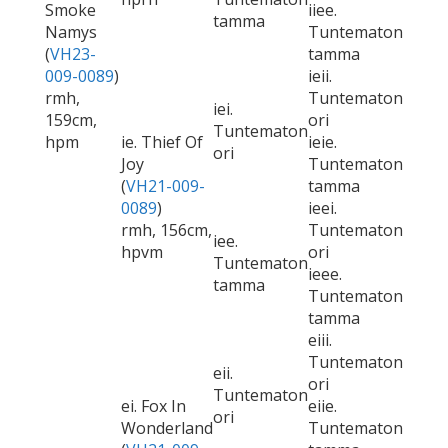
Smoke
iiee.
tamma
Namys
Tuntematon
(
VH23-
tamma
009-0089
)
ieii.
rmh,
Tuntematon
iei.
159cm,
ori
Tuntematon
hpm
ie. Thief Of
ieie.
ori
Joy
Tuntematon
(
VH21-009-
tamma
0089
)
ieei.
rmh, 156cm,
Tuntematon
iee.
hpvm
ori
Tuntematon
ieee.
tamma
Tuntematon
tamma
eiii.
Tuntematon
eii.
ori
Tuntematon
ei. Fox In
eiie.
ori
Wonderland
Tuntematon