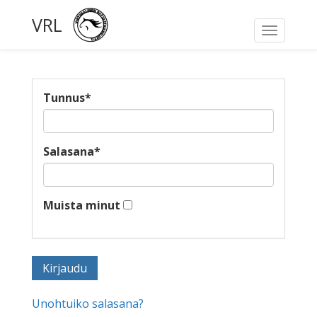
VRL
Toggle
navigati
Tunnus
*
Salasana
*
Muista minut
Unohtuiko salasana?