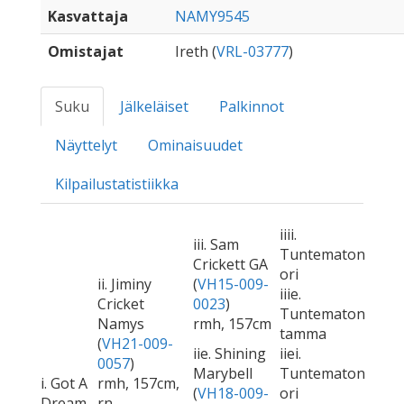
Kasvattaja
NAMY9545
Omistajat
Ireth (
VRL-03777
)
Suku
Jälkeläiset
Palkinnot
Näyttelyt
Ominaisuudet
Kilpailustatistiikka
iiii.
iii. Sam
Tuntematon
Crickett GA
ori
ii. Jiminy
(
VH15-009-
iiie.
Cricket
0023
)
Tuntematon
Namys
rmh, 157cm
tamma
(
VH21-009-
iie. Shining
iiei.
0057
)
Marybell
Tuntematon
i. Got A
rmh, 157cm,
(
VH18-009-
ori
Dream
rn