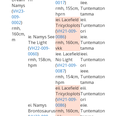
0017
)
iiee.
Namys
rmh, 155cm,
Tuntematon
(
VH23-
hprn
tamma
009-
iei. Lacefield
ieii.
0002
)
Tricycloplots
Tuntematon
rmh,
(
VH21-009-
ori
160cm,
ie. Namys See
0086
)
ieie.
m
The Light
rmh, 160cm,
Tuntematon
(
VH22-009-
vkk
tamma
0060
)
iee. Lacefield
ieei.
rmh, 158cm,
No Light
Tuntematon
hpm
(
VH21-009-
ori
0087
)
ieee.
rmh, 154cm,
Tuntematon
hpm
tamma
eii. Lacefield
eiii.
Tricycloplots
Tuntematon
(
VH21-009-
ori
ei. Namys
0086
)
eiie.
Brontosaurus
rmh, 160cm,
Tuntematon