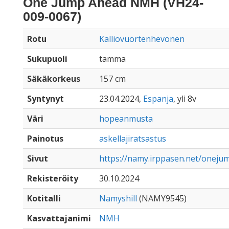
One Jump Ahead NMH (VH24-
009-0067)
Rotu
Kalliovuortenhevonen
Sukupuoli
tamma
Säkäkorkeus
157 cm
Syntynyt
23.04.2024,
Espanja
, yli 8v
Väri
hopeanmusta
Painotus
askellajiratsastus
Sivut
https://namy.irppasen.net/onej
Rekisteröity
30.10.2024
Kotitalli
Namyshill
(NAMY9545)
Kasvattajanimi
NMH