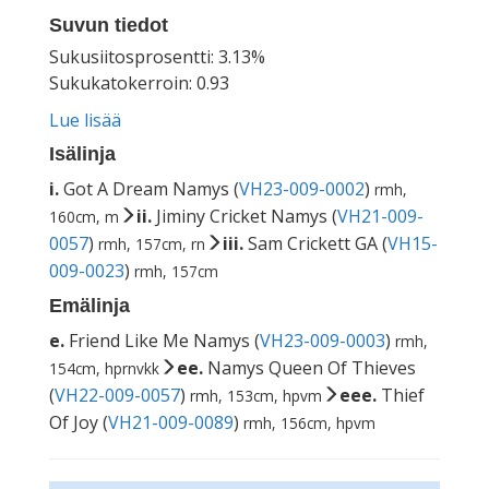
Suvun tiedot
Sukusiitosprosentti: 3.13%
Sukukatokerroin: 0.93
Lue lisää
Isälinja
i.
Got A Dream Namys (
VH23-009-0002
)
rmh,
ii.
Jiminy Cricket Namys (
VH21-009-
160cm, m
0057
)
iii.
Sam Crickett GA (
VH15-
rmh, 157cm, rn
009-0023
)
rmh, 157cm
Emälinja
e.
Friend Like Me Namys (
VH23-009-0003
)
rmh,
ee.
Namys Queen Of Thieves
154cm, hprnvkk
(
VH22-009-0057
)
eee.
Thief
rmh, 153cm, hpvm
Of Joy (
VH21-009-0089
)
rmh, 156cm, hpvm