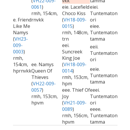
(
VH22-009-
vkk
tamma
0061
)
eie. Lacefield
eiei.
rmh, 154cm,
Choco Kiss
Tuntematon
e. Friend
rnvkk
(
VH18-009-
ori
Like Me
0015
)
eiee.
Namys
rmh, 148cm,
Tuntematon
(
VH23-
trn
tamma
009-
eei.
eeii.
0003
)
Suncreek
Tuntematon
rmh,
King Joe
ori
154cm,
ee. Namys
(
VH18-009-
eeie.
hprnvkk
Queen Of
0014
)
Tuntematon
Thieves
rmh, 153cm,
tamma
(
VH22-009-
hpm
0057
)
eee. Thief Of
eeei.
rmh, 153cm,
Joy
Tuntematon
hpvm
(
VH21-009-
ori
0089
)
eeee.
rmh, 156cm,
Tuntematon
hpvm
tamma